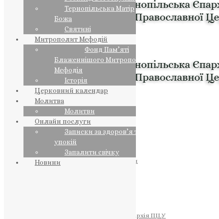
Тернопільська Матір
Божа
Святині
Митрополит Мефодій
Фонд Пам’яті
Блаженнішого Митрополита
Мефодія
Історія
Церковний календар
Молитва
Молитви
Онлайн послуги
Записки за здоров’я та за
упокій
Запалити свічку
ПРЕДСТОЯТЕЛЬ
Православна Церква України
Новини
ПРАВЛЯЧІ АРХІЄРЕЇ
Преосвященний НЕСТОР
Преосвященний ПАВЛО
Преосвященний ТИХОН
ЄПАРХІЇ
Тернопільська Єпархія ПЦУ
Тернопільсько-Бучацька Єпархія ПЦУ