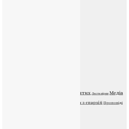
Соц.медіа
Контакти
E-mail:
info@uapc.te.ua
Веб-сайт:
https://uapc.te.ua
Головна
Контакти
Публічна оферта
Категорії
Відео
ENG - News
Житія святих
Медіа
Діти
Листи вірян
Новини
Молитва
Новини з єпархій
Проповіді
Фото
Свята