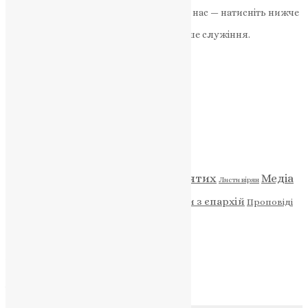
Якщо маєте можливість, підтримайте нас — натисніть нижче
«Пожертва».
Ваша допомога зміцнює наше служіння.
ПОЖЕРТВА
НАШ ТЕЛЕГРАМ
Категорії
Відео
ENG - News
Житія святих
Медіа
Діти
Листи вірян
Новини
Молитва
Новини з єпархій
Проповіді
Фото
Свята
Архів
Архів