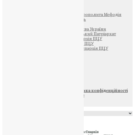
Інші
Фонд Пам’яті Блаженнішого Митрополита Мефодія
Парафія Святих Жон-Мироносиць
Патріархія ПЦУ (УАПЦ)
Офіційна сторінка – Помісна Церква України
Вселенський Константинопольський Патріархат
Тернопільсько-Кременецька єпархія ПЦУ
Тернопільсько-Бучацька єпархія ПЦУ
Тернопільсько-Теребовлянська єпархія ПЦУ
Щедрик – Церковна Лавка
ПОЖЕРТВА
НАШ ТЕЛЕГРАМ
© 2015-2026 Всі права захищені.
Політика конфіденційності
файлів та Cookie
Powered by
Translate