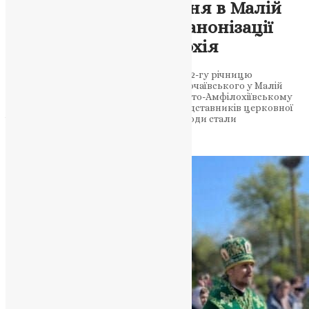
Святкове богослужіння в Малій
Іловиці: 22 роки від канонізації
преподобного Амфілохія
Церковне співтовариство відзначило 22-гу річницю
канонізації преподобного Амфілохія Почаївського у Малій
Іловиці. Богослужіння відбулося у Свято-Амфілохіївському
храмі під керівництвом провідних представників церковної
ієрархії. Нагородження та освячення води стали
символічними акцентами…
News
,
2 роки тому
3 хв
читати