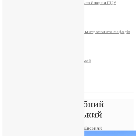
Тернопільсько-Теребовлянська Єпархія ПЦУ
СОБОР РІЗДВА ХРИСТОВОГО
Розклад Богослужінь
Тернопільська Матір Божа
Святині
МИТРОПОЛИТ МЕФОДІЙ
Фонд Пам’яті Блаженнішого Митрополита Мефодія
Історія
ЦЕРКОВНИЙ КАЛЕНДАР
МОЛИТВА
Молитви
ОНЛАЙН ПОСЛУГИ
Записки за здоров’я та за упокій
Запалити свічку
НОВИНИ
Позначка:
преподобний
Амфілохій Почаївський
Головна
>
преподобний Амфілохій Почаївський