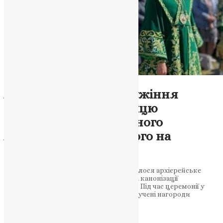
Новини
,
Фото
Архієрейське богослужіння
вшанувало 21-у річницю
канонізації преподобного
Амфілохія Почаївського на
Тернопільщині
У селі Мала Іловиця на Шумщині відбулося архієрейське
богослужіння, присвячене 21-й річниці канонізації
преподобного Амфілохія Почаївського. Під час церемонії у
Свято-Амфілохіївському храмі були вручені нагороди
клірикам єпархії, а також вшанована…
News
,
3 роки тому
1 хв
читати