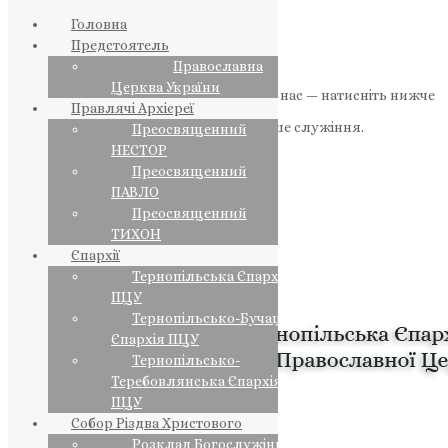
Головна
Предстоятель
Православна
Церква України
Якщо маєте можливість, підтримайте нас — натисніть нижче
Правлячі Архієреї
«Пожертва».
Ваша допомога зміцнює наше служіння.
Преосвященний
НЕСТОР
ПОЖЕРТВА
Преосвященний
ПАВЛО
НАШ ТЕЛЕГРАМ
Преосвященний
ТИХОН
Єпархії
Тернопільська Єпархія
ПЦУ
Тернопільсько-Бучацька
Єпархія ПЦУ
Тернопільсько-
Теребовлянська Єпархія
ПЦУ
Собор Різдва Христового
Розклад Богослужінь