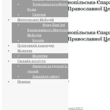
Тернопільська Матір
Божа
Святині
Митрополит Мефодій
Фонд Пам’яті
Блаженнішого Митрополита
Мефодія
Історія
Церковний календар
Молитва
Молитви
Онлайн послуги
Записки за здоров’я та за
упокій
Запалити свічку
ПРЕДСТОЯТЕЛЬ
Православна Церква України
Новини
ПРАВЛЯЧІ АРХІЄРЕЇ
Преосвященний НЕСТОР
Преосвященний ПАВЛО
Преосвященний ТИХОН
ЄПАРХІЇ
Тернопільська Єпархія ПЦУ
Тернопільсько-Бучацька Єпархія ПЦУ