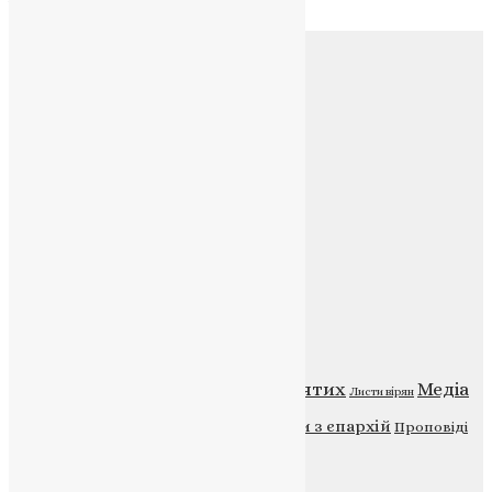
Соц.медіа
Контакти
E-mail:
info@uapc.te.ua
Веб-сайт:
https://uapc.te.ua
Головна
Контакти
Публічна оферта
Категорії
Відео
ENG - News
Житія святих
Медіа
Діти
Листи вірян
Новини
Молитва
Новини з єпархій
Проповіді
Фото
Свята