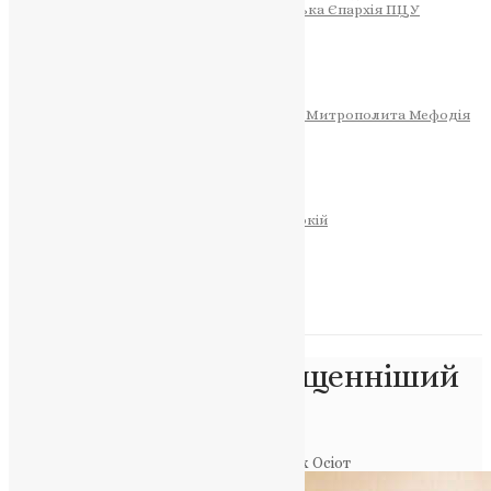
Тернопільсько-Теребовлянська Єпархія ПЦУ
СОБОР РІЗДВА ХРИСТОВОГО
Розклад Богослужінь
Тернопільська Матір Божа
Святині
МИТРОПОЛИТ МЕФОДІЙ
Фонд Пам’яті Блаженнішого Митрополита Мефодія
Історія
ЦЕРКОВНИЙ КАЛЕНДАР
МОЛИТВА
Молитви
ОНЛАЙН ПОСЛУГИ
Записки за здоров’я та за упокій
Запалити свічку
НОВИНИ
Позначка:
Преосвященніший
ієромонах Осіот
Головна
>
Преосвященніший ієромонах Осіот