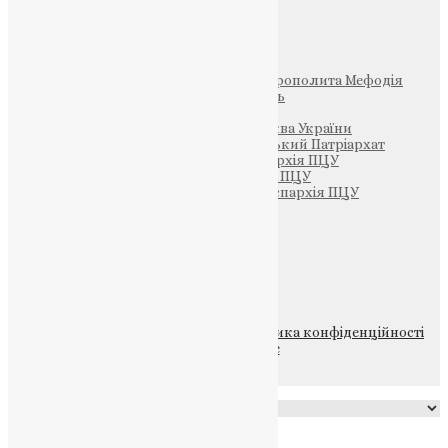
Інші
Фонд Пам’яті Блаженнішого Митрополита Мефодія
Парафія Святих Жон-Мироносиць
Патріархія ПЦУ (УАПЦ)
Офіційна сторінка – Помісна Церква України
Вселенський Константинопольський Патріархат
Тернопільсько-Кременецька єпархія ПЦУ
Тернопільсько-Бучацька єпархія ПЦУ
Тернопільсько-Теребовлянська єпархія ПЦУ
Щедрик – Церковна Лавка
ПОЖЕРТВА
НАШ ТЕЛЕГРАМ
© 2015-2026 Всі права захищені.
Політика конфіденційності
файлів та Cookie
Powered by
Translate