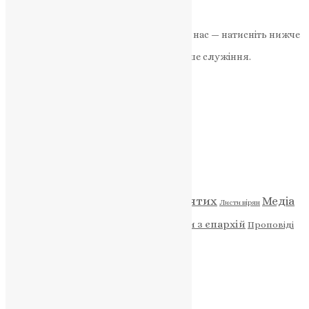
News
,
3 роки тому
1 хв
читати
Якщо маєте можливість, підтримайте нас — натисніть нижче
«Пожертва».
Ваша допомога зміцнює наше служіння.
ПОЖЕРТВА
НАШ ТЕЛЕГРАМ
Категорії
Відео
ENG - News
Житія святих
Медіа
Діти
Листи вірян
Новини
Молитва
Новини з єпархій
Проповіді
Фото
Свята
Архів
Архів