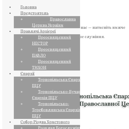
Головна
Предстоятель
Православна
Церква України
Якщо маєте можливість, підтримайте нас — натисніть нижче
Правлячі Архієреї
«Пожертва».
Ваша допомога зміцнює наше служіння.
Преосвященний
НЕСТОР
ПОЖЕРТВА
Преосвященний
ПАВЛО
НАШ ТЕЛЕГРАМ
Преосвященний
ТИХОН
Єпархії
Тернопільська Єпархія
ПЦУ
Тернопільсько-Бучацька
Єпархія ПЦУ
Тернопільсько-
Теребовлянська Єпархія
ПЦУ
Собор Різдва Христового
Розклад Богослужінь