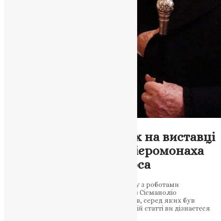
Новини
,
Фото
Вселенський Патріарх на виставці
живопису Святішого ієромонаха
Лукаса Ксенофонтіноса
Урочисте відкриття виставки живопису з роботами
Преосвященнішого ієромонаха Осіота в Сісманоліо
привернуло увагу гостей та відвідувачів, серед яких був
Вселенський Патріарх Варфоломій. У цій статті ви дізнаєтеся
про захід, його…