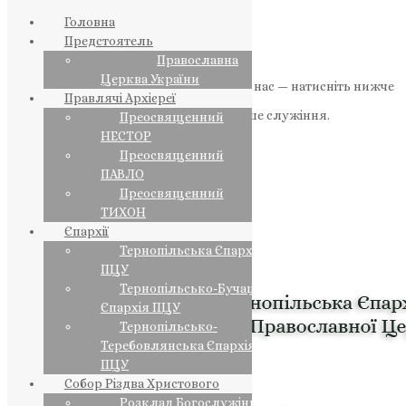
Головна
Предстоятель
Православна
Церква України
Якщо маєте можливість, підтримайте нас — натисніть нижче
Правлячі Архієреї
«Пожертва».
Ваша допомога зміцнює наше служіння.
Преосвященний
НЕСТОР
ПОЖЕРТВА
Преосвященний
ПАВЛО
НАШ ТЕЛЕГРАМ
Преосвященний
ТИХОН
Єпархії
Тернопільська Єпархія
ПЦУ
Тернопільсько-Бучацька
Єпархія ПЦУ
Тернопільсько-
Теребовлянська Єпархія
ПЦУ
Собор Різдва Христового
Розклад Богослужінь