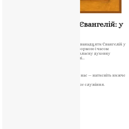
Новини
,
Фото
Страсті і Дванадцять Євангелій: у
чому різниця?
Багато хто плутає Страсті з читанням Дванадцяти Євангелій у
Великий четвер. Насправді це різні за формою і часом
звершення служби, кожна з яких має власну духовну
глибину. Два богослужіння, присвячені…
News
,
5 місяців тому
3 хв
читати
Якщо маєте можливість, підтримайте нас — натисніть нижче
«Пожертва».
Ваша допомога зміцнює наше служіння.
ПОЖЕРТВА
НАШ ТЕЛЕГРАМ