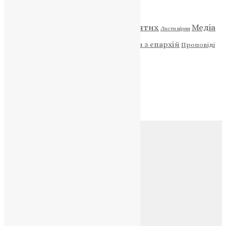
Категорії
Відео
ENG - News
Житія святих
Медіа
Діти
Листи вірян
Новини
Молитва
Новини з єпархій
Проповіді
Фото
Свята
Архів
Архів
Соц.медіа
Контакти
E-mail:
info@uapc.te.ua
Веб-сайт:
https://uapc.te.ua
Головна
Контакти
Публічна оферта