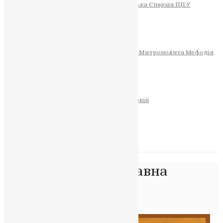
Тернопільсько-Теребовлянська Єпархія ПЦУ
СОБОР РІЗДВА ХРИСТОВОГО
Розклад Богослужінь
Тернопільська Матір Божа
Святині
МИТРОПОЛИТ МЕФОДІЙ
Фонд Пам’яті Блаженнішого Митрополита Мефодія
Історія
ЦЕРКОВНИЙ КАЛЕНДАР
МОЛИТВА
Молитви
ОНЛАЙН ПОСЛУГИ
Записки за здоров’я та за упокій
Запалити свічку
НОВИНИ
Позначка:
православна
літургія
Головна
>
православна літургія