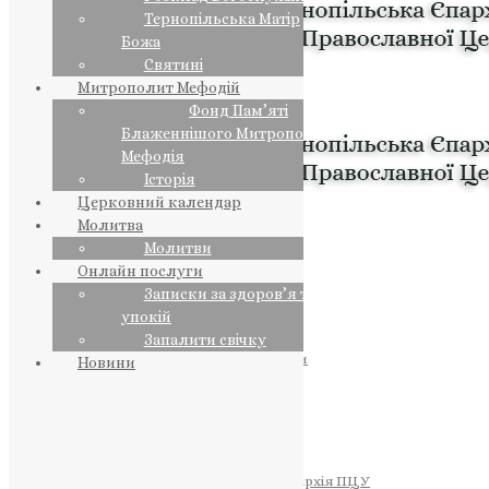
Тернопільська Матір
Божа
Святині
Митрополит Мефодій
Фонд Пам’яті
Блаженнішого Митрополита
Мефодія
Історія
Церковний календар
Молитва
Молитви
Онлайн послуги
Записки за здоров’я та за
упокій
Запалити свічку
ПРЕДСТОЯТЕЛЬ
Православна Церква України
Новини
ПРАВЛЯЧІ АРХІЄРЕЇ
Преосвященний НЕСТОР
Преосвященний ПАВЛО
Преосвященний ТИХОН
ЄПАРХІЇ
Тернопільська Єпархія ПЦУ
Тернопільсько-Бучацька Єпархія ПЦУ