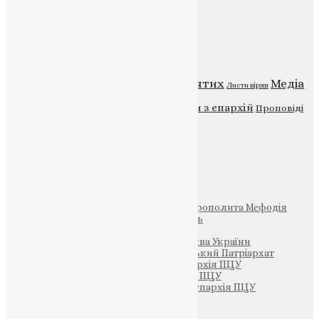
Категорії
Відео
ENG - News
Житія святих
Медіа
Діти
Листи вірян
Новини
Молитва
Новини з єпархій
Проповіді
Фото
Свята
Інші
Фонд Пам’яті Блаженнішого Митрополита Мефодія
Парафія Святих Жон-Мироносиць
Патріархія ПЦУ (УАПЦ)
Офіційна сторінка – Помісна Церква України
Вселенський Константинопольський Патріархат
Тернопільсько-Кременецька єпархія ПЦУ
Тернопільсько-Бучацька єпархія ПЦУ
Тернопільсько-Теребовлянська єпархія ПЦУ
Щедрик – Церковна Лавка