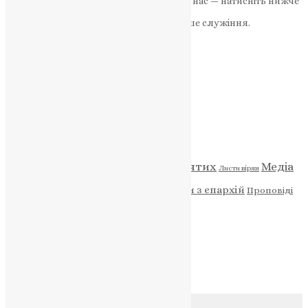
Якщо маєте можливість, підтримайте нас — натисніть нижче
«Пожертва».
Ваша допомога зміцнює наше служіння.
ПОЖЕРТВА
НАШ ТЕЛЕГРАМ
Категорії
Відео
ENG - News
Житія святих
Медіа
Діти
Листи вірян
Новини
Молитва
Новини з єпархій
Проповіді
Фото
Свята
Архів
Архів
Соц.медіа