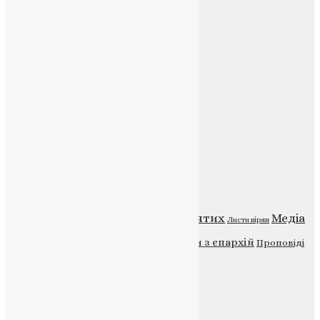
Контакти
E-mail:
info@uapc.te.ua
Веб-сайт:
https://uapc.te.ua
Головна
Контакти
Публічна оферта
Категорії
Відео
ENG - News
Житія святих
Медіа
Діти
Листи вірян
Новини
Молитва
Новини з єпархій
Проповіді
Фото
Свята
Інші