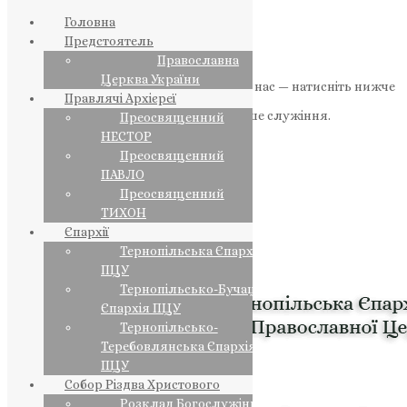
Головна
Предстоятель
Православна
Церква України
Якщо маєте можливість, підтримайте нас — натисніть нижче
Правлячі Архієреї
«Пожертва».
Ваша допомога зміцнює наше служіння.
Преосвященний
НЕСТОР
ПОЖЕРТВА
Преосвященний
ПАВЛО
НАШ ТЕЛЕГРАМ
Преосвященний
ТИХОН
Єпархії
Тернопільська Єпархія
ПЦУ
Тернопільсько-Бучацька
Єпархія ПЦУ
Тернопільсько-
Теребовлянська Єпархія
ПЦУ
Собор Різдва Христового
Розклад Богослужінь