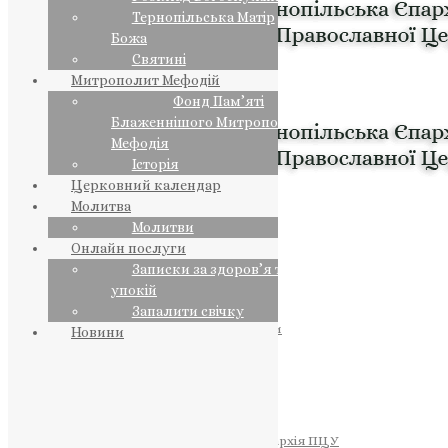
Тернопільська Матір
Божа
Святині
Митрополит Мефодій
Фонд Пам’яті
Блаженнішого Митрополита
Мефодія
Історія
Церковний календар
Молитва
Молитви
Онлайн послуги
Записки за здоров’я та за
упокій
Запалити свічку
ПРЕДСТОЯТЕЛЬ
Православна Церква України
Новини
ПРАВЛЯЧІ АРХІЄРЕЇ
Преосвященний НЕСТОР
Преосвященний ПАВЛО
Преосвященний ТИХОН
ЄПАРХІЇ
Тернопільська Єпархія ПЦУ
Тернопільсько-Бучацька Єпархія ПЦУ