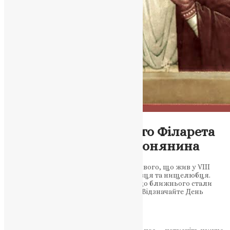
Молитва
Молитва до праведного Філарета
Милостивого, Пафлагонянина
Вшановуйте святого Філарета Милостивого, що жив у VIII
столітті, якого здобув славу жертводавця та нищелюбця.
Його приклад великодуши та любові до ближнього стали
прикладом благочестя для нащадків. Відзначайте День
пам’яті…
News
,
3 роки тому
5 хв
читати