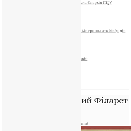
Тернопільсько-Теребовлянська Єпархія ПЦУ
СОБОР РІЗДВА ХРИСТОВОГО
Розклад Богослужінь
Тернопільська Матір Божа
Святині
МИТРОПОЛИТ МЕФОДІЙ
Фонд Пам’яті Блаженнішого Митрополита Мефодія
Історія
ЦЕРКОВНИЙ КАЛЕНДАР
МОЛИТВА
Молитви
ОНЛАЙН ПОСЛУГИ
Записки за здоров’я та за упокій
Запалити свічку
НОВИНИ
Позначка:
Праведний Філарет
Милостивий
Головна
>
Праведний Філарет Милостивий