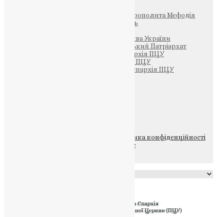
Фонд Пам’яті Блаженнішого Митрополита Мефодія
Парафія Святих Жон-Мироносиць
Патріархія ПЦУ (УАПЦ)
Офіційна сторінка – Помісна Церква України
Вселенський Константинопольський Патріархат
Тернопільсько-Кременецька єпархія ПЦУ
Тернопільсько-Бучацька єпархія ПЦУ
Тернопільсько-Теребовлянська єпархія ПЦУ
Щедрик – Церковна Лавка
ПОЖЕРТВА
НАШ ТЕЛЕГРАМ
© 2015-2026 Всі права захищені.
Політика конфіденційності
файлів та Cookie
Powered by
Translate