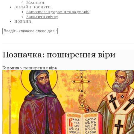
Молитви
ОНЛАЙН ПОСЛУГИ
Записки за здоров’я та за упокій
Запалити свічку
НОВИНИ
Позначка:
поширення віри
Головна
>
поширення віри