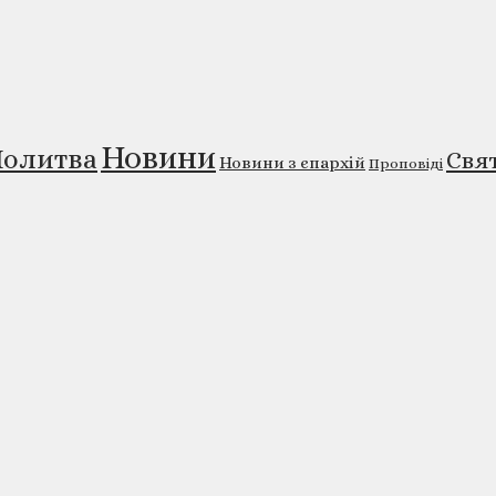
Новини
олитва
Свя
Новини з єпархій
Проповіді