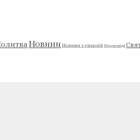
Новини
олитва
Свя
Новини з єпархій
Проповіді