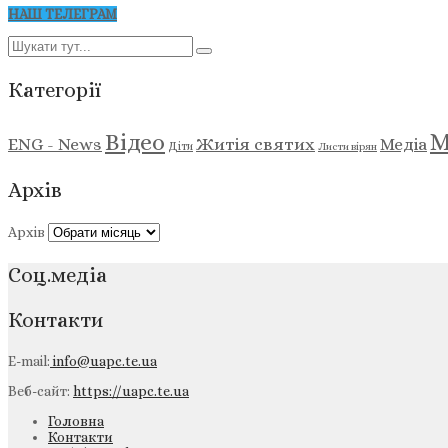
НАШ ТЕЛЕГРАМ
Категорії
М
Відео
ENG - News
Житія святих
Медіа
Діти
Листи вірян
Архів
Архів
Соц.медіа
Контакти
E-mail:
info@uapc.te.ua
Веб-сайт:
https://uapc.te.ua
Головна
Контакти