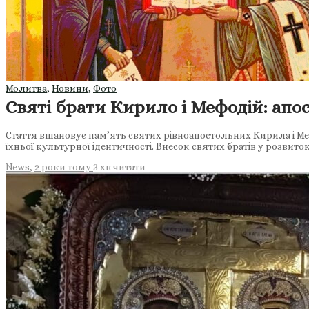
Молитва
,
Новини
,
Фото
Святі брати Кирило і Мефодій: апо
Стаття вшановує пам’ять святих рівноапостольних Кирила і Ме
їхньої культурної ідентичності. Внесок святих братів у розвит
News
,
2 роки тому
3 хв
читати