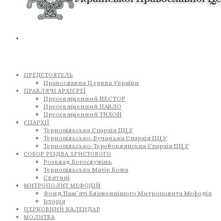
ПРЕДСТОЯТЕЛЬ
Православна Церква України
ПРАВЛЯЧІ АРХІЄРЕЇ
Преосвященний НЕСТОР
Преосвященний ПАВЛО
Преосвященний ТИХОН
ЄПАРХІЇ
Тернопільська Єпархія ПЦУ
Тернопільсько-Бучацька Єпархія ПЦУ
Тернопільсько-Теребовлянська Єпархія ПЦУ
СОБОР РІЗДВА ХРИСТОВОГО
Розклад Богослужінь
Тернопільська Матір Божа
Святині
МИТРОПОЛИТ МЕФОДІЙ
Фонд Пам’яті Блаженнішого Митрополита Мефодія
Історія
ЦЕРКОВНИЙ КАЛЕНДАР
МОЛИТВА