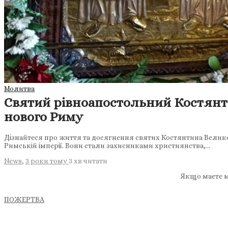
Молитва
Святий рівноапостольний Костянт
нового Риму
Дізнайтеся про життя та досягнення святих Костянтина Великого
Римській імперії. Вони стали захисниками християнства,…
News
,
3 роки тому
3 хв
читати
Якщо маєте м
ПОЖЕРТВА