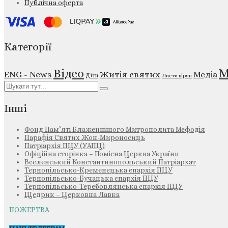
Публічна оферта
Категорії
М
Відео
ENG - News
Житія святих
Медіа
Діти
Листи вірян
Інші
Фонд Пам’яті Блаженнішого Митрополита Мефодія
Парафія Святих Жон-Мироносиць
Патріархія ПЦУ (УАПЦ)
Офіційна сторінка – Помісна Церква України
Вселенський Константинопольський Патріархат
Тернопільсько-Кременецька єпархія ПЦУ
Тернопільсько-Бучацька єпархія ПЦУ
Тернопільсько-Теребовлянська єпархія ПЦУ
Щедрик – Церковна Лавка
ПОЖЕРТВА