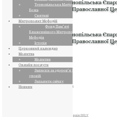
Тернопільська Матір
Божа
Святині
Митрополит Мефодій
Фонд Пам’яті
Блаженнішого Митрополита
Мефодія
Історія
Церковний календар
Молитва
Молитви
Онлайн послуги
Записки за здоров’я та за
упокій
Запалити свічку
ПРЕДСТОЯТЕЛЬ
Православна Церква України
Новини
ПРАВЛЯЧІ АРХІЄРЕЇ
Преосвященний НЕСТОР
Преосвященний ПАВЛО
Преосвященний ТИХОН
ЄПАРХІЇ
Тернопільська Єпархія ПЦУ
Тернопільсько-Бучацька Єпархія ПЦУ