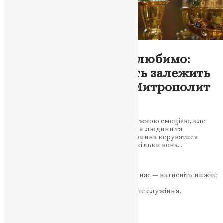
Новини
Захищаймо тих, кого любимо:
відповідь на ненависть залежить
від нашого вибору – Митрополит
Епіфаній
Ненависть до інших може здатися потужною емоцією, але
вона є деструктивною та руйнівною для людини та
суспільства. Замість цього, людина повинна керуватися
любов’ю в своєму житті та вчинках, оскільки вона…
News
,
3 роки тому
2 хв
читати
Якщо маєте можливість, підтримайте нас — натисніть нижче
«Пожертва».
Ваша допомога зміцнює наше служіння.
ПОЖЕРТВА