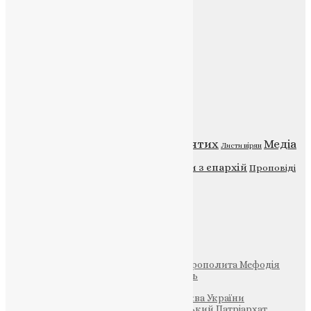
Веб-сайт:
https://uapc.te.ua
Головна
Контакти
Публічна оферта
Категорії
Відео
ENG - News
Житія святих
Медіа
Діти
Листи вірян
Новини
Молитва
Новини з єпархій
Проповіді
Фото
Свята
Інші
Фонд Пам’яті Блаженнішого Митрополита Мефодія
Парафія Святих Жон-Мироносиць
Патріархія ПЦУ (УАПЦ)
Офіційна сторінка – Помісна Церква України
Вселенський Константинопольський Патріархат