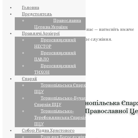
Головна
Предстоятель
Православна
Церква України
Якщо маєте можливість, підтримайте нас — натисніть нижче
Правлячі Архієреї
«Пожертва».
Ваша допомога зміцнює наше служіння.
Преосвященний
НЕСТОР
ПОЖЕРТВА
Преосвященний
ПАВЛО
НАШ ТЕЛЕГРАМ
Преосвященний
ТИХОН
Єпархії
Тернопільська Єпархія
ПЦУ
Тернопільсько-Бучацька
Єпархія ПЦУ
Тернопільсько-
Теребовлянська Єпархія
ПЦУ
Собор Різдва Христового
Розклад Богослужінь