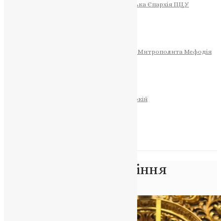
Тернопільсько-Теребовлянська Єпархія ПЦУ
СОБОР РІЗДВА ХРИСТОВОГО
Розклад Богослужінь
Тернопільська Матір Божа
Святині
МИТРОПОЛИТ МЕФОДІЙ
Фонд Пам’яті Блаженнішого Митрополита Мефодія
Історія
ЦЕРКОВНИЙ КАЛЕНДАР
МОЛИТВА
Молитви
ОНЛАЙН ПОСЛУГИ
Записки за здоров’я та за упокій
Запалити свічку
НОВИНИ
Позначка:
порозуміння
Головна
>
порозуміння