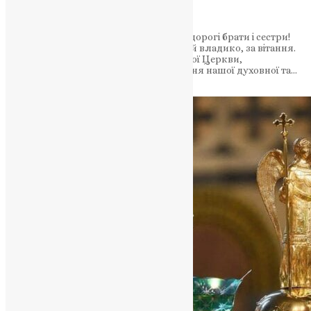
Світлий понеділок
Преосвященні владики, всечесні отці, дорогі брати і сестри!
Христос воскрес! Я дякую Вам, дорогий владико, за вітання.
Єднання зусиль повноти нашої Помісної Церкви,
порозуміння та співпраця, усвідомлення нашої духовної та…
News
,
3 роки тому
4 хв
читати