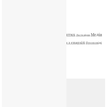
НАШ ТЕЛЕГРАМ
Категорії
Відео
ENG - News
Житія святих
Медіа
Діти
Листи вірян
Новини
Молитва
Новини з єпархій
Проповіді
Фото
Свята
Архів
Архів
Соц.медіа
Контакти
E-mail:
info@uapc.te.ua