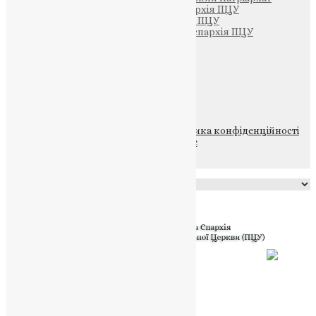
Тернопільсько-Кременецька єпархія ПЦУ
Тернопільсько-Бучацька єпархія ПЦУ
Тернопільсько-Теребовлянська єпархія ПЦУ
Щедрик – Церковна Лавка
ПОЖЕРТВА
НАШ ТЕЛЕГРАМ
© 2015-2026 Всі права захищені.
Політика конфіденційності
файлів та Cookie
Powered by
Translate