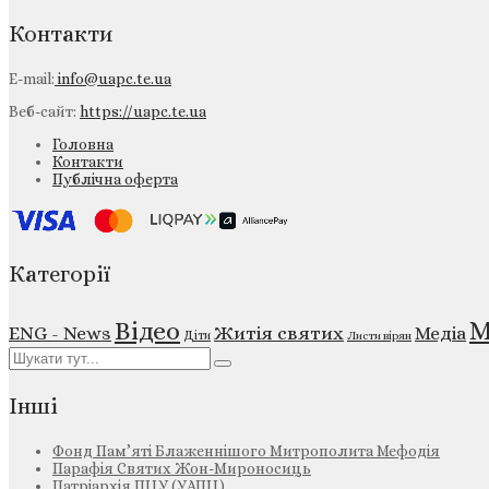
Контакти
E-mail:
info@uapc.te.ua
Веб-сайт:
https://uapc.te.ua
Головна
Контакти
Публічна оферта
Категорії
М
Відео
ENG - News
Житія святих
Медіа
Діти
Листи вірян
Інші
Фонд Пам’яті Блаженнішого Митрополита Мефодія
Парафія Святих Жон-Мироносиць
Патріархія ПЦУ (УАПЦ)