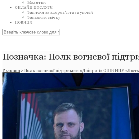
Молитви
ОНЛАЙН ПОСЛУГИ
Записки за здоров’я та за упокій
Запалити свічку
НОВИНИ
Позначка:
Полк вогневої підт
Головна
>
Полк вогневої підтримки «Дніпро-1» ОШБ НПУ «Лють