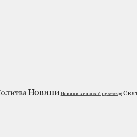
Новини
олитва
Свя
Новини з єпархій
Проповіді