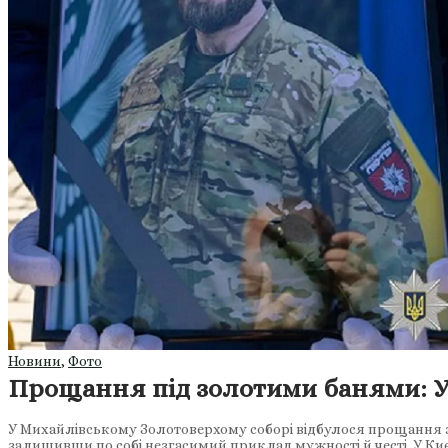
Новини
,
Фото
Прощання під золотими банями: У
У Михайлівському Золотоверхому соборі відбулося прощання 
залишивши по собі незгасимий приклад мужності й честі. У К