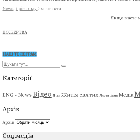
News
,
1 рік тому
2 хв
читати
Якщо маєте м
ПОЖЕРТВА
НАШ ТЕЛЕГРАМ
Категорії
М
Відео
ENG - News
Житія святих
Медіа
Діти
Листи вірян
Архів
Архів
Соц.медіа