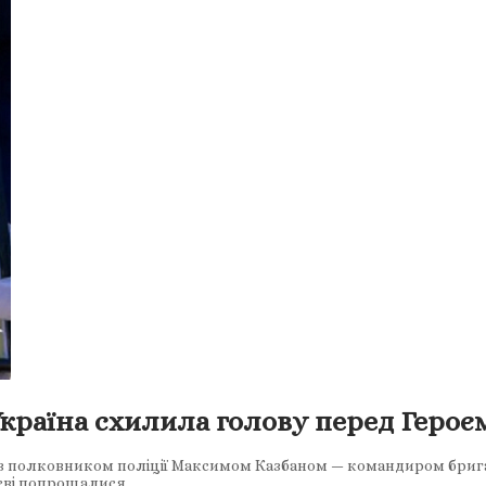
країна схилила голову перед Геро
з полковником поліції Максимом Казбаном — командиром брига
иєві попрощалися…