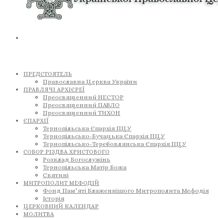
ПРЕДСТОЯТЕЛЬ
Православна Церква України
ПРАВЛЯЧІ АРХІЄРЕЇ
Преосвященний НЕСТОР
Преосвященний ПАВЛО
Преосвященний ТИХОН
ЄПАРХІЇ
Тернопільська Єпархія ПЦУ
Тернопільсько-Бучацька Єпархія ПЦУ
Тернопільсько-Теребовлянська Єпархія ПЦУ
СОБОР РІЗДВА ХРИСТОВОГО
Розклад Богослужінь
Тернопільська Матір Божа
Святині
МИТРОПОЛИТ МЕФОДІЙ
Фонд Пам’яті Блаженнішого Митрополита Мефодія
Історія
ЦЕРКОВНИЙ КАЛЕНДАР
МОЛИТВА