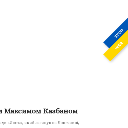
STOP
WAR
єм Максимом Казбаном
ди «Лють», який загинув на Донеччині,