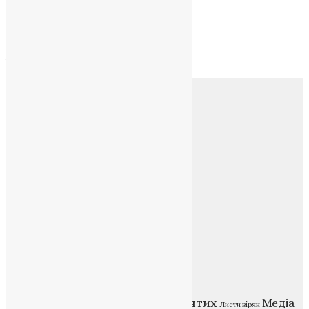
Архів
Архів
Соц.медіа
Контакти
E-mail:
info@uapc.te.ua
Веб-сайт:
https://uapc.te.ua
Головна
Контакти
Публічна оферта
Категорії
Відео
ENG - News
Житія святих
Медіа
Діти
Листи вірян