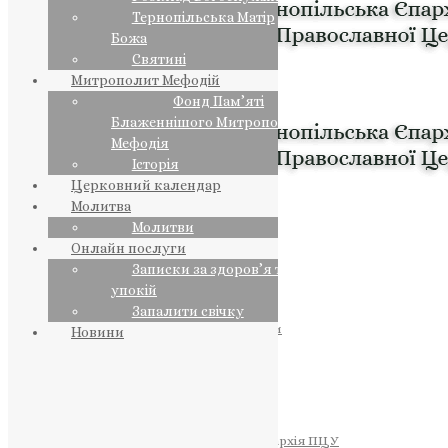
Тернопільська Матір
Божа
Святині
Митрополит Мефодій
Фонд Пам’яті
Блаженнішого Митрополита
Мефодія
Історія
Церковний календар
Молитва
Молитви
Онлайн послуги
Записки за здоров’я та за
упокій
Запалити свічку
ПРЕДСТОЯТЕЛЬ
Православна Церква України
Новини
ПРАВЛЯЧІ АРХІЄРЕЇ
Преосвященний НЕСТОР
Преосвященний ПАВЛО
Преосвященний ТИХОН
ЄПАРХІЇ
Тернопільська Єпархія ПЦУ
Тернопільсько-Бучацька Єпархія ПЦУ