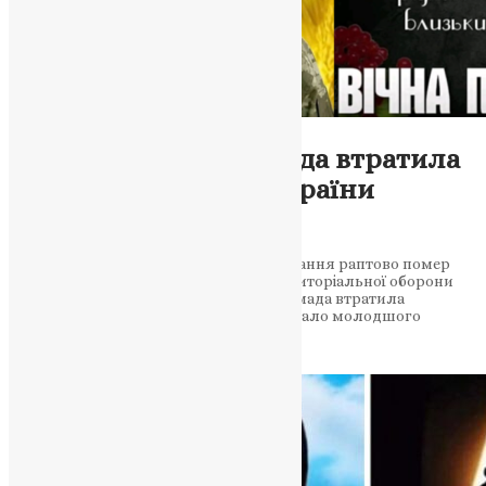
Новини
,
Фото
Підволочиська громада втратила
на війні захисника України
Михайла Шаварина
На Харківщині під час бойового чергування раптово помер
молодший сержант 105-ої бригади територіальної оборони
Михайло Шаварин Підволочиська громада втратила
захисника України: на Харківщині не стало молодшого
сержанта Михайла Шаварина. Як…
News
,
12 місяців тому
2 хв
читати