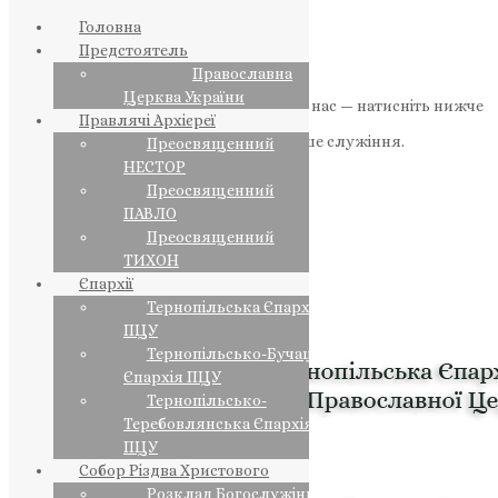
Головна
Предстоятель
Православна
Церква України
Якщо маєте можливість, підтримайте нас — натисніть нижче
Правлячі Архієреї
«Пожертва».
Ваша допомога зміцнює наше служіння.
Преосвященний
НЕСТОР
ПОЖЕРТВА
Преосвященний
ПАВЛО
НАШ ТЕЛЕГРАМ
Преосвященний
ТИХОН
Єпархії
Тернопільська Єпархія
ПЦУ
Тернопільсько-Бучацька
Єпархія ПЦУ
Тернопільсько-
Теребовлянська Єпархія
ПЦУ
Собор Різдва Христового
Розклад Богослужінь