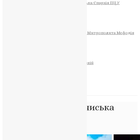
Тернопільсько-Теребовлянська Єпархія ПЦУ
СОБОР РІЗДВА ХРИСТОВОГО
Розклад Богослужінь
Тернопільська Матір Божа
Святині
МИТРОПОЛИТ МЕФОДІЙ
Фонд Пам’яті Блаженнішого Митрополита Мефодія
Історія
ЦЕРКОВНИЙ КАЛЕНДАР
МОЛИТВА
Молитви
ОНЛАЙН ПОСЛУГИ
Записки за здоров’я та за упокій
Запалити свічку
НОВИНИ
Позначка:
Підволочиська
громада
Головна
>
Підволочиська громада