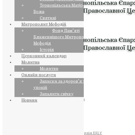
Тернопільська Матір
Божа
Святині
Митрополит Мефодій
Фонд Пам’яті
Блаженнішого Митрополита
Мефодія
Історія
Церковний календар
Молитва
Молитви
Онлайн послуги
Записки за здоров’я та за
упокій
Запалити свічку
ПРЕДСТОЯТЕЛЬ
Православна Церква України
Новини
ПРАВЛЯЧІ АРХІЄРЕЇ
Преосвященний НЕСТОР
Преосвященний ПАВЛО
Преосвященний ТИХОН
ЄПАРХІЇ
Тернопільська Єпархія ПЦУ
Тернопільсько-Бучацька Єпархія ПЦУ