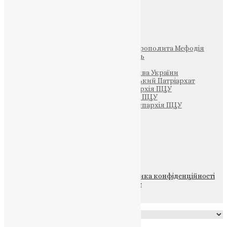
Інші
Фонд Пам’яті Блаженнішого Митрополита Мефодія
Парафія Святих Жон-Мироносиць
Патріархія ПЦУ (УАПЦ)
Офіційна сторінка – Помісна Церква України
Вселенський Константинопольський Патріархат
Тернопільсько-Кременецька єпархія ПЦУ
Тернопільсько-Бучацька єпархія ПЦУ
Тернопільсько-Теребовлянська єпархія ПЦУ
Щедрик – Церковна Лавка
ПОЖЕРТВА
НАШ ТЕЛЕГРАМ
© 2015-2026 Всі права захищені.
Політика конфіденційності
файлів та Cookie
Powered by
Translate