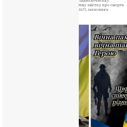
та похорон відбудуться 26–27 березня у Підволочиську
Підволочиська громада отримала трагічну звістку про смерть
старшого солдата військової частини А5177, захисника
України…
News
,
4 місяці тому
2 хв
читати