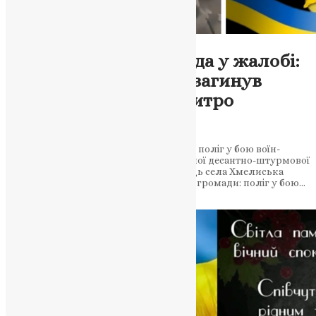
Новини
,
Фото
Підволочиська громада у жалобі:
у бою на Харківщині загинув
захисник України Дмитро
Пилипʼюк
4 липня 2025 року поблизу Вовчанська поліг у бою воїн-
земляк Дмитро Пилипʼюк із 82-ї окремої десантно-штурмової
Буковинської бригади ЗСУ, уродженець села Хмелиська
Скорботна звістка для Підволочиської громади: поліг у бою…
News
,
7 місяців тому
2 хв
читати