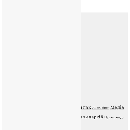
Архів
Соц.медіа
Контакти
E-mail:
info@uapc.te.ua
Веб-сайт:
https://uapc.te.ua
Головна
Контакти
Публічна оферта
Категорії
Відео
ENG - News
Житія святих
Медіа
Діти
Листи вірян
Новини
Молитва
Новини з єпархій
Проповіді
Фото
Свята