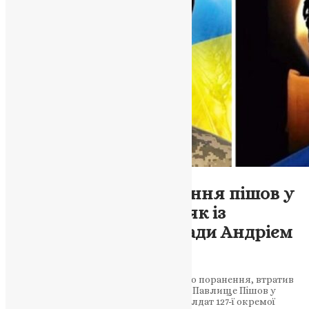
Новини
,
Фото
У день свого народження пішов у
безсмертя воїн-земляк із
Підволочиської громади Андрієм
Павлище
На 51-му році життя, унаслідок важкого поранення, втратив
життя солдат 127-ї бригади ТрО Андрій Павлище Пішов у
безсмертя у день свого народження солдат 127-ї окремої