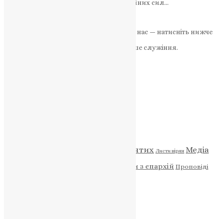
бригади територіальної оборони Збройних сил…
News
,
1 рік тому
2 хв
читати
Якщо маєте можливість, підтримайте нас — натисніть нижче
«Пожертва».
Ваша допомога зміцнює наше служіння.
ПОЖЕРТВА
НАШ ТЕЛЕГРАМ
Категорії
Відео
ENG - News
Житія святих
Медіа
Діти
Листи вірян
Новини
Молитва
Новини з єпархій
Проповіді
Фото
Свята
Архів