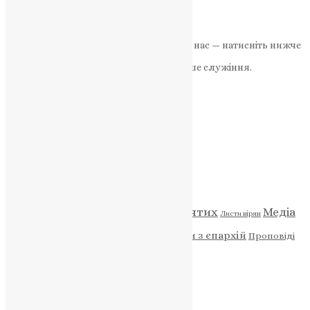
періоду. Розкриття значення…
News
,
2 роки тому
2 хв
читати
Якщо маєте можливість, підтримайте нас — натисніть нижче
«Пожертва».
Ваша допомога зміцнює наше служіння.
ПОЖЕРТВА
НАШ ТЕЛЕГРАМ
Категорії
Відео
ENG - News
Житія святих
Медіа
Діти
Листи вірян
Новини
Молитва
Новини з єпархій
Проповіді
Фото
Свята
Архів