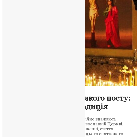
Молитва
,
Фото
Головна молитва Великого посту:
духовна сутність і традиція
Стаття розглядає молитву, яку традиційно вважають
головною під час Великого посту у Православній Церкві.
Зосереджуючись на її значенні та походженні, стаття
висвітлює глибину духовної складової цього святкового