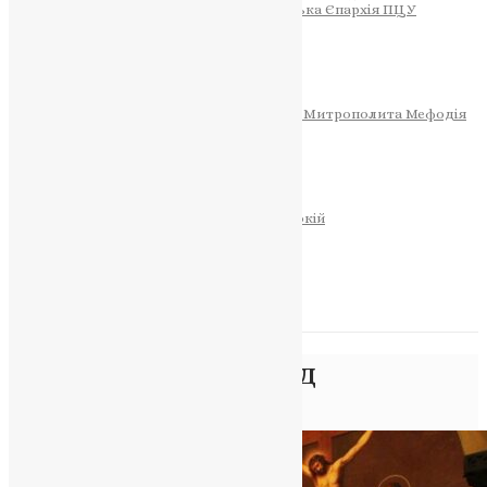
Тернопільсько-Теребовлянська Єпархія ПЦУ
СОБОР РІЗДВА ХРИСТОВОГО
Розклад Богослужінь
Тернопільська Матір Божа
Святині
МИТРОПОЛИТ МЕФОДІЙ
Фонд Пам’яті Блаженнішого Митрополита Мефодія
Історія
ЦЕРКОВНИЙ КАЛЕНДАР
МОЛИТВА
Молитви
ОНЛАЙН ПОСЛУГИ
Записки за здоров’я та за упокій
Запалити свічку
НОВИНИ
Позначка:
переклад
Головна
>
переклад