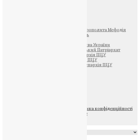
Інші
Фонд Пам’яті Блаженнішого Митрополита Мефодія
Парафія Святих Жон-Мироносиць
Патріархія ПЦУ (УАПЦ)
Офіційна сторінка – Помісна Церква України
Вселенський Константинопольський Патріархат
Тернопільсько-Кременецька єпархія ПЦУ
Тернопільсько-Бучацька єпархія ПЦУ
Тернопільсько-Теребовлянська єпархія ПЦУ
Щедрик – Церковна Лавка
ПОЖЕРТВА
НАШ ТЕЛЕГРАМ
© 2015-2026 Всі права захищені.
Політика конфіденційності
файлів та Cookie
Powered by
Translate