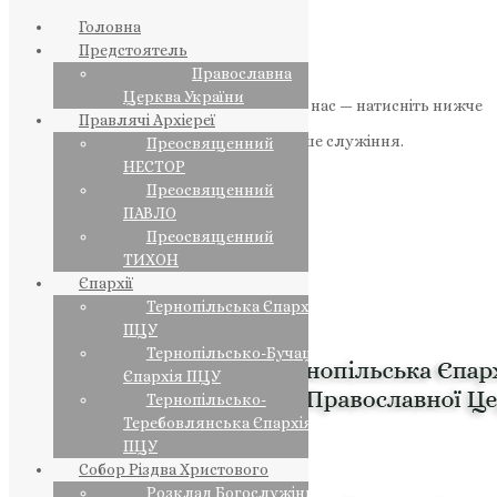
Головна
Предстоятель
Православна
Церква України
Якщо маєте можливість, підтримайте нас — натисніть нижче
Правлячі Архієреї
«Пожертва».
Ваша допомога зміцнює наше служіння.
Преосвященний
НЕСТОР
ПОЖЕРТВА
Преосвященний
ПАВЛО
НАШ ТЕЛЕГРАМ
Преосвященний
ТИХОН
Єпархії
Тернопільська Єпархія
ПЦУ
Тернопільсько-Бучацька
Єпархія ПЦУ
Тернопільсько-
Теребовлянська Єпархія
ПЦУ
Собор Різдва Христового
Розклад Богослужінь