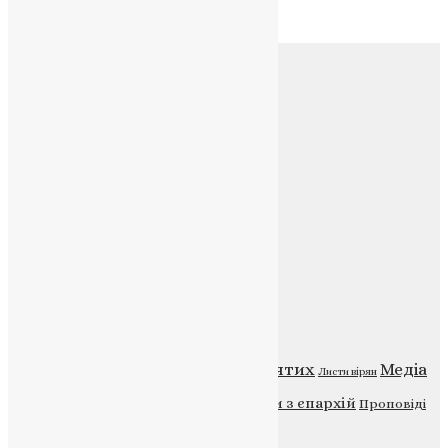
Архів
Соц.медіа
Контакти
E-mail:
info@uapc.te.ua
Веб-сайт:
https://uapc.te.ua
Головна
Контакти
Публічна оферта
Категорії
Відео
ENG - News
Житія святих
Медіа
Діти
Листи вірян
Новини
Молитва
Новини з єпархій
Проповіді
Фото
Свята