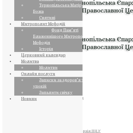
Тернопільська Матір
Божа
Святині
Митрополит Мефодій
Фонд Пам’яті
Блаженнішого Митрополита
Мефодія
Історія
Церковний календар
Молитва
Молитви
Онлайн послуги
Записки за здоров’я та за
упокій
Запалити свічку
ПРЕДСТОЯТЕЛЬ
Православна Церква України
Новини
ПРАВЛЯЧІ АРХІЄРЕЇ
Преосвященний НЕСТОР
Преосвященний ПАВЛО
Преосвященний ТИХОН
ЄПАРХІЇ
Тернопільська Єпархія ПЦУ
Тернопільсько-Бучацька Єпархія ПЦУ