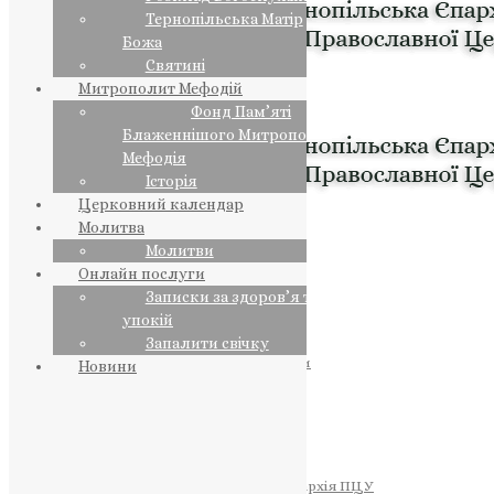
Тернопільська Матір
Божа
Святині
Митрополит Мефодій
Фонд Пам’яті
Блаженнішого Митрополита
Мефодія
Історія
Церковний календар
Молитва
Молитви
Онлайн послуги
Записки за здоров’я та за
упокій
Запалити свічку
ПРЕДСТОЯТЕЛЬ
Православна Церква України
Новини
ПРАВЛЯЧІ АРХІЄРЕЇ
Преосвященний НЕСТОР
Преосвященний ПАВЛО
Преосвященний ТИХОН
ЄПАРХІЇ
Тернопільська Єпархія ПЦУ
Тернопільсько-Бучацька Єпархія ПЦУ