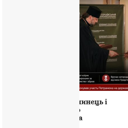
Новини
,
Фото
Три єпархії, один злочинець і
мовчання Синоду: що
відбувається з ПЦУ на
Тернопільщині