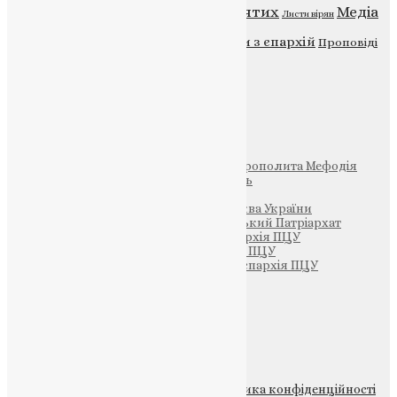
Відео
ENG - News
Житія святих
Медіа
Діти
Листи вірян
Новини
Молитва
Новини з єпархій
Проповіді
Фото
Свята
Інші
Фонд Пам’яті Блаженнішого Митрополита Мефодія
Парафія Святих Жон-Мироносиць
Патріархія ПЦУ (УАПЦ)
Офіційна сторінка – Помісна Церква України
Вселенський Константинопольський Патріархат
Тернопільсько-Кременецька єпархія ПЦУ
Тернопільсько-Бучацька єпархія ПЦУ
Тернопільсько-Теребовлянська єпархія ПЦУ
Щедрик – Церковна Лавка
ПОЖЕРТВА
НАШ ТЕЛЕГРАМ
© 2015-2026 Всі права захищені.
Політика конфіденційності