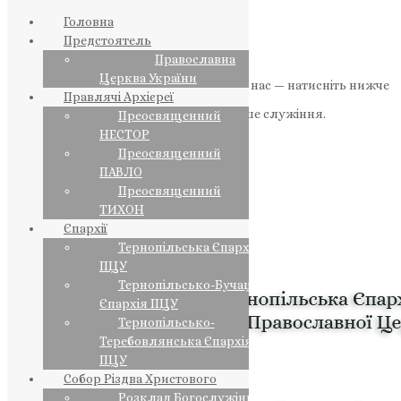
Головна
Предстоятель
Православна
Церква України
Якщо маєте можливість, підтримайте нас — натисніть нижче
Правлячі Архієреї
«Пожертва».
Ваша допомога зміцнює наше служіння.
Преосвященний
НЕСТОР
ПОЖЕРТВА
Преосвященний
ПАВЛО
НАШ ТЕЛЕГРАМ
Преосвященний
ТИХОН
Єпархії
Тернопільська Єпархія
ПЦУ
Тернопільсько-Бучацька
Єпархія ПЦУ
Тернопільсько-
Теребовлянська Єпархія
ПЦУ
Собор Різдва Христового
Розклад Богослужінь