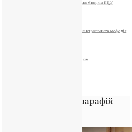
Тернопільсько-Теребовлянська Єпархія ПЦУ
СОБОР РІЗДВА ХРИСТОВОГО
Розклад Богослужінь
Тернопільська Матір Божа
Святині
МИТРОПОЛИТ МЕФОДІЙ
Фонд Пам’яті Блаженнішого Митрополита Мефодія
Історія
ЦЕРКОВНИЙ КАЛЕНДАР
МОЛИТВА
Молитви
ОНЛАЙН ПОСЛУГИ
Записки за здоров’я та за упокій
Запалити свічку
НОВИНИ
Позначка:
перехід парафій
ПЦУ
Головна
>
перехід парафій ПЦУ