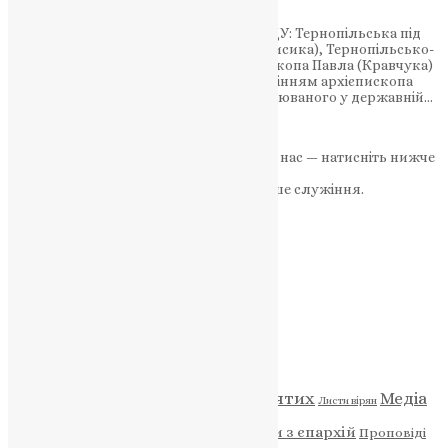
На Тернопільщині діють три єпархії ПЦУ: Тернопільська під
управлінням митрополита Нестора (Писика), Тернопільсько-
Теребовлянська під управлінням єпископа Павла (Кравчука)
та Тернопільсько-Бучацька під управлінням архієпископа
Тихона Петранюка — офіційного підозрюваного у державній…
News
,
2 місяці тому
4 хв
читати
Якщо маєте можливість, підтримайте нас — натисніть нижче
«Пожертва».
Ваша допомога зміцнює наше служіння.
ПОЖЕРТВА
НАШ ТЕЛЕГРАМ
Категорії
Відео
ENG - News
Житія святих
Медіа
Діти
Листи вірян
Новини
Молитва
Новини з єпархій
Проповіді