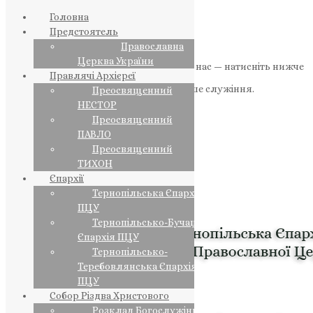
Головна
Предстоятель
Православна
Церква України
Якщо маєте можливість, підтримайте нас — натисніть нижче
Правлячі Архієреї
«Пожертва».
Ваша допомога зміцнює наше служіння.
Преосвященний
НЕСТОР
ПОЖЕРТВА
Преосвященний
ПАВЛО
НАШ ТЕЛЕГРАМ
Преосвященний
ТИХОН
Єпархії
Тернопільська Єпархія
ПЦУ
Тернопільсько-Бучацька
Єпархія ПЦУ
Тернопільсько-
Теребовлянська Єпархія
ПЦУ
Собор Різдва Христового
Розклад Богослужінь