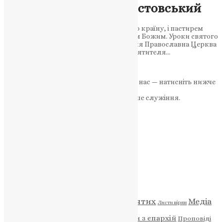
вустами: Димитрій Ростовський
Його називали зіркою, що освітила всю країну, і пастирем
добрим, який запалював серця словом Божим. Уроки святого
пастиря для сучасної України 21 вересня Православна Церква
вшановує пам’ять знайдення мощів святителя…
News
,
11 місяців тому
5 хв
читати
Якщо маєте можливість, підтримайте нас — натисніть нижче
«Пожертва».
Ваша допомога зміцнює наше служіння.
ПОЖЕРТВА
НАШ ТЕЛЕГРАМ
Категорії
Відео
ENG - News
Житія святих
Медіа
Діти
Листи вірян
Новини
Молитва
Новини з єпархій
Проповіді