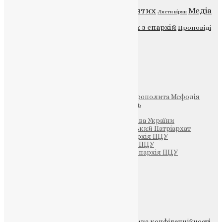
Відео
ENG - News
Житія святих
Медіа
Діти
Листи вірян
Новини
Молитва
Новини з єпархій
Проповіді
Фото
Свята
Інші
Фонд Пам’яті Блаженнішого Митрополита Мефодія
Парафія Святих Жон-Мироносиць
Патріархія ПЦУ (УАПЦ)
Офіційна сторінка – Помісна Церква України
Вселенський Константинопольський Патріархат
Тернопільсько-Кременецька єпархія ПЦУ
Тернопільсько-Бучацька єпархія ПЦУ
Тернопільсько-Теребовлянська єпархія ПЦУ
Щедрик – Церковна Лавка
ПОЖЕРТВА
НАШ ТЕЛЕГРАМ
© 2015-2026 Всі права захищені.
Політика конфіденційності