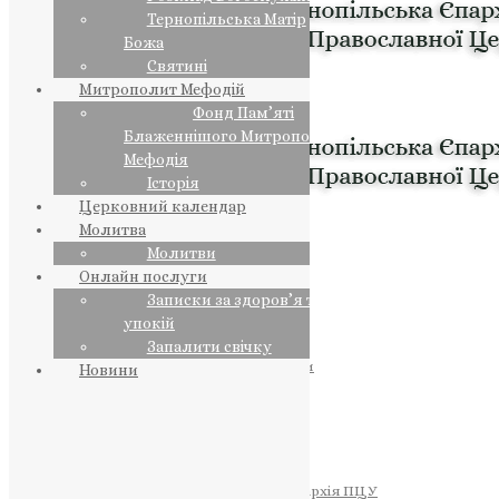
Тернопільська Матір
Божа
Святині
Митрополит Мефодій
Фонд Пам’яті
Блаженнішого Митрополита
Мефодія
Історія
Церковний календар
Молитва
Молитви
Онлайн послуги
Записки за здоров’я та за
упокій
Запалити свічку
ПРЕДСТОЯТЕЛЬ
Православна Церква України
Новини
ПРАВЛЯЧІ АРХІЄРЕЇ
Преосвященний НЕСТОР
Преосвященний ПАВЛО
Преосвященний ТИХОН
ЄПАРХІЇ
Тернопільська Єпархія ПЦУ
Тернопільсько-Бучацька Єпархія ПЦУ