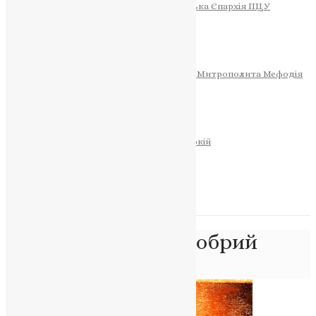
Тернопільсько-Теребовлянська Єпархія ПЦУ
СОБОР РІЗДВА ХРИСТОВОГО
Розклад Богослужінь
Тернопільська Матір Божа
Святині
МИТРОПОЛИТ МЕФОДІЙ
Фонд Пам’яті Блаженнішого Митрополита Мефодія
Історія
ЦЕРКОВНИЙ КАЛЕНДАР
МОЛИТВА
Молитви
ОНЛАЙН ПОСЛУГИ
Записки за здоров’я та за упокій
Запалити свічку
НОВИНИ
Позначка:
пастир добрий
Головна
>
пастир добрий