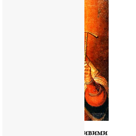
Молитва
,
Новини
,
Фото
Святитель із медоточивими