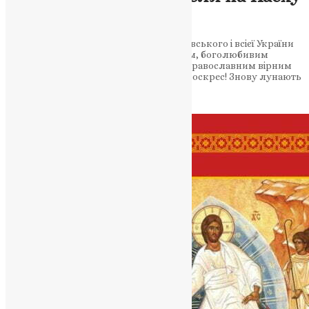
2023 р.
Пасхальне послання Митрополита Київського і всієї України
Епіфанія преосвященним архіпастирям, боголюбивим
пастирям, чесному чернецтву та всім православним вірним
України Дорогі брати і сестри!Христос воскрес! Знову лунають
ці радісні та життєстверджувальні…
News
,
3 роки тому
6 хв
читати