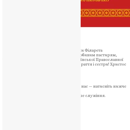
Новини
Пасхальне послання
Патріарха Київського і всієї Руси-України Філарета
Преосвященним архіпастирям, боголюбивим пастирям,
чесному чернецтву та всім вірним Української Православної
Церви Київського Патріархату Дорогі браття і сестри! Христос
воскрес! І в цьому році…
News
,
3 роки тому
4 хв
читати
Якщо маєте можливість, підтримайте нас — натисніть нижче
«Пожертва».
Ваша допомога зміцнює наше служіння.
ПОЖЕРТВА
НАШ ТЕЛЕГРАМ