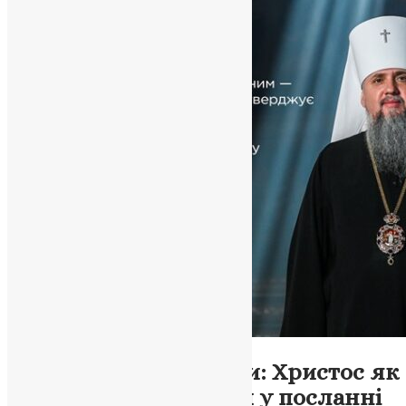
Новини
,
Фото
Великдень у час війни: Христос як
Переможець темряви у посланні