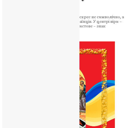
Епіфанія
Предстоятель ПЦУ нагадав: Христос воскрес не символічно, а
дійсно – і це джерело надії для всіх українців. У центрі віри –
не поразка, а перемога. Воскресіння Христове – знак
торжества…
News
,
1 рік тому
2 хв
читати