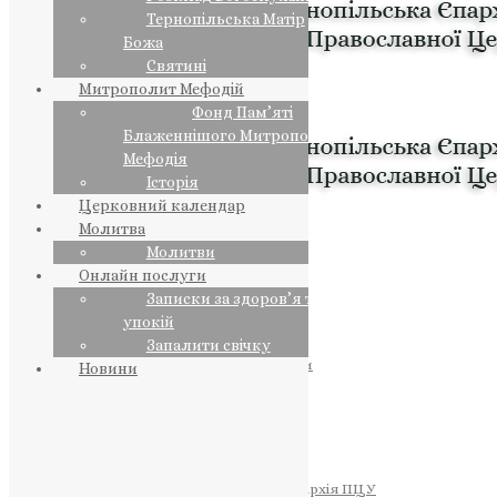
Тернопільська Матір
Божа
Святині
Митрополит Мефодій
Фонд Пам’яті
Блаженнішого Митрополита
Мефодія
Історія
Церковний календар
Молитва
Молитви
Онлайн послуги
Записки за здоров’я та за
упокій
Запалити свічку
ПРЕДСТОЯТЕЛЬ
Православна Церква України
Новини
ПРАВЛЯЧІ АРХІЄРЕЇ
Преосвященний НЕСТОР
Преосвященний ПАВЛО
Преосвященний ТИХОН
ЄПАРХІЇ
Тернопільська Єпархія ПЦУ
Тернопільсько-Бучацька Єпархія ПЦУ