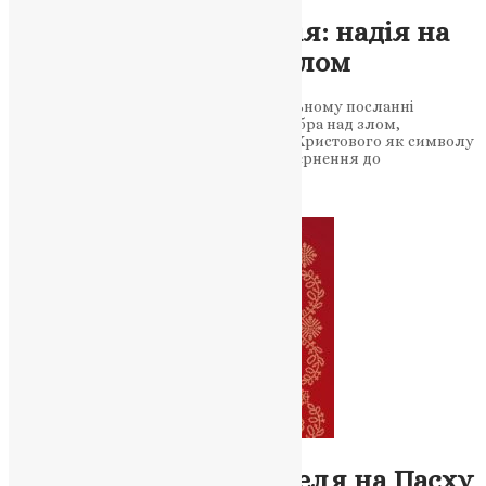
Пасхальне послання
Митрополита Епіфанія: надія на
перемогу добра над злом
Митрополит Епіфаній у своєму пасхальному посланні
закликає вірних до віри в перемогу добра над злом,
нагадуючи про значення воскресіння Христового як символу
перемоги над смертю та темрявою. Звернення до
православних…
News
,
2 роки тому
5 хв
читати
Новини
Послання Предстоятеля на Пасху