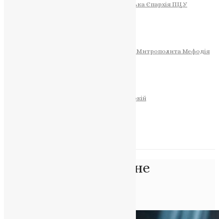
Тернопільсько-Теребовлянська Єпархія ПЦУ
СОБОР РІЗДВА ХРИСТОВОГО
Розклад Богослужінь
Тернопільська Матір Божа
Святині
МИТРОПОЛИТ МЕФОДІЙ
Фонд Пам’яті Блаженнішого Митрополита Мефодія
Історія
ЦЕРКОВНИЙ КАЛЕНДАР
МОЛИТВА
Молитви
ОНЛАЙН ПОСЛУГИ
Записки за здоров’я та за упокій
Запалити свічку
НОВИНИ
Позначка:
Пасхальне
послання
Головна
>
Пасхальне послання