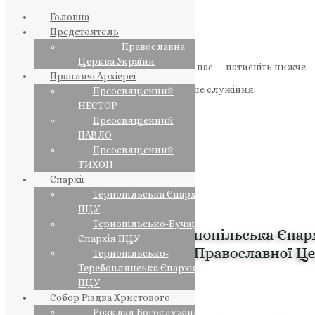
Головна
Предстоятель
Православна
Церква України
Якщо маєте можливість, підтримайте нас — натисніть нижче
Правлячі Архієреї
«Пожертва».
Ваша допомога зміцнює наше служіння.
Преосвященний
НЕСТОР
ПОЖЕРТВА
Преосвященний
ПАВЛО
НАШ ТЕЛЕГРАМ
Преосвященний
ТИХОН
Єпархії
Тернопільська Єпархія
ПЦУ
Тернопільсько-Бучацька
Єпархія ПЦУ
Тернопільсько-
Теребовлянська Єпархія
ПЦУ
Собор Різдва Христового
Розклад Богослужінь