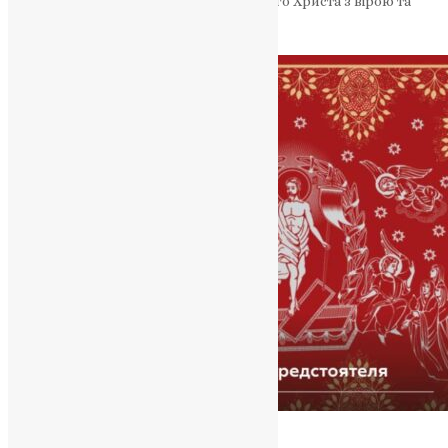
над темрявою. Зустрічаймо Воскреслого Христа з вірою та
надією Пасхальне послання…
News
,
2 роки тому
5 хв
читати
Новини
,
Фото