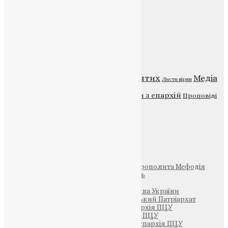
Контакти
Публічна оферта
Категорії
Відео
ENG - News
Житія святих
Медіа
Діти
Листи вірян
Новини
Молитва
Новини з єпархій
Проповіді
Фото
Свята
Інші
Фонд Пам’яті Блаженнішого Митрополита Мефодія
Парафія Святих Жон-Мироносиць
Патріархія ПЦУ (УАПЦ)
Офіційна сторінка – Помісна Церква України
Вселенський Константинопольський Патріархат
Тернопільсько-Кременецька єпархія ПЦУ
Тернопільсько-Бучацька єпархія ПЦУ
Тернопільсько-Теребовлянська єпархія ПЦУ