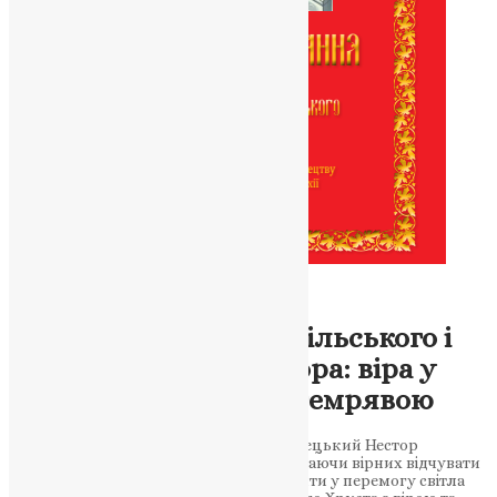
Новини
,
Фото
Пасхальне послання
Митрополита Тернопільського і
Кременецького Нестора: віра у
перемогу світла над темрявою
Митрополит Тернопільський і Кременецький Нестор
надсилає Пасхальне послання, закликаючи вірних відчувати
радість Воскресіння Христового та вірити у перемогу світла