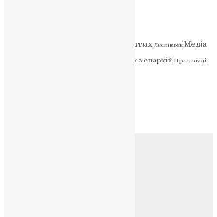
Категорії
Відео
ENG - News
Житія святих
Медіа
Діти
Листи вірян
Новини
Молитва
Новини з єпархій
Проповіді
Фото
Свята
Архів
Архів
Соц.медіа
Контакти
E-mail:
info@uapc.te.ua
Веб-сайт:
https://uapc.te.ua
Головна