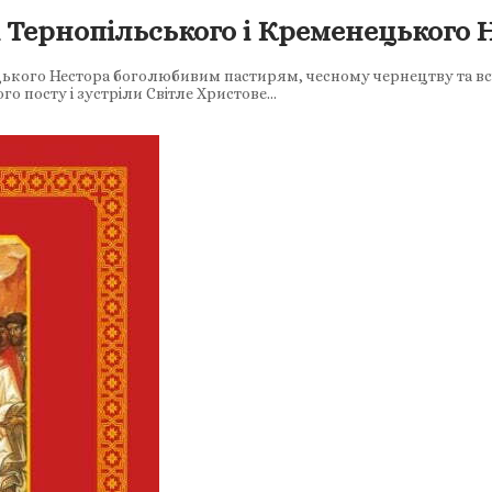
Тернопільського і Кременецького 
кого Нестора боголюбивим пастирям, чесному чернецтву та всім
го посту і зустріли Світле Христове…