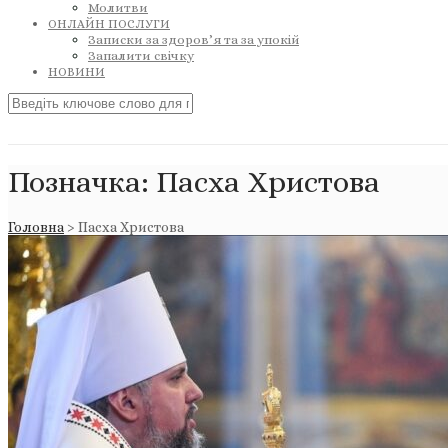
Молитви
ОНЛАЙН ПОСЛУГИ
Записки за здоров’я та за упокій
Запалити свічку
НОВИНИ
Позначка:
Пасха Христова
Головна
>
Пасха Христова