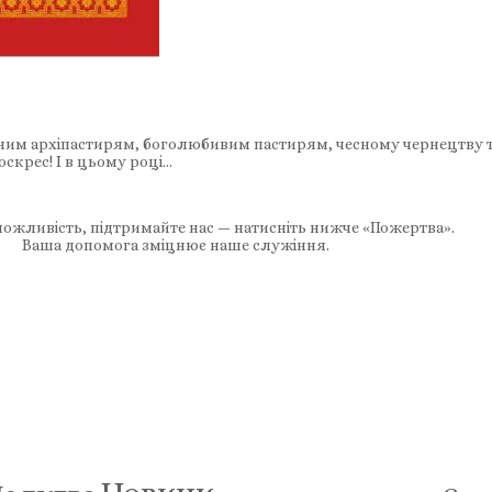
енним архіпастирям, боголюбивим пастирям, чесному чернецтву т
оскрес! І в цьому році…
ожливість, підтримайте нас — натисніть нижче «Пожертва».
Ваша допомога зміцнює наше служіння.