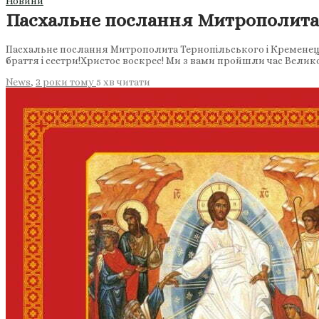
Новини
Пасхальне послання Митрополита 
Пасхальне послання Митрополита Тернопільського і Кременець
браття і сестри!Христос воскрес! Ми з вами пройшли час Велико
News
,
3 роки тому
5 хв
читати