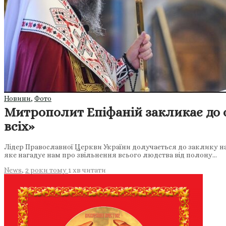
Новини
,
Фото
Митрополит Епіфаній закликає до 
всіх»
Лідер Православної Церкви України долучається до заклику на
яке нагадує нам про звільнення всього людства від полону…
News
,
2 роки тому
1 хв
читати