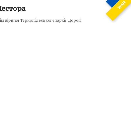
WAR
Нестора
 вірним Тернопільської єпархії Дорогі