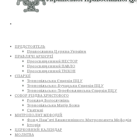
ПРЕДСТОЯТЕЛЬ
Православна Церква України
ПРАВЛЯЧІ АРХІЄРЕЇ
Преосвященний НЕСТОР
Преосвященний ПАВЛО
Преосвященний ТИХОН
ЄПАРХІЇ
Тернопільська Єпархія ПЦУ
Тернопільсько-Бучацька Єпархія ПЦУ
Тернопільсько-Теребовлянська Єпархія ПЦУ
СОБОР РІЗДВА ХРИСТОВОГО
Розклад Богослужінь
Тернопільська Матір Божа
Святині
МИТРОПОЛИТ МЕФОДІЙ
Фонд Пам’яті Блаженнішого Митрополита Мефодія
Історія
ЦЕРКОВНИЙ КАЛЕНДАР
МОЛИТВА