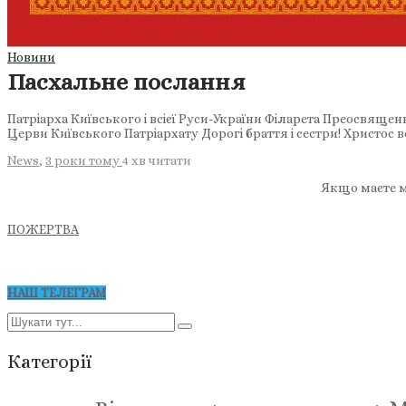
Новини
Пасхальне послання
Патріарха Київського і всієї Руси-України Філарета Преосвящ
Церви Київського Патріархату Дорогі браття і сестри! Христос в
News
,
3 роки тому
4 хв
читати
Якщо маєте м
ПОЖЕРТВА
НАШ ТЕЛЕГРАМ
Категорії