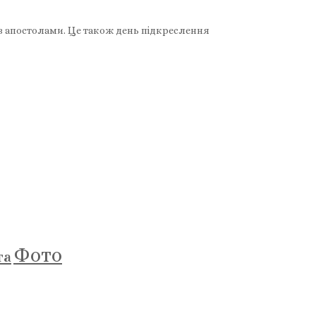
а з апостолами. Це також день підкреслення
Фото
та