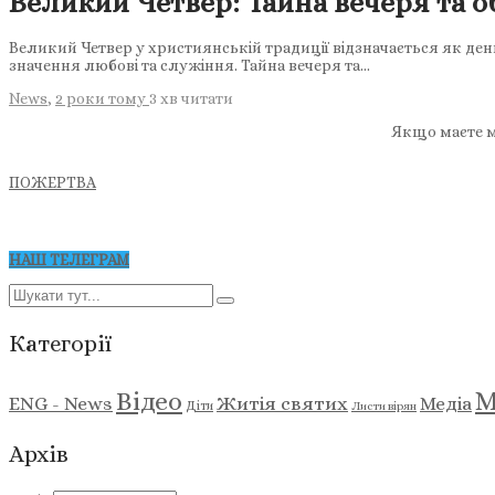
Великий Четвер: Тайна вечеря та о
Великий Четвер у християнській традиції відзначається як день
значення любові та служіння. Тайна вечеря та…
News
,
2 роки тому
3 хв
читати
Якщо маєте м
ПОЖЕРТВА
НАШ ТЕЛЕГРАМ
Категорії
М
Відео
ENG - News
Житія святих
Медіа
Діти
Листи вірян
Архів