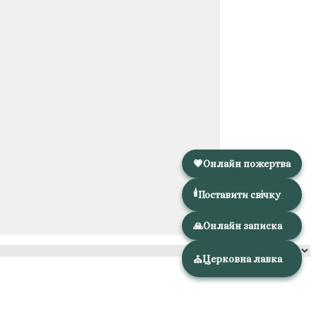
💗
Онлайн пожертва
🕯️
Поставити свічку
🙏
Онлайн записка
Церковна лавка
⛪