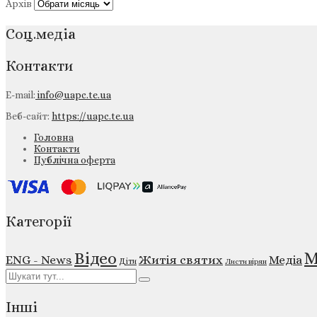
Архів
Соц.медіа
Контакти
E-mail:
info@uapc.te.ua
Веб-сайт:
https://uapc.te.ua
Головна
Контакти
Публічна оферта
Категорії
М
Відео
ENG - News
Житія святих
Медіа
Діти
Листи вірян
Інші