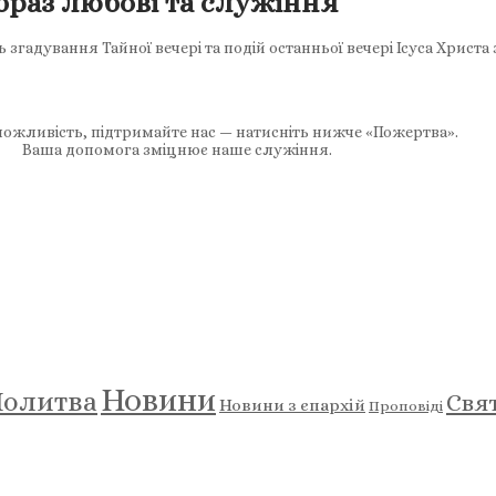
браз любові та служіння
 згадування Тайної вечері та подій останньої вечері Ісуса Христ
ожливість, підтримайте нас — натисніть нижче «Пожертва».
Ваша допомога зміцнює наше служіння.
Новини
олитва
Свя
Новини з єпархій
Проповіді