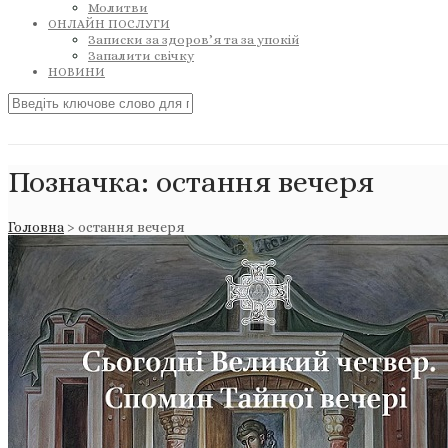
Молитви
ОНЛАЙН ПОСЛУГИ
Записки за здоров’я та за упокій
Запалити свічку
НОВИНИ
Позначка:
остання вечеря
Головна
>
остання вечеря