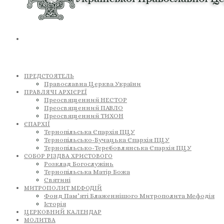
ПРЕДСТОЯТЕЛЬ
Православна Церква України
ПРАВЛЯЧІ АРХІЄРЕЇ
Преосвященний НЕСТОР
Преосвященний ПАВЛО
Преосвященний ТИХОН
ЄПАРХІЇ
Тернопільська Єпархія ПЦУ
Тернопільсько-Бучацька Єпархія ПЦУ
Тернопільсько-Теребовлянська Єпархія ПЦУ
СОБОР РІЗДВА ХРИСТОВОГО
Розклад Богослужінь
Тернопільська Матір Божа
Святині
МИТРОПОЛИТ МЕФОДІЙ
Фонд Пам’яті Блаженнішого Митрополита Мефодія
Історія
ЦЕРКОВНИЙ КАЛЕНДАР
МОЛИТВА