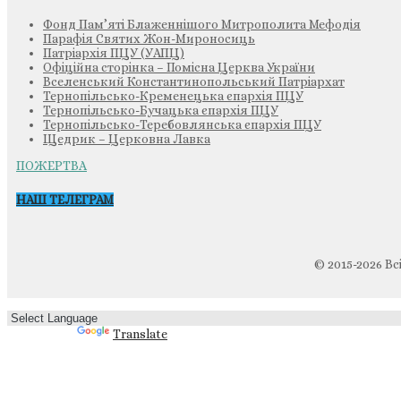
Фонд Пам’яті Блаженнішого Митрополита Мефодія
Парафія Святих Жон-Мироносиць
Патріархія ПЦУ (УАПЦ)
Офіційна сторінка – Помісна Церква України
Вселенський Константинопольський Патріархат
Тернопільсько-Кременецька єпархія ПЦУ
Тернопільсько-Бучацька єпархія ПЦУ
Тернопільсько-Теребовлянська єпархія ПЦУ
Щедрик – Церковна Лавка
ПОЖЕРТВА
НАШ ТЕЛЕГРАМ
© 2015-2026 Вс
Powered by
Translate