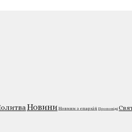
Новини
олитва
Свя
Новини з єпархій
Проповіді