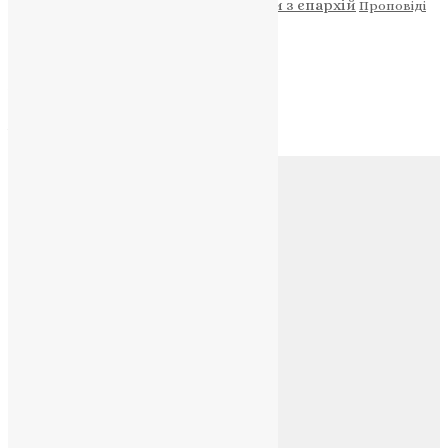
Новини
Молитва
Новини з єпархій
Проповіді
Фото
Свята
Архів
Архів
Соц.медіа
Контакти
E-mail:
info@uapc.te.ua
Веб-сайт:
https://uapc.te.ua
Головна
Контакти
Публічна оферта
Категорії