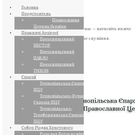
Головна
Предстоятель
Православна
Церква України
Якщо маєте можливість, підтримайте нас — натисніть нижче
Правлячі Архієреї
«Пожертва».
Ваша допомога зміцнює наше служіння.
Преосвященний
НЕСТОР
ПОЖЕРТВА
Преосвященний
ПАВЛО
НАШ ТЕЛЕГРАМ
Преосвященний
ТИХОН
Єпархії
Тернопільська Єпархія
ПЦУ
Тернопільсько-Бучацька
Єпархія ПЦУ
Тернопільсько-
Теребовлянська Єпархія
ПЦУ
Собор Різдва Христового
Розклад Богослужінь