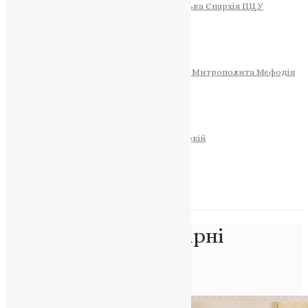
Тернопільсько-Теребовлянська Єпархія ПЦУ
СОБОР РІЗДВА ХРИСТОВОГО
Розклад Богослужінь
Тернопільська Матір Божа
Святині
МИТРОПОЛИТ МЕФОДІЙ
Фонд Пам’яті Блаженнішого Митрополита Мефодія
Історія
ЦЕРКОВНИЙ КАЛЕНДАР
МОЛИТВА
Молитви
ОНЛАЙН ПОСЛУГИ
Записки за здоров’я та за упокій
Запалити свічку
НОВИНИ
Позначка:
гуманітарні
питання
Головна
>
гуманітарні питання