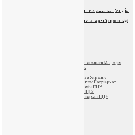
Відео
ENG - News
Житія святих
Медіа
Діти
Листи вірян
Новини
Молитва
Новини з єпархій
Проповіді
Фото
Свята
Інші
Фонд Пам’яті Блаженнішого Митрополита Мефодія
Парафія Святих Жон-Мироносиць
Патріархія ПЦУ (УАПЦ)
Офіційна сторінка – Помісна Церква України
Вселенський Константинопольський Патріархат
Тернопільсько-Кременецька єпархія ПЦУ
Тернопільсько-Бучацька єпархія ПЦУ
Тернопільсько-Теребовлянська єпархія ПЦУ
Щедрик – Церковна Лавка
ПОЖЕРТВА
НАШ ТЕЛЕГРАМ