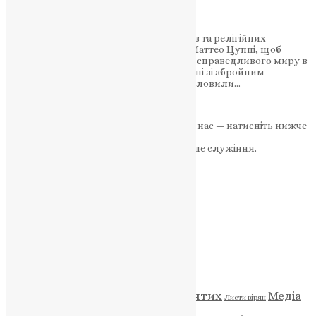
в Україні
Представники Української ради церков та релігійних
організацій зустрілися з кардиналом Маттео Цуппі, щоб
обговорити можливості встановлення справедливого миру в
Україні та гуманітарні питання, пов’язані зі збройним
конфліктом. Представники УРЦРО висловили…
News
,
3 роки тому
1 хв
читати
Якщо маєте можливість, підтримайте нас — натисніть нижче
«Пожертва».
Ваша допомога зміцнює наше служіння.
ПОЖЕРТВА
НАШ ТЕЛЕГРАМ
Категорії
Відео
ENG - News
Житія святих
Медіа
Діти
Листи вірян