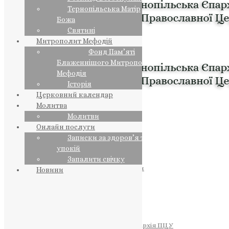
Тернопільська Матір
Божа
Святині
Митрополит Мефодій
Фонд Пам’яті
Блаженнішого Митрополита
Мефодія
Історія
Церковний календар
Молитва
Молитви
Онлайн послуги
Записки за здоров’я та за
упокій
Запалити свічку
ПРЕДСТОЯТЕЛЬ
Православна Церква України
Новини
ПРАВЛЯЧІ АРХІЄРЕЇ
Преосвященний НЕСТОР
Преосвященний ПАВЛО
Преосвященний ТИХОН
ЄПАРХІЇ
Тернопільська Єпархія ПЦУ
Тернопільсько-Бучацька Єпархія ПЦУ