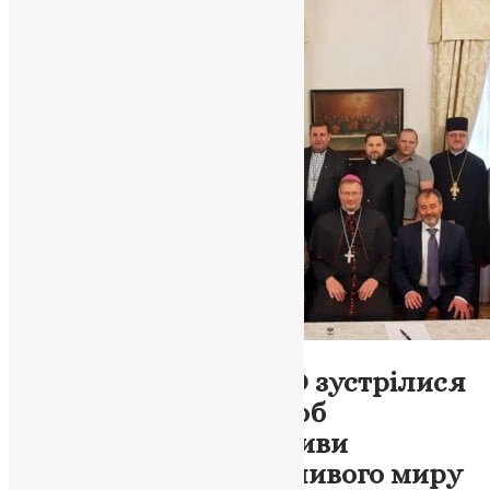
Новини
Представники УРЦРО зустрілися
з посланцем Папи, щоб
обговорити перспективи
досягнення справедливого миру