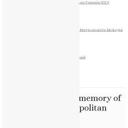
Тернопільсько-Теребовлянська Єпархія ПЦУ
СОБОР РІЗДВА ХРИСТОВОГО
Розклад Богослужінь
Тернопільська Матір Божа
Святині
МИТРОПОЛИТ МЕФОДІЙ
Фонд Пам’яті Блаженнішого Митрополита Мефодія
Історія
ЦЕРКОВНИЙ КАЛЕНДАР
МОЛИТВА
Молитви
ОНЛАЙН ПОСЛУГИ
Записки за здоров’я та за упокій
Запалити свічку
НОВИНИ
Позначка:
"Fund in memory of
His Beatitude Metropolitan
Methodius"