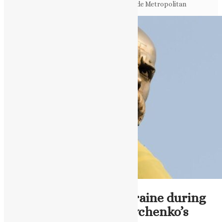
Головна
>
"Fund in memory of His Beatitude Metropolitan
Methodius"
ENG - News
Scandal in western Ukraine during
the celebration of Shevchenko’s