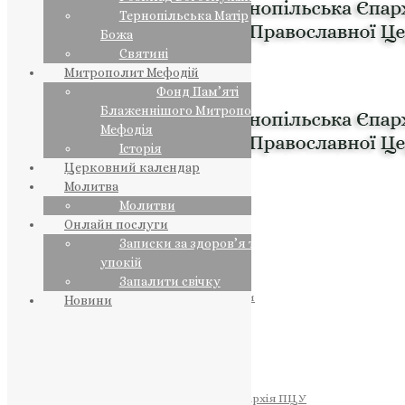
Тернопільська Матір
Божа
Святині
Митрополит Мефодій
Фонд Пам’яті
Блаженнішого Митрополита
Мефодія
Історія
Церковний календар
Молитва
Молитви
Онлайн послуги
Записки за здоров’я та за
упокій
Запалити свічку
ПРЕДСТОЯТЕЛЬ
Православна Церква України
Новини
ПРАВЛЯЧІ АРХІЄРЕЇ
Преосвященний НЕСТОР
Преосвященний ПАВЛО
Преосвященний ТИХОН
ЄПАРХІЇ
Тернопільська Єпархія ПЦУ
Тернопільсько-Бучацька Єпархія ПЦУ