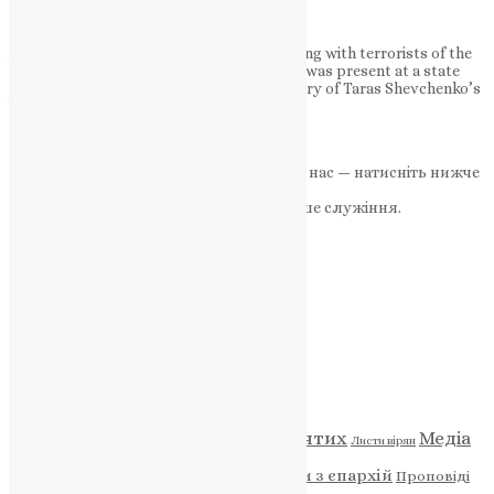
birthday in Ternopil
A criminal fraudster accused of collaborating with terrorists of the
quasi-entity “Luhansk People’s Republic” was present at a state
event commemorating the 209th anniversary of Taras Shevchenko’s
birthday in Ternopil….
News
,
3 роки тому
2 хв
читати
Якщо маєте можливість, підтримайте нас — натисніть нижче
«Пожертва».
Ваша допомога зміцнює наше служіння.
ПОЖЕРТВА
НАШ ТЕЛЕГРАМ
Категорії
Відео
ENG - News
Житія святих
Медіа
Діти
Листи вірян
Новини
Молитва
Новини з єпархій
Проповіді