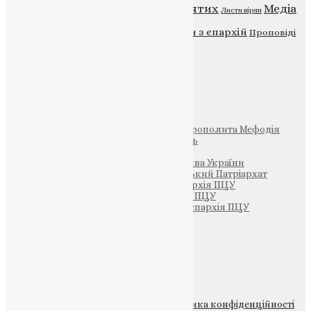
Відео
ENG - News
Житія святих
Медіа
Діти
Листи вірян
Новини
Молитва
Новини з єпархій
Проповіді
Фото
Свята
Інші
Фонд Пам’яті Блаженнішого Митрополита Мефодія
Парафія Святих Жон-Мироносиць
Патріархія ПЦУ (УАПЦ)
Офіційна сторінка – Помісна Церква України
Вселенський Константинопольський Патріархат
Тернопільсько-Кременецька єпархія ПЦУ
Тернопільсько-Бучацька єпархія ПЦУ
Тернопільсько-Теребовлянська єпархія ПЦУ
Щедрик – Церковна Лавка
ПОЖЕРТВА
НАШ ТЕЛЕГРАМ
© 2015-2026 Всі права захищені.
Політика конфіденційності