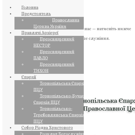
Головна
Предстоятель
Православна
Церква України
Якщо маєте можливість, підтримайте нас — натисніть нижче
Правлячі Архієреї
«Пожертва».
Ваша допомога зміцнює наше служіння.
Преосвященний
НЕСТОР
ПОЖЕРТВА
Преосвященний
ПАВЛО
НАШ ТЕЛЕГРАМ
Преосвященний
ТИХОН
Єпархії
Тернопільська Єпархія
ПЦУ
Тернопільсько-Бучацька
Єпархія ПЦУ
Тернопільсько-
Теребовлянська Єпархія
ПЦУ
Собор Різдва Христового
Розклад Богослужінь