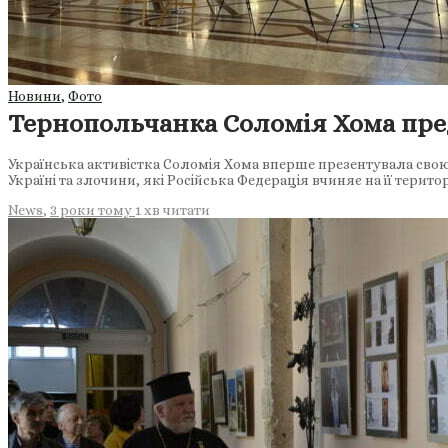
Новини
,
Фото
Тернопольчанка Соломія Хома пред
Українська активістка Соломія Хома вперше презентувала свою 
Україні та злочини, які Російська Федерація вчиняє на її терито
News
,
3 роки тому
1 хв
читати