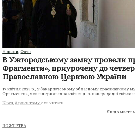
Новини
,
Фото
В Ужгородському замку провели пр
Фрагменти», приурочену до четвер
Православною Церквою України
19 квітня 2023 р., у Закарпатському обласному краєзнавчому му
Фрагменти», яка відкрилася 15 квітня ц. р. напередодні світло
News
,
3 роки тому
2 хв
читати
Якщо маєте м
ПОЖЕРТВА