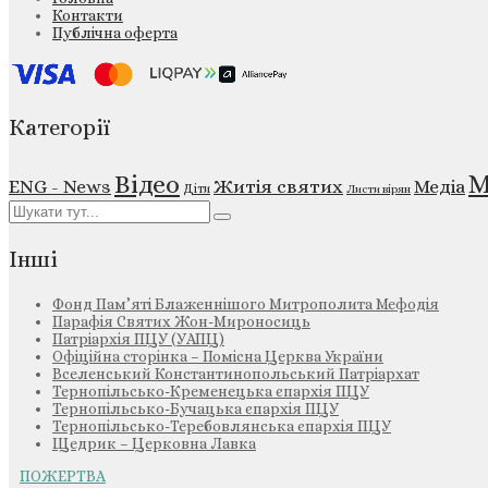
Контакти
Публічна оферта
Категорії
М
Відео
ENG - News
Житія святих
Медіа
Діти
Листи вірян
Інші
Фонд Пам’яті Блаженнішого Митрополита Мефодія
Парафія Святих Жон-Мироносиць
Патріархія ПЦУ (УАПЦ)
Офіційна сторінка – Помісна Церква України
Вселенський Константинопольський Патріархат
Тернопільсько-Кременецька єпархія ПЦУ
Тернопільсько-Бучацька єпархія ПЦУ
Тернопільсько-Теребовлянська єпархія ПЦУ
Щедрик – Церковна Лавка
ПОЖЕРТВА