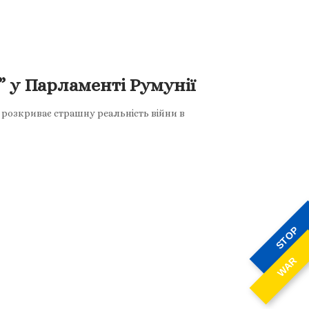
” у Парламенті Румунії
 розкриває страшну реальність війни в
STOP
WAR