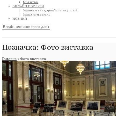
Молитви
ОНЛАЙН ПОСЛУГИ
Записки за здоров’я та за упокій
Запалити свічку
НОВИНИ
Позначка:
Фото виставка
Головна
>
Фото виставка