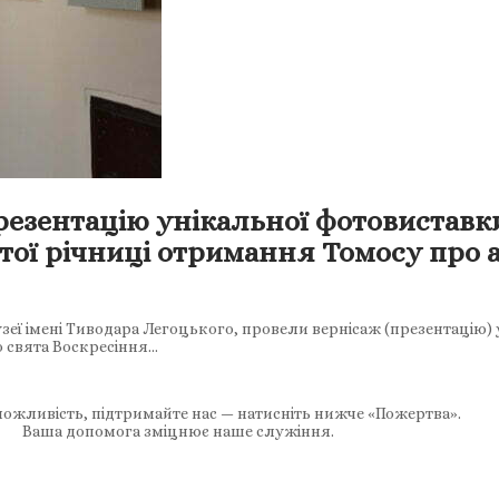
езентацію унікальної фотовиставки 
тої річниці отримання Томосу про 
зеї імені Тиводара Легоцького, провели вернісаж (презентацію) 
го свята Воскресіння…
ожливість, підтримайте нас — натисніть нижче «Пожертва».
Ваша допомога зміцнює наше служіння.