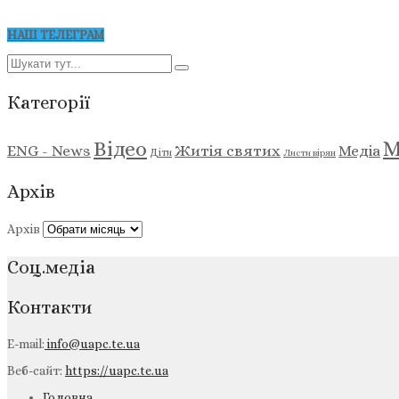
НАШ ТЕЛЕГРАМ
Категорії
М
Відео
ENG - News
Житія святих
Медіа
Діти
Листи вірян
Архів
Архів
Соц.медіа
Контакти
E-mail:
info@uapc.te.ua
Веб-сайт:
https://uapc.te.ua
Головна