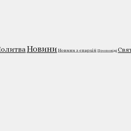
Новини
олитва
Свя
Новини з єпархій
Проповіді