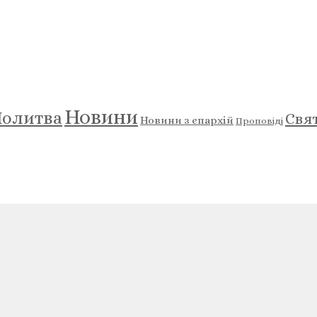
Новини
олитва
Свя
Новини з єпархій
Проповіді