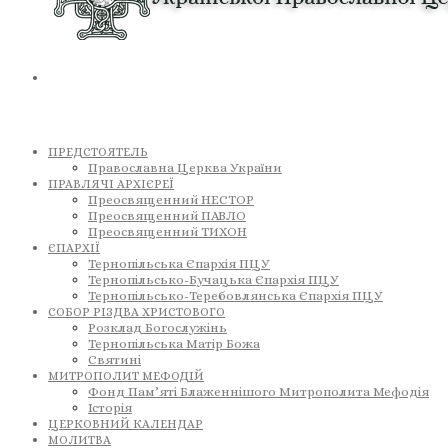
ПРЕДСТОЯТЕЛЬ
Православна Церква України
ПРАВЛЯЧІ АРХІЄРЕЇ
Преосвященний НЕСТОР
Преосвященний ПАВЛО
Преосвященний ТИХОН
ЄПАРХІЇ
Тернопільська Єпархія ПЦУ
Тернопільсько-Бучацька Єпархія ПЦУ
Тернопільсько-Теребовлянська Єпархія ПЦУ
СОБОР РІЗДВА ХРИСТОВОГО
Розклад Богослужінь
Тернопільська Матір Божа
Святині
МИТРОПОЛИТ МЕФОДІЙ
Фонд Пам’яті Блаженнішого Митрополита Мефодія
Історія
ЦЕРКОВНИЙ КАЛЕНДАР
МОЛИТВА