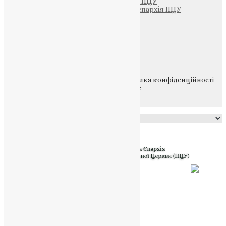
Тернопільсько-Бучацька єпархія ПЦУ
Тернопільсько-Теребовлянська єпархія ПЦУ
Щедрик – Церковна Лавка
ПОЖЕРТВА
НАШ ТЕЛЕГРАМ
© 2015-2026 Всі права захищені.
Політика конфіденційності
файлів та Cookie
Powered by
Translate