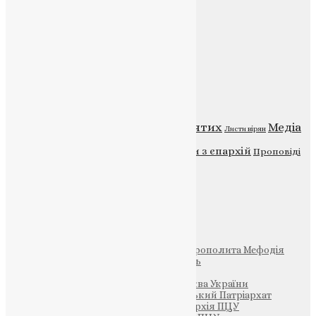
Головна
Контакти
Публічна оферта
Категорії
Відео
ENG - News
Житія святих
Медіа
Діти
Листи вірян
Новини
Молитва
Новини з єпархій
Проповіді
Фото
Свята
Інші
Фонд Пам’яті Блаженнішого Митрополита Мефодія
Парафія Святих Жон-Мироносиць
Патріархія ПЦУ (УАПЦ)
Офіційна сторінка – Помісна Церква України
Вселенський Константинопольський Патріархат
Тернопільсько-Кременецька єпархія ПЦУ