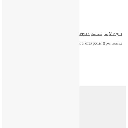
Категорії
Відео
ENG - News
Житія святих
Медіа
Діти
Листи вірян
Новини
Молитва
Новини з єпархій
Проповіді
Фото
Свята
Архів
Архів
Соц.медіа
Контакти
E-mail:
info@uapc.te.ua
Веб-сайт:
https://uapc.te.ua