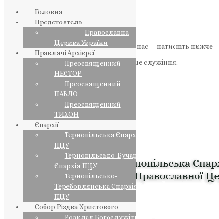
Головна
Предстоятель
Православна
Церква України
Якщо маєте можливість, підтримайте нас — натисніть нижче
Правлячі Архієреї
«Пожертва».
Ваша допомога зміцнює наше служіння.
Преосвященний
НЕСТОР
ПОЖЕРТВА
Преосвященний
ПАВЛО
НАШ ТЕЛЕГРАМ
Преосвященний
ТИХОН
Єпархії
Тернопільська Єпархія
ПЦУ
Тернопільсько-Бучацька
Єпархія ПЦУ
Тернопільсько-
Теребовлянська Єпархія
ПЦУ
Собор Різдва Христового
Розклад Богослужінь