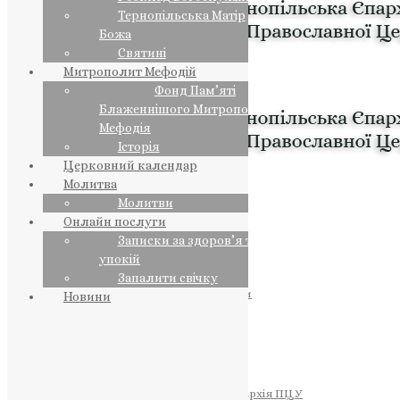
Тернопільська Матір
Божа
Святині
Митрополит Мефодій
Фонд Пам’яті
Блаженнішого Митрополита
Мефодія
Історія
Церковний календар
Молитва
Молитви
Онлайн послуги
Записки за здоров’я та за
упокій
Запалити свічку
ПРЕДСТОЯТЕЛЬ
Православна Церква України
Новини
ПРАВЛЯЧІ АРХІЄРЕЇ
Преосвященний НЕСТОР
Преосвященний ПАВЛО
Преосвященний ТИХОН
ЄПАРХІЇ
Тернопільська Єпархія ПЦУ
Тернопільсько-Бучацька Єпархія ПЦУ