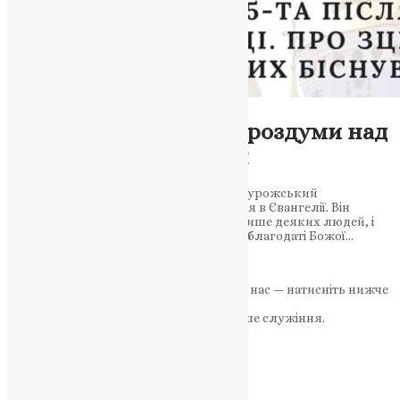
Новини
Зцілення тіла і душі: роздуми над
історіями з Євангелія
В цих роздумах Митрополит Антоній Сурожський
звертається до розповідей про зцілення в Євангелії. Він
розглядає питання, чому Бог зцілює лише деяких людей, і
наголошує, що ключем до прийняття благодаті Божої…
News
,
3 роки тому
3 хв
читати
Якщо маєте можливість, підтримайте нас — натисніть нижче
«Пожертва».
Ваша допомога зміцнює наше служіння.
ПОЖЕРТВА
НАШ ТЕЛЕГРАМ