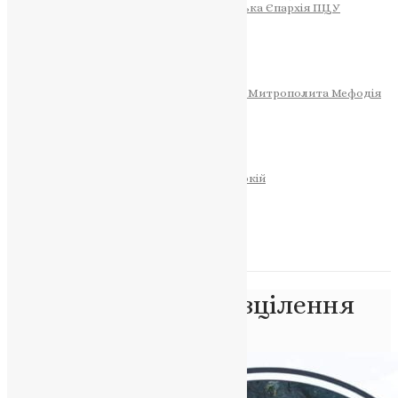
Тернопільсько-Теребовлянська Єпархія ПЦУ
СОБОР РІЗДВА ХРИСТОВОГО
Розклад Богослужінь
Тернопільська Матір Божа
Святині
МИТРОПОЛИТ МЕФОДІЙ
Фонд Пам’яті Блаженнішого Митрополита Мефодія
Історія
ЦЕРКОВНИЙ КАЛЕНДАР
МОЛИТВА
Молитви
ОНЛАЙН ПОСЛУГИ
Записки за здоров’я та за упокій
Запалити свічку
НОВИНИ
Позначка:
фізичне зцілення
Головна
>
фізичне зцілення