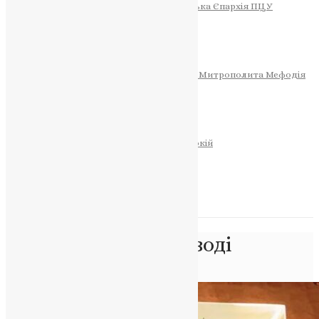
Тернопільсько-Теребовлянська Єпархія ПЦУ
СОБОР РІЗДВА ХРИСТОВОГО
Розклад Богослужінь
Тернопільська Матір Божа
Святині
МИТРОПОЛИТ МЕФОДІЙ
Фонд Пам’яті Блаженнішого Митрополита Мефодія
Історія
ЦЕРКОВНИЙ КАЛЕНДАР
МОЛИТВА
Молитви
ОНЛАЙН ПОСЛУГИ
Записки за здоров’я та за упокій
Запалити свічку
НОВИНИ
Позначка:
диво на воді
Головна
>
диво на воді