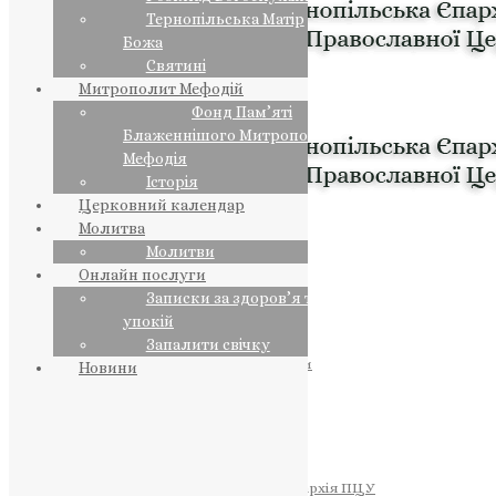
Тернопільська Матір
Божа
Святині
Митрополит Мефодій
Фонд Пам’яті
Блаженнішого Митрополита
Мефодія
Історія
Церковний календар
Молитва
Молитви
Онлайн послуги
Записки за здоров’я та за
упокій
Запалити свічку
ПРЕДСТОЯТЕЛЬ
Православна Церква України
Новини
ПРАВЛЯЧІ АРХІЄРЕЇ
Преосвященний НЕСТОР
Преосвященний ПАВЛО
Преосвященний ТИХОН
ЄПАРХІЇ
Тернопільська Єпархія ПЦУ
Тернопільсько-Бучацька Єпархія ПЦУ