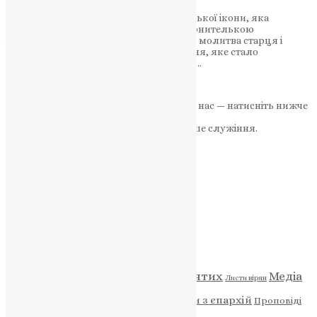
Дізнайтеся про вражаючу історію Іверської ікони, яка
пережила війні та чудеса, ставши охоронителькою
Афонського монастиря. Жертва вдови, молитва старця і
благословення Богородиці – об’єднання, яке стало
визначальним для вірян. Вшанування…
News
,
2 роки тому
2 хв
читати
Якщо маєте можливість, підтримайте нас — натисніть нижче
«Пожертва».
Ваша допомога зміцнює наше служіння.
ПОЖЕРТВА
НАШ ТЕЛЕГРАМ
Категорії
Відео
ENG - News
Житія святих
Медіа
Діти
Листи вірян
Новини
Молитва
Новини з єпархій
Проповіді