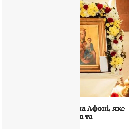
Молитва
,
Новини
Іверська ікона: Диво на Афоні, яке
сплели любов, жертва та
благословення