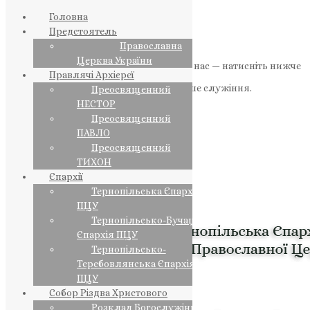
Головна
Предстоятель
Православна
Церква України
Якщо маєте можливість, підтримайте нас — натисніть нижче
Правлячі Архієреї
«Пожертва».
Ваша допомога зміцнює наше служіння.
Преосвященний
НЕСТОР
ПОЖЕРТВА
Преосвященний
ПАВЛО
НАШ ТЕЛЕГРАМ
Преосвященний
ТИХОН
Єпархії
Тернопільська Єпархія
ПЦУ
Тернопільсько-Бучацька
Єпархія ПЦУ
Тернопільсько-
Теребовлянська Єпархія
ПЦУ
Собор Різдва Христового
Розклад Богослужінь