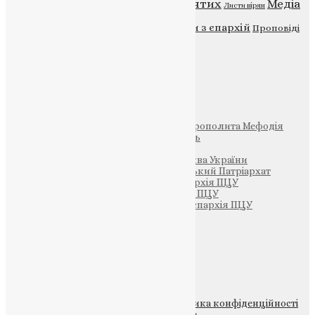
Відео
ENG - News
Житія святих
Медіа
Діти
Листи вірян
Новини
Молитва
Новини з єпархій
Проповіді
Фото
Свята
Інші
Фонд Пам’яті Блаженнішого Митрополита Мефодія
Парафія Святих Жон-Мироносиць
Патріархія ПЦУ (УАПЦ)
Офіційна сторінка – Помісна Церква України
Вселенський Константинопольський Патріархат
Тернопільсько-Кременецька єпархія ПЦУ
Тернопільсько-Бучацька єпархія ПЦУ
Тернопільсько-Теребовлянська єпархія ПЦУ
Щедрик – Церковна Лавка
ПОЖЕРТВА
НАШ ТЕЛЕГРАМ
© 2015-2026 Всі права захищені.
Політика конфіденційності
файлів та Cookie