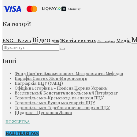
Категорії
М
Відео
ENG - News
Житія святих
Медіа
Діти
Листи вірян
Інші
Фонд Пам’яті Блаженнішого Митрополита Мефодія
Парафія Святих Жон-Мироносиць
Патріархія ПЦУ (УАПЦ)
Офіційна сторінка – Помісна Церква України
Вселенський Константинопольський Патріархат
Тернопільсько-Кременецька єпархія ПЦУ
Тернопільсько-Бучацька єпархія ПЦУ
Тернопільсько-Теребовлянська єпархія ПЦУ
Щедрик – Церковна Лавка
ПОЖЕРТВА
НАШ ТЕЛЕГРАМ