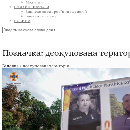
Молитви
ОНЛАЙН ПОСЛУГИ
Записки за здоров’я та за упокій
Запалити свічку
НОВИНИ
Позначка:
деокупована терито
Головна
>
деокупована територія