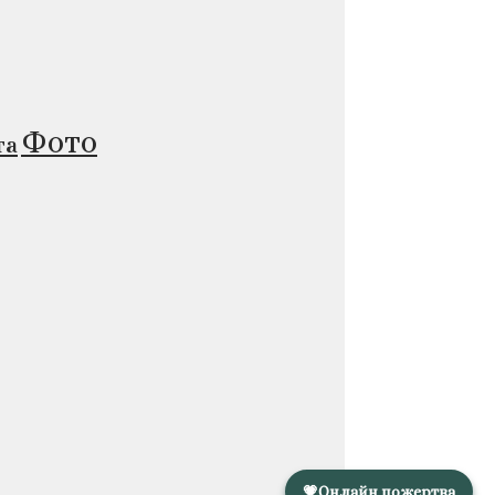
Фото
та
💗
Онлайн пожертва