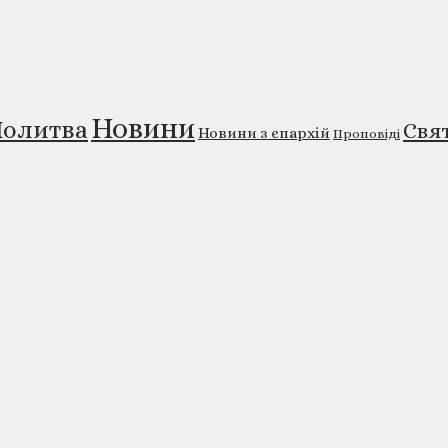
Новини
олитва
Свя
Новини з єпархій
Проповіді