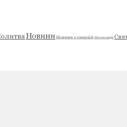
Новини
олитва
Свя
Новини з єпархій
Проповіді