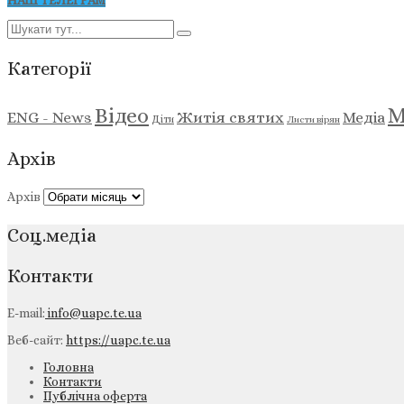
НАШ ТЕЛЕГРАМ
Категорії
М
Відео
ENG - News
Житія святих
Медіа
Діти
Листи вірян
Архів
Архів
Соц.медіа
Контакти
E-mail:
info@uapc.te.ua
Веб-сайт:
https://uapc.te.ua
Головна
Контакти
Публічна оферта