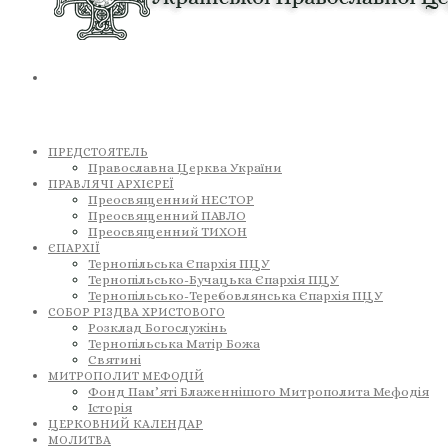
ПРЕДСТОЯТЕЛЬ
Православна Церква України
ПРАВЛЯЧІ АРХІЄРЕЇ
Преосвященний НЕСТОР
Преосвященний ПАВЛО
Преосвященний ТИХОН
ЄПАРХІЇ
Тернопільська Єпархія ПЦУ
Тернопільсько-Бучацька Єпархія ПЦУ
Тернопільсько-Теребовлянська Єпархія ПЦУ
СОБОР РІЗДВА ХРИСТОВОГО
Розклад Богослужінь
Тернопільська Матір Божа
Святині
МИТРОПОЛИТ МЕФОДІЙ
Фонд Пам’яті Блаженнішого Митрополита Мефодія
Історія
ЦЕРКОВНИЙ КАЛЕНДАР
МОЛИТВА