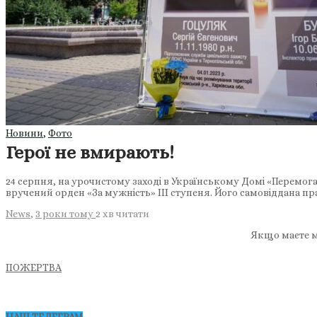
Новини
,
Фото
Герої не вмирають!
24 серпня, на урочистому заході в Українському Домі «Перемог
вручений орден «За мужність» ІІІ ступеня. Його самовіддана п
News
,
3 роки тому
2 хв
читати
Якщо маєте м
ПОЖЕРТВА