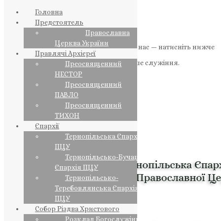
Головна
Предстоятель
Православна
Церква України
Якщо маєте можливість, підтримайте нас — натисніть нижче
Правлячі Архієреї
«Пожертва».
Ваша допомога зміцнює наше служіння.
Преосвященний
НЕСТОР
ПОЖЕРТВА
Преосвященний
ПАВЛО
НАШ ТЕЛЕГРАМ
Преосвященний
ТИХОН
Єпархії
Тернопільська Єпархія
ПЦУ
Тернопільсько-Бучацька
Єпархія ПЦУ
Тернопільсько-
Теребовлянська Єпархія
ПЦУ
Собор Різдва Христового
Розклад Богослужінь