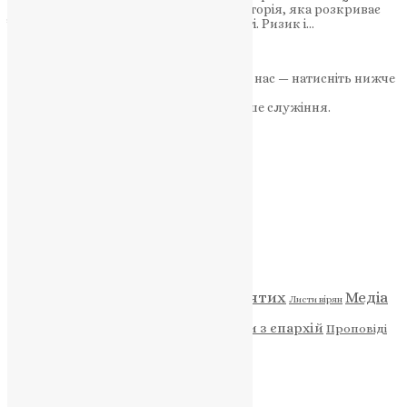
межі ризику розбиття. Заворожлива історія, яка розкриває
їхню спробу вийти за межі непомітності. Ризик і…
News
,
3 роки тому
9 хв
читати
Якщо маєте можливість, підтримайте нас — натисніть нижче
«Пожертва».
Ваша допомога зміцнює наше служіння.
ПОЖЕРТВА
НАШ ТЕЛЕГРАМ
Категорії
Відео
ENG - News
Житія святих
Медіа
Діти
Листи вірян
Новини
Молитва
Новини з єпархій
Проповіді
Фото
Свята
Архів