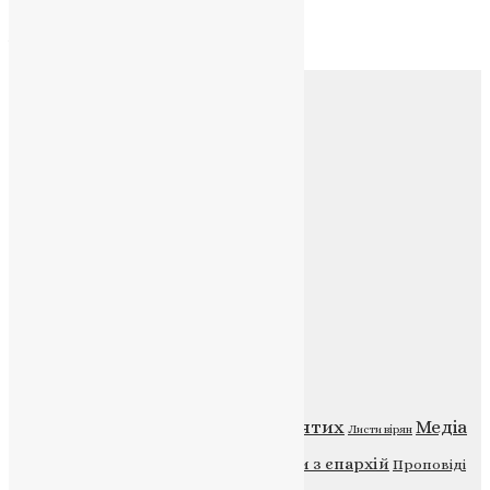
Архів
Соц.медіа
Контакти
E-mail:
info@uapc.te.ua
Веб-сайт:
https://uapc.te.ua
Головна
Контакти
Публічна оферта
Категорії
Відео
ENG - News
Житія святих
Медіа
Діти
Листи вірян
Новини
Молитва
Новини з єпархій
Проповіді