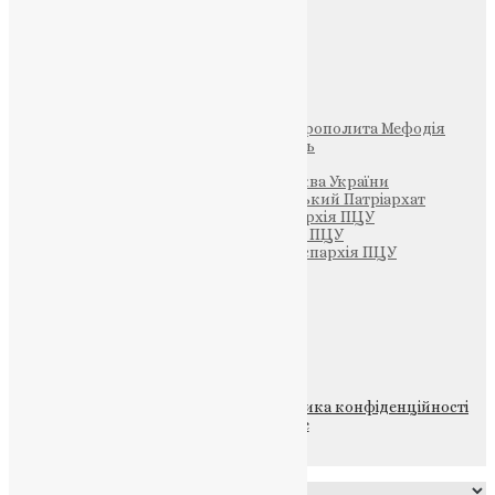
Фото
Свята
Інші
Фонд Пам’яті Блаженнішого Митрополита Мефодія
Парафія Святих Жон-Мироносиць
Патріархія ПЦУ (УАПЦ)
Офіційна сторінка – Помісна Церква України
Вселенський Константинопольський Патріархат
Тернопільсько-Кременецька єпархія ПЦУ
Тернопільсько-Бучацька єпархія ПЦУ
Тернопільсько-Теребовлянська єпархія ПЦУ
Щедрик – Церковна Лавка
ПОЖЕРТВА
НАШ ТЕЛЕГРАМ
© 2015-2026 Всі права захищені.
Політика конфіденційності
файлів та Cookie