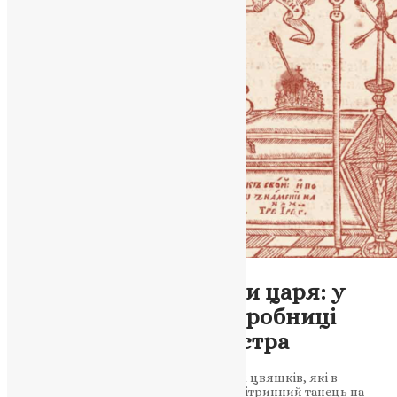
Новини
,
Фото
«Князь Церкви» проти царя: у
пошуках загубленої гробниці
митрополита Сильвестра
Поглибіться в світ дивовижних срібних цвяшків, які в
середині XVII століття влаштовували вітринний танець на