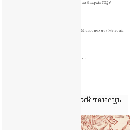
Тернопільсько-Теребовлянська Єпархія ПЦУ
СОБОР РІЗДВА ХРИСТОВОГО
Розклад Богослужінь
Тернопільська Матір Божа
Святині
МИТРОПОЛИТ МЕФОДІЙ
Фонд Пам’яті Блаженнішого Митрополита Мефодія
Історія
ЦЕРКОВНИЙ КАЛЕНДАР
МОЛИТВА
Молитви
ОНЛАЙН ПОСЛУГИ
Записки за здоров’я та за упокій
Запалити свічку
НОВИНИ
Позначка:
цвяшковий танець
Головна
>
цвяшковий танець