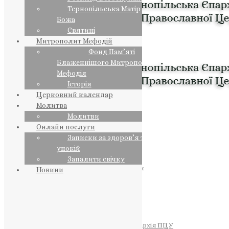
Тернопільська Матір
Божа
Святині
Митрополит Мефодій
Фонд Пам’яті
Блаженнішого Митрополита
Мефодія
Історія
Церковний календар
Молитва
Молитви
Онлайн послуги
Записки за здоров’я та за
упокій
Запалити свічку
ПРЕДСТОЯТЕЛЬ
Православна Церква України
Новини
ПРАВЛЯЧІ АРХІЄРЕЇ
Преосвященний НЕСТОР
Преосвященний ПАВЛО
Преосвященний ТИХОН
ЄПАРХІЇ
Тернопільська Єпархія ПЦУ
Тернопільсько-Бучацька Єпархія ПЦУ