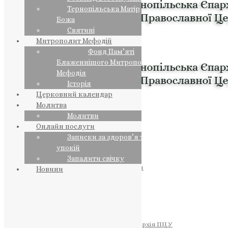
Тернопільська Матір
Божа
Святині
Митрополит Мефодій
Фонд Пам’яті
Блаженнішого Митрополита
Мефодія
Історія
Церковний календар
Молитва
Молитви
Онлайн послуги
Записки за здоров’я та за
упокій
Запалити свічку
ПРЕДСТОЯТЕЛЬ
Православна Церква України
Новини
ПРАВЛЯЧІ АРХІЄРЕЇ
Преосвященний НЕСТОР
Преосвященний ПАВЛО
Преосвященний ТИХОН
ЄПАРХІЇ
Тернопільська Єпархія ПЦУ
Тернопільсько-Бучацька Єпархія ПЦУ