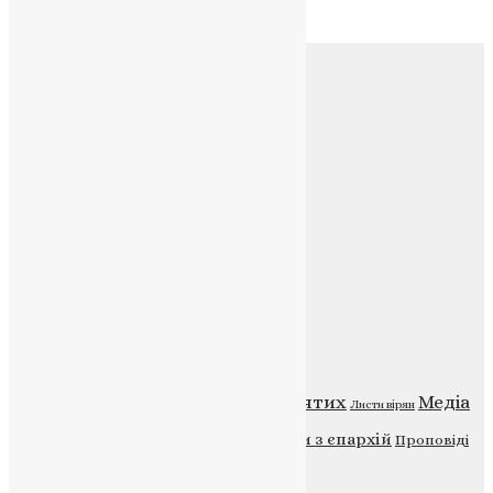
Архів
Соц.медіа
Контакти
E-mail:
info@uapc.te.ua
Веб-сайт:
https://uapc.te.ua
Головна
Контакти
Публічна оферта
Категорії
Відео
ENG - News
Житія святих
Медіа
Діти
Листи вірян
Новини
Молитва
Новини з єпархій
Проповіді
Фото
Свята