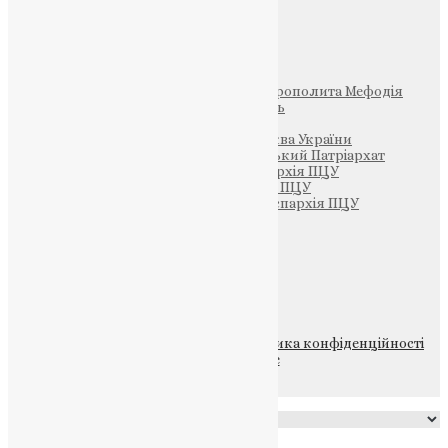
Інші
Фонд Пам’яті Блаженнішого Митрополита Мефодія
Парафія Святих Жон-Мироносиць
Патріархія ПЦУ (УАПЦ)
Офіційна сторінка – Помісна Церква України
Вселенський Константинопольський Патріархат
Тернопільсько-Кременецька єпархія ПЦУ
Тернопільсько-Бучацька єпархія ПЦУ
Тернопільсько-Теребовлянська єпархія ПЦУ
Щедрик – Церковна Лавка
ПОЖЕРТВА
НАШ ТЕЛЕГРАМ
© 2015-2026 Всі права захищені.
Політика конфіденційності
файлів та Cookie
Powered by
Translate