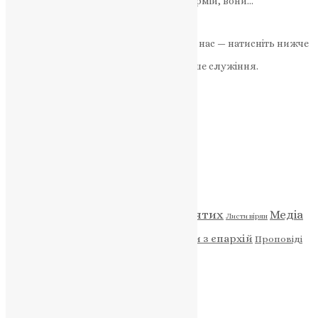
використання зброї або формування армій, вони…
News
,
3 роки тому
2 хв
читати
Якщо маєте можливість, підтримайте нас — натисніть нижче
«Пожертва».
Ваша допомога зміцнює наше служіння.
ПОЖЕРТВА
НАШ ТЕЛЕГРАМ
Категорії
Відео
ENG - News
Житія святих
Медіа
Діти
Листи вірян
Новини
Молитва
Новини з єпархій
Проповіді
Фото
Свята
Архів