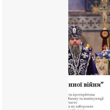
Новини
Помилковість “священної війни”
Ідея “священної війни” є помилковою та протиріччям
християнських вчень. Використання обману та маніпуляції
для виправдання несправедливих дій часто
використовуються ворогом. Хоча Біблія не забороняє