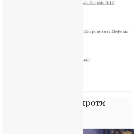
Тернопільсько-Теребовлянська Єпархія ПЦУ
СОБОР РІЗДВА ХРИСТОВОГО
Розклад Богослужінь
Тернопільська Матір Божа
Святині
МИТРОПОЛИТ МЕФОДІЙ
Фонд Пам’яті Блаженнішого Митрополита Мефодія
Історія
ЦЕРКОВНИЙ КАЛЕНДАР
МОЛИТВА
Молитви
ОНЛАЙН ПОСЛУГИ
Записки за здоров’я та за упокій
Запалити свічку
НОВИНИ
Позначка:
Церква проти
насильства
Головна
>
Церква проти насильства