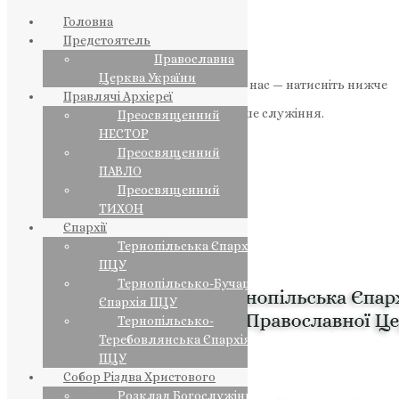
Головна
Предстоятель
Православна
Церква України
Якщо маєте можливість, підтримайте нас — натисніть нижче
Правлячі Архієреї
«Пожертва».
Ваша допомога зміцнює наше служіння.
Преосвященний
НЕСТОР
ПОЖЕРТВА
Преосвященний
ПАВЛО
НАШ ТЕЛЕГРАМ
Преосвященний
ТИХОН
Єпархії
Тернопільська Єпархія
ПЦУ
Тернопільсько-Бучацька
Єпархія ПЦУ
Тернопільсько-
Теребовлянська Єпархія
ПЦУ
Собор Різдва Христового
Розклад Богослужінь