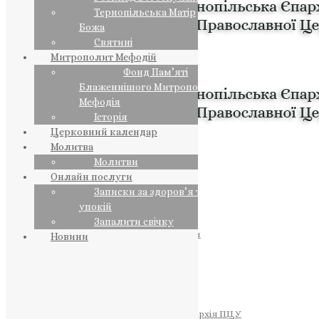
Тернопільська Матір
Божа
Святині
Митрополит Мефодій
Фонд Пам’яті
Блаженнішого Митрополита
Мефодія
Історія
Церковний календар
Молитва
Молитви
Онлайн послуги
Записки за здоров’я та за
упокій
Запалити свічку
ПРЕДСТОЯТЕЛЬ
Православна Церква України
Новини
ПРАВЛЯЧІ АРХІЄРЕЇ
Преосвященний НЕСТОР
Преосвященний ПАВЛО
Преосвященний ТИХОН
ЄПАРХІЇ
Тернопільська Єпархія ПЦУ
Тернопільсько-Бучацька Єпархія ПЦУ