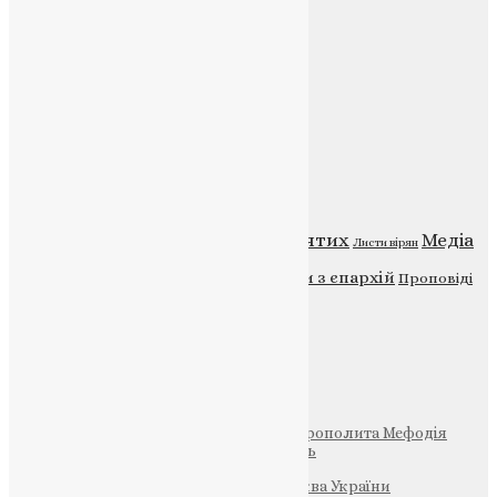
Веб-сайт:
https://uapc.te.ua
Головна
Контакти
Публічна оферта
Категорії
Відео
ENG - News
Житія святих
Медіа
Діти
Листи вірян
Новини
Молитва
Новини з єпархій
Проповіді
Фото
Свята
Інші
Фонд Пам’яті Блаженнішого Митрополита Мефодія
Парафія Святих Жон-Мироносиць
Патріархія ПЦУ (УАПЦ)
Офіційна сторінка – Помісна Церква України