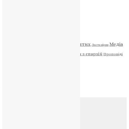
НАШ ТЕЛЕГРАМ
Категорії
Відео
ENG - News
Житія святих
Медіа
Діти
Листи вірян
Новини
Молитва
Новини з єпархій
Проповіді
Фото
Свята
Архів
Архів
Соц.медіа
Контакти
E-mail:
info@uapc.te.ua