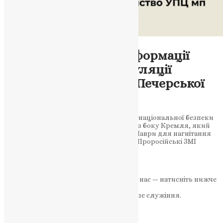
Відео
,
Новини
Центр протидії дезінформації
повідомив про маніпуляції
Кремля щодо Києво-Печерської
Лаври
Центр протидії дезінформації при Раді національної безпеки
та оборони повідомив про маніпуляції з боку Кремля, який
використовує тему Києво-Печерської Лаври для нагнітання
ситуації та збільшення своєї аудиторії. Проросійські ЗМІ
активно…
News
,
3 роки тому
1 хв
читати
Якщо маєте можливість, підтримайте нас — натисніть нижче
«Пожертва».
Ваша допомога зміцнює наше служіння.
ПОЖЕРТВА