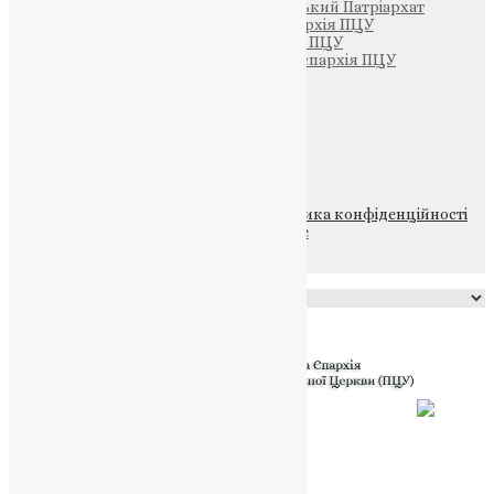
Вселенський Константинопольський Патріархат
Тернопільсько-Кременецька єпархія ПЦУ
Тернопільсько-Бучацька єпархія ПЦУ
Тернопільсько-Теребовлянська єпархія ПЦУ
Щедрик – Церковна Лавка
ПОЖЕРТВА
НАШ ТЕЛЕГРАМ
© 2015-2026 Всі права захищені.
Політика конфіденційності
файлів та Cookie
Powered by
Translate