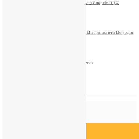
Тернопільсько-Теребовлянська Єпархія ПЦУ
СОБОР РІЗДВА ХРИСТОВОГО
Розклад Богослужінь
Тернопільська Матір Божа
Святині
МИТРОПОЛИТ МЕФОДІЙ
Фонд Пам’яті Блаженнішого Митрополита Мефодія
Історія
ЦЕРКОВНИЙ КАЛЕНДАР
МОЛИТВА
Молитви
ОНЛАЙН ПОСЛУГИ
Записки за здоров’я та за упокій
Запалити свічку
НОВИНИ
Позначка:
Центр
Головна
>
Центр