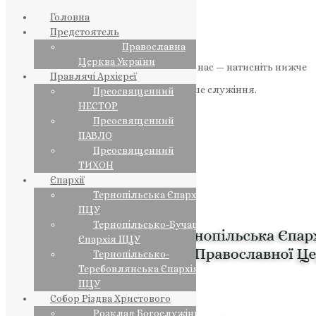
Головна
Предстоятель
Православна
Церква України
Якщо маєте можливість, підтримайте нас — натисніть нижче
Правлячі Архієреї
«Пожертва».
Ваша допомога зміцнює наше служіння.
Преосвященний
НЕСТОР
ПОЖЕРТВА
Преосвященний
ПАВЛО
НАШ ТЕЛЕГРАМ
Преосвященний
ТИХОН
Єпархії
Тернопільська Єпархія
ПЦУ
Тернопільсько-Бучацька
Єпархія ПЦУ
Тернопільсько-
Теребовлянська Єпархія
ПЦУ
Собор Різдва Христового
Розклад Богослужінь