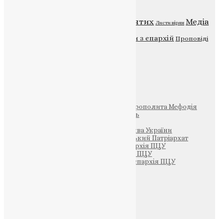
Відео
ENG - News
Житія святих
Медіа
Діти
Листи вірян
Новини
Молитва
Новини з єпархій
Проповіді
Фото
Свята
Інші
Фонд Пам’яті Блаженнішого Митрополита Мефодія
Парафія Святих Жон-Мироносиць
Патріархія ПЦУ (УАПЦ)
Офіційна сторінка – Помісна Церква України
Вселенський Константинопольський Патріархат
Тернопільсько-Кременецька єпархія ПЦУ
Тернопільсько-Бучацька єпархія ПЦУ
Тернопільсько-Теребовлянська єпархія ПЦУ
Щедрик – Церковна Лавка
ПОЖЕРТВА
НАШ ТЕЛЕГРАМ