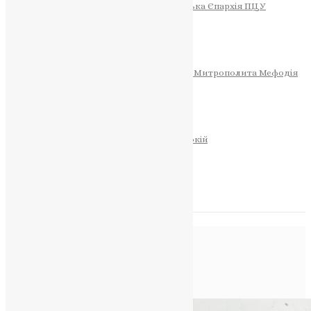
Тернопільсько-Теребовлянська Єпархія ПЦУ
СОБОР РІЗДВА ХРИСТОВОГО
Розклад Богослужінь
Тернопільська Матір Божа
Святині
МИТРОПОЛИТ МЕФОДІЙ
Фонд Пам’яті Блаженнішого Митрополита Мефодія
Історія
ЦЕРКОВНИЙ КАЛЕНДАР
МОЛИТВА
Молитви
ОНЛАЙН ПОСЛУГИ
Записки за здоров’я та за упокій
Запалити свічку
НОВИНИ
Позначка:
Criminal
responsibility
Головна
>
Criminal responsibility