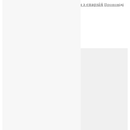
Новини
Молитва
Новини з єпархій
Проповіді
Фото
Свята
Архів
Архів
Соц.медіа
Контакти
E-mail:
info@uapc.te.ua
Веб-сайт:
https://uapc.te.ua
Головна
Контакти
Публічна оферта
Категорії