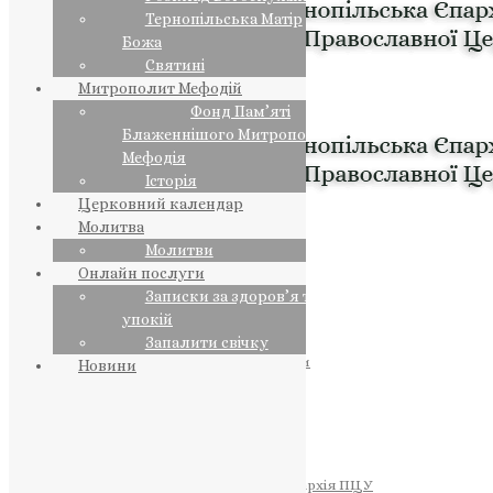
Тернопільська Матір
Божа
Святині
Митрополит Мефодій
Фонд Пам’яті
Блаженнішого Митрополита
Мефодія
Історія
Церковний календар
Молитва
Молитви
Онлайн послуги
Записки за здоров’я та за
упокій
Запалити свічку
ПРЕДСТОЯТЕЛЬ
Православна Церква України
Новини
ПРАВЛЯЧІ АРХІЄРЕЇ
Преосвященний НЕСТОР
Преосвященний ПАВЛО
Преосвященний ТИХОН
ЄПАРХІЇ
Тернопільська Єпархія ПЦУ
Тернопільсько-Бучацька Єпархія ПЦУ