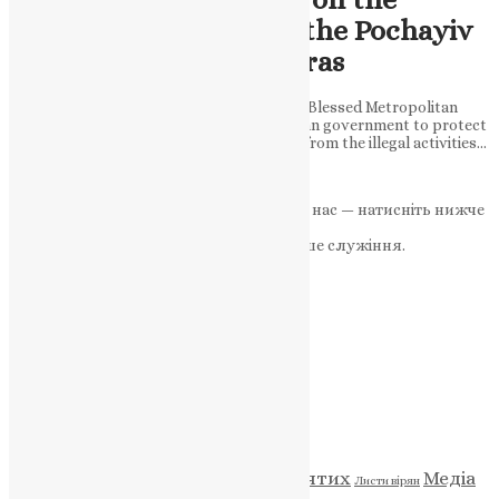
situation surrounding the Pochayiv
and Kyiv-Pechersk Lavras
The head of the Public Organization of the Blessed Metropolitan
Mefodiy Memory Fund calls on the Ukrainian government to protect
the national spiritual heritage and shrines from the illegal activities…
News
,
3 роки тому
3 хв
читати
Якщо маєте можливість, підтримайте нас — натисніть нижче
«Пожертва».
Ваша допомога зміцнює наше служіння.
ПОЖЕРТВА
НАШ ТЕЛЕГРАМ
Категорії
Відео
ENG - News
Житія святих
Медіа
Діти
Листи вірян