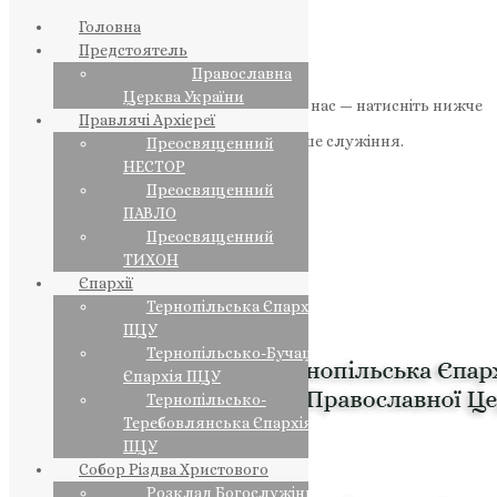
Головна
Предстоятель
Православна
Церква України
Якщо маєте можливість, підтримайте нас — натисніть нижче
Правлячі Архієреї
«Пожертва».
Ваша допомога зміцнює наше служіння.
Преосвященний
НЕСТОР
ПОЖЕРТВА
Преосвященний
ПАВЛО
НАШ ТЕЛЕГРАМ
Преосвященний
ТИХОН
Єпархії
Тернопільська Єпархія
ПЦУ
Тернопільсько-Бучацька
Єпархія ПЦУ
Тернопільсько-
Теребовлянська Єпархія
ПЦУ
Собор Різдва Христового
Розклад Богослужінь