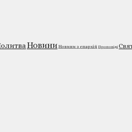
Новини
олитва
Свя
Новини з єпархій
Проповіді