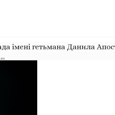
ада імені гетьмана Данила Апо
ола