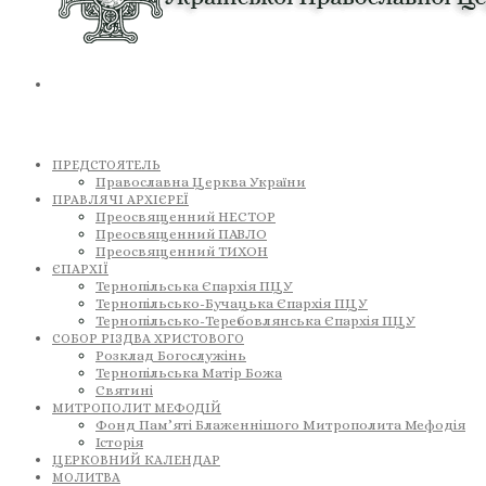
ПРЕДСТОЯТЕЛЬ
Православна Церква України
ПРАВЛЯЧІ АРХІЄРЕЇ
Преосвященний НЕСТОР
Преосвященний ПАВЛО
Преосвященний ТИХОН
ЄПАРХІЇ
Тернопільська Єпархія ПЦУ
Тернопільсько-Бучацька Єпархія ПЦУ
Тернопільсько-Теребовлянська Єпархія ПЦУ
СОБОР РІЗДВА ХРИСТОВОГО
Розклад Богослужінь
Тернопільська Матір Божа
Святині
МИТРОПОЛИТ МЕФОДІЙ
Фонд Пам’яті Блаженнішого Митрополита Мефодія
Історія
ЦЕРКОВНИЙ КАЛЕНДАР
МОЛИТВА