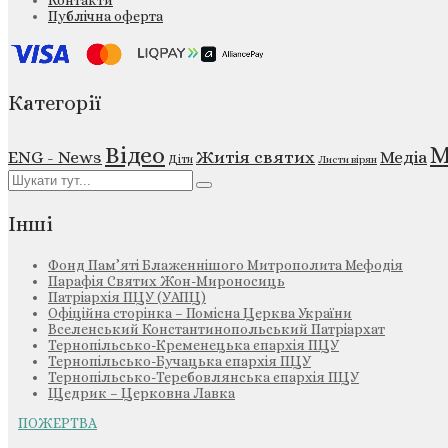
Контакти
Публічна оферта
Категорії
М
Відео
ENG - News
Житія святих
Медіа
Діти
Листи вірян
Інші
Фонд Пам’яті Блаженнішого Митрополита Мефодія
Парафія Святих Жон-Мироносиць
Патріархія ПЦУ (УАПЦ)
Офіційна сторінка – Помісна Церква України
Вселенський Константинопольський Патріархат
Тернопільсько-Кременецька єпархія ПЦУ
Тернопільсько-Бучацька єпархія ПЦУ
Тернопільсько-Теребовлянська єпархія ПЦУ
Щедрик – Церковна Лавка
ПОЖЕРТВА