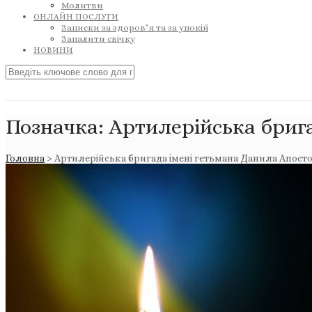
Молитви
ОНЛАЙН ПОСЛУГИ
Записки за здоров’я та за упокій
Запалити свічку
НОВИНИ
Позначка:
Артилерійська бриг
Головна
>
Артилерійська бригада імені гетьмана Данила Апост