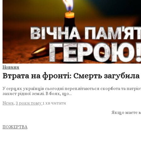
Новини
Втрата на фронті: Смерть загубила
У серцях українців сьогодні переплітаються скорбота та патріо
захист рідної землі. В боях, що…
News
,
3 роки тому
1 хв
читати
Якщо маєте м
ПОЖЕРТВА