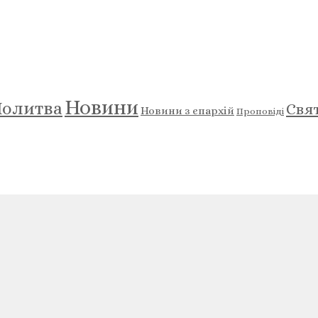
Новини
олитва
Свя
Новини з єпархій
Проповіді