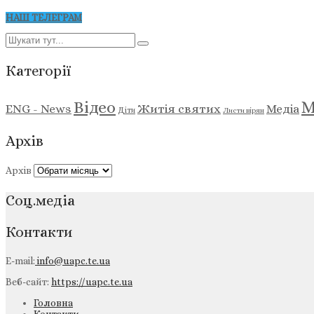
НАШ ТЕЛЕГРАМ
Категорії
М
Відео
ENG - News
Житія святих
Медіа
Діти
Листи вірян
Архів
Архів
Соц.медіа
Контакти
E-mail:
info@uapc.te.ua
Веб-сайт:
https://uapc.te.ua
Головна