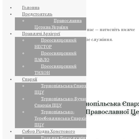
Головна
Предстоятель
Православна
Церква України
Якщо маєте можливість, підтримайте нас — натисніть нижче
Правлячі Архієреї
«Пожертва».
Ваша допомога зміцнює наше служіння.
Преосвященний
НЕСТОР
ПОЖЕРТВА
Преосвященний
ПАВЛО
НАШ ТЕЛЕГРАМ
Преосвященний
ТИХОН
Єпархії
Тернопільська Єпархія
ПЦУ
Тернопільсько-Бучацька
Єпархія ПЦУ
Тернопільсько-
Теребовлянська Єпархія
ПЦУ
Собор Різдва Христового
Розклад Богослужінь