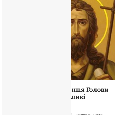
Молитва
,
Фото
Перше і Друге Знайдення Голови
Іоана Предтечі: Дві великі
святкові події
Стаття розповідає про дві важливі події – перше та друге