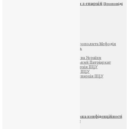
Новини
Молитва
Новини з єпархій
Проповіді
Фото
Свята
Інші
Фонд Пам’яті Блаженнішого Митрополита Мефодія
Парафія Святих Жон-Мироносиць
Патріархія ПЦУ (УАПЦ)
Офіційна сторінка – Помісна Церква України
Вселенський Константинопольський Патріархат
Тернопільсько-Кременецька єпархія ПЦУ
Тернопільсько-Бучацька єпархія ПЦУ
Тернопільсько-Теребовлянська єпархія ПЦУ
Щедрик – Церковна Лавка
ПОЖЕРТВА
НАШ ТЕЛЕГРАМ
© 2015-2026 Всі права захищені.
Політика конфіденційності
файлів та Cookie