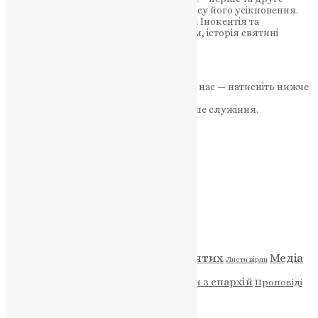
знайдення голови Іоана Предтечі від часу його усікновення.
Починаючи з благочестивого вельможі Інокентія та
закінчуючи архімандритом Маркеллом, історія святині
пов’язана…
News
,
2 роки тому
2 хв
читати
Якщо маєте можливість, підтримайте нас — натисніть нижче
«Пожертва».
Ваша допомога зміцнює наше служіння.
ПОЖЕРТВА
НАШ ТЕЛЕГРАМ
Категорії
Відео
ENG - News
Житія святих
Медіа
Діти
Листи вірян
Новини
Молитва
Новини з єпархій
Проповіді
Фото
Свята