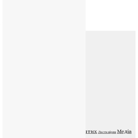
Архів
Архів
Соц.медіа
Контакти
E-mail:
info@uapc.te.ua
Веб-сайт:
https://uapc.te.ua
Головна
Контакти
Публічна оферта
Категорії
Відео
ENG - News
Житія святих
Медіа
Діти
Листи вірян