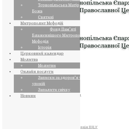
Тернопільська Матір
Божа
Святині
Митрополит Мефодій
Фонд Пам’яті
Блаженнішого Митрополита
Мефодія
Історія
Церковний календар
Молитва
Молитви
Онлайн послуги
Записки за здоров’я та за
упокій
Запалити свічку
ПРЕДСТОЯТЕЛЬ
Православна Церква України
Новини
ПРАВЛЯЧІ АРХІЄРЕЇ
Преосвященний НЕСТОР
Преосвященний ПАВЛО
Преосвященний ТИХОН
ЄПАРХІЇ
Тернопільська Єпархія ПЦУ
Тернопільсько-Бучацька Єпархія ПЦУ