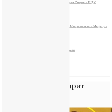
Тернопільсько-Теребовлянська Єпархія ПЦУ
СОБОР РІЗДВА ХРИСТОВОГО
Розклад Богослужінь
Тернопільська Матір Божа
Святині
МИТРОПОЛИТ МЕФОДІЙ
Фонд Пам’яті Блаженнішого Митрополита Мефодія
Історія
ЦЕРКОВНИЙ КАЛЕНДАР
МОЛИТВА
Молитви
ОНЛАЙН ПОСЛУГИ
Записки за здоров’я та за упокій
Запалити свічку
НОВИНИ
Позначка:
архімандрит
Маркелл
Головна
>
архімандрит Маркелл