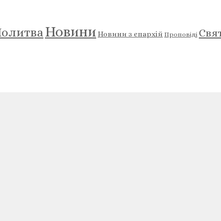
Новини
олитва
Свя
Новини з єпархій
Проповіді