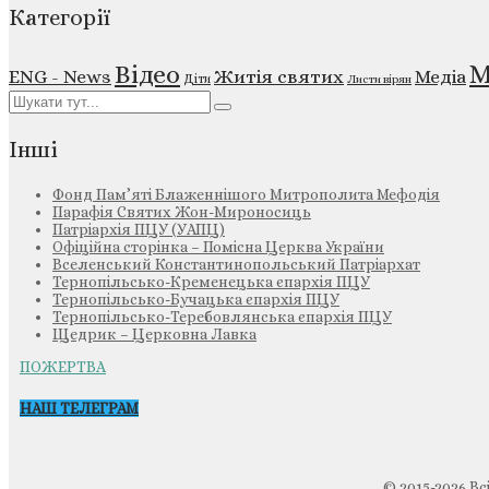
Категорії
М
Відео
ENG - News
Житія святих
Медіа
Діти
Листи вірян
Інші
Фонд Пам’яті Блаженнішого Митрополита Мефодія
Парафія Святих Жон-Мироносиць
Патріархія ПЦУ (УАПЦ)
Офіційна сторінка – Помісна Церква України
Вселенський Константинопольський Патріархат
Тернопільсько-Кременецька єпархія ПЦУ
Тернопільсько-Бучацька єпархія ПЦУ
Тернопільсько-Теребовлянська єпархія ПЦУ
Щедрик – Церковна Лавка
ПОЖЕРТВА
НАШ ТЕЛЕГРАМ
© 2015-2026 Вс