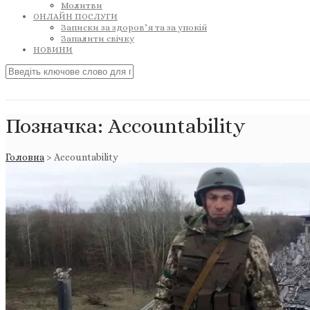
Молитви
ОНЛАЙН ПОСЛУГИ
Записки за здоров’я та за упокій
Запалити свічку
НОВИНИ
Позначка:
Accountability
Головна
>
Accountability