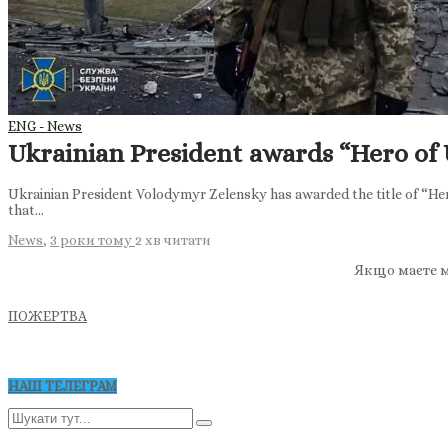
ENG - News
Ukrainian President awards “Hero of U
Ukrainian President Volodymyr Zelensky has awarded the title of “Hero
that…
News
,
3 роки тому
2 хв
читати
Якщо маєте м
ПОЖЕРТВА
НАШ ТЕЛЕГРАМ