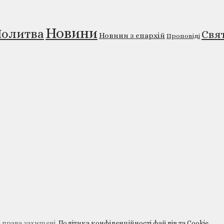
Новини
олитва
Свя
Новини з єпархій
Проповіді
і права захищені.
Політика конфіденційності файлів та Cookie