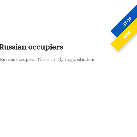
STOP
WAR
 Russian occupiers
ssian occupiers. This is a truly tragic situation