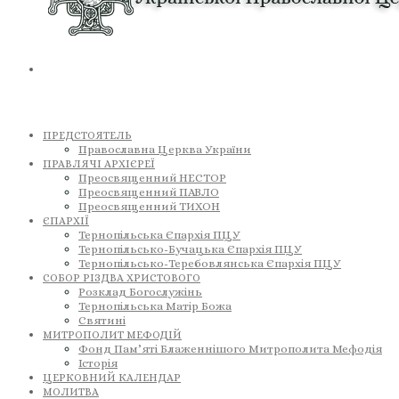
ПРЕДСТОЯТЕЛЬ
Православна Церква України
ПРАВЛЯЧІ АРХІЄРЕЇ
Преосвященний НЕСТОР
Преосвященний ПАВЛО
Преосвященний ТИХОН
ЄПАРХІЇ
Тернопільська Єпархія ПЦУ
Тернопільсько-Бучацька Єпархія ПЦУ
Тернопільсько-Теребовлянська Єпархія ПЦУ
СОБОР РІЗДВА ХРИСТОВОГО
Розклад Богослужінь
Тернопільська Матір Божа
Святині
МИТРОПОЛИТ МЕФОДІЙ
Фонд Пам’яті Блаженнішого Митрополита Мефодія
Історія
ЦЕРКОВНИЙ КАЛЕНДАР
МОЛИТВА