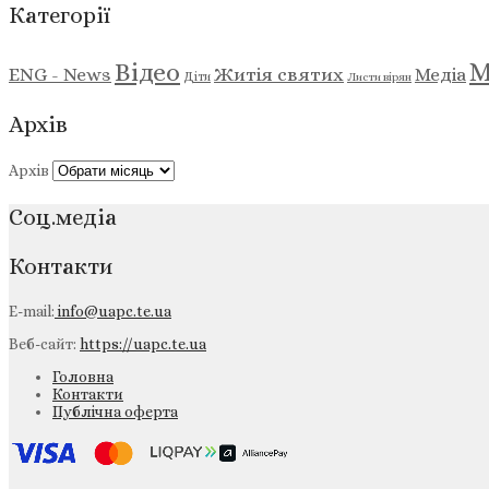
Категорії
М
Відео
ENG - News
Житія святих
Медіа
Діти
Листи вірян
Архів
Архів
Соц.медіа
Контакти
E-mail:
info@uapc.te.ua
Веб-сайт:
https://uapc.te.ua
Головна
Контакти
Публічна оферта