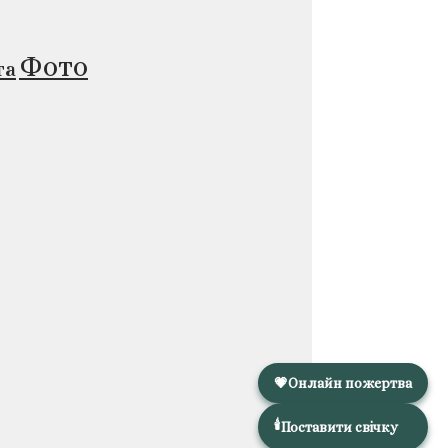
Фото
та
💗
Онлайн пожертва
🕯️
Поставити свічку