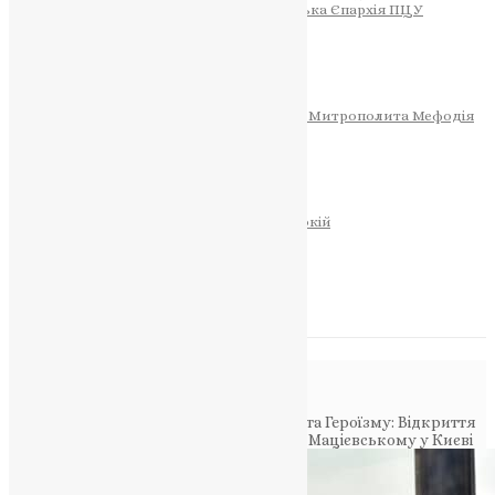
Тернопільсько-Теребовлянська Єпархія ПЦУ
СОБОР РІЗДВА ХРИСТОВОГО
Розклад Богослужінь
Тернопільська Матір Божа
Святині
МИТРОПОЛИТ МЕФОДІЙ
Фонд Пам’яті Блаженнішого Митрополита Мефодія
Історія
ЦЕРКОВНИЙ КАЛЕНДАР
МОЛИТВА
Молитви
ОНЛАЙН ПОСЛУГИ
Записки за здоров’я та за упокій
Запалити свічку
НОВИНИ
Повідомлення в блозі
Головна
>
Новини
>
Символ Відданості та Героїзму: Відкриття
неймовірного пам’ятника Олександру Мацієвському у Києві