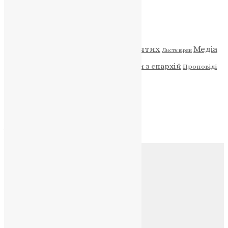
Категорії
Відео
ENG - News
Житія святих
Медіа
Діти
Листи вірян
Новини
Молитва
Новини з єпархій
Проповіді
Фото
Свята
Архів
Архів
Соц.медіа
Контакти
E-mail:
info@uapc.te.ua
Веб-сайт:
https://uapc.te.ua
Головна