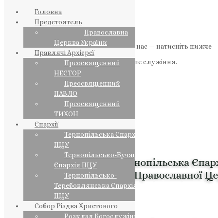
Головна
Предстоятель
Православна
Церква України
Якщо маєте можливість, підтримайте нас — натисніть нижче
Правлячі Архієреї
«Пожертва».
Ваша допомога зміцнює наше служіння.
Преосвященний
НЕСТОР
ПОЖЕРТВА
Преосвященний
ПАВЛО
НАШ ТЕЛЕГРАМ
Преосвященний
ТИХОН
Єпархії
Тернопільська Єпархія
ПЦУ
Тернопільсько-Бучацька
Єпархія ПЦУ
Тернопільсько-
Теребовлянська Єпархія
ПЦУ
Собор Різдва Христового
Розклад Богослужінь