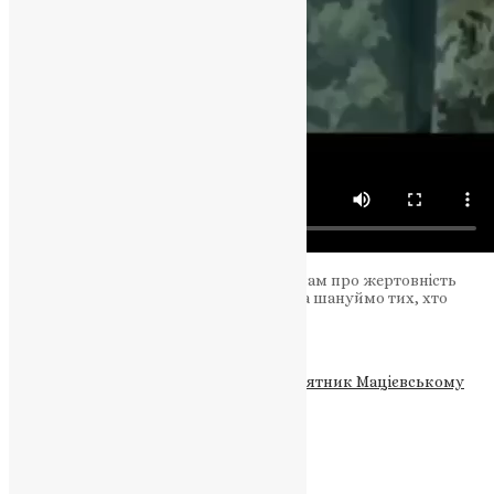
Нехай цей пам’ятник завжди нагадує нам про жертовність
наших справжніх героїв. Пам’ятаймо та шануймо тих, хто
помер за славу України!
Героям Слава – Саша!
Теги
#Жертовність
#незламність
#пам'ятник Мацієвському
#слава України
Схожі записи
Новини
,
Фото