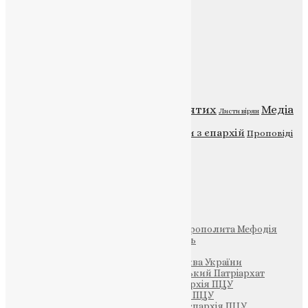
Контакти
Публічна оферта
Категорії
Відео
ENG - News
Житія святих
Медіа
Діти
Листи вірян
Новини
Молитва
Новини з єпархій
Проповіді
Фото
Свята
Інші
Фонд Пам’яті Блаженнішого Митрополита Мефодія
Парафія Святих Жон-Мироносиць
Патріархія ПЦУ (УАПЦ)
Офіційна сторінка – Помісна Церква України
Вселенський Константинопольський Патріархат
Тернопільсько-Кременецька єпархія ПЦУ
Тернопільсько-Бучацька єпархія ПЦУ
Тернопільсько-Теребовлянська єпархія ПЦУ