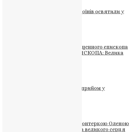
Молитва і турбота: паски для воїнів освятили у
столиці
News
,
4 місяці тому
1 хв
читати
Новини
Урочисте Возведення Преосвященного єпископа
Павла Кравчука в сан АРХІЄПИСКОПА: Велика
Подія для Української Церкви
News
,
3 роки тому
1 хв
читати
Новини
,
Фото
Митрополит Епіфаній відвідав прийом у
Посольстві США
News
,
2 роки тому
1 хв
читати
Новини
,
Фото
Збаражчина прощається з волонтеркою Оленою
Шевчук: пішла з життя людина великого серця