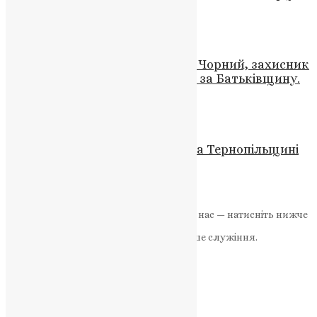
News
,
9 місяців тому
2 хв
читати
Новини
Пам’ять про героя: Володимир Чорний, захисник
з Кременеччини, віддав життя за Батьківщину.
News
,
3 роки тому
2 хв
читати
Новини
,
Фото
Молоде життя забрала війна: на Тернопільщині
зустріли тіло загиблого воїна
UAPC
,
4 роки тому
1 хв
читати
Якщо маєте можливість, підтримайте нас — натисніть нижче
«Пожертва».
Ваша допомога зміцнює наше служіння.
ПОЖЕРТВА
НАШ ТЕЛЕГРАМ