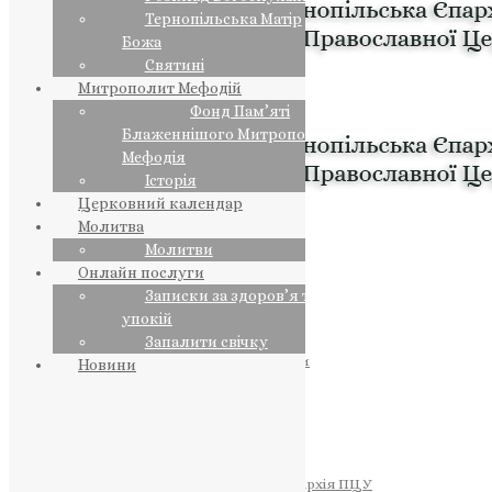
Тернопільська Матір
Божа
Святині
Митрополит Мефодій
Фонд Пам’яті
Блаженнішого Митрополита
Мефодія
Історія
Церковний календар
Молитва
Молитви
Онлайн послуги
Записки за здоров’я та за
упокій
Запалити свічку
ПРЕДСТОЯТЕЛЬ
Православна Церква України
Новини
ПРАВЛЯЧІ АРХІЄРЕЇ
Преосвященний НЕСТОР
Преосвященний ПАВЛО
Преосвященний ТИХОН
ЄПАРХІЇ
Тернопільська Єпархія ПЦУ
Тернопільсько-Бучацька Єпархія ПЦУ