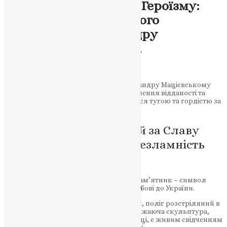
Символ Відданості та Героїзму:
Відкриття неймовірного
пам’ятника Олександру
Мацієвському у Києві
News
,
3 роки тому
1 хв
читати
Урочисте відкриття пам’ятника Олександру Мацієвському
вразило серця та залишило живе свідчення відданості та
героїзму. Мати загиблого героя ділиться тугою та гордістю за
сина, який віддав усе за Україну.
Герой України, полеглий за Славу
України: відданість та незламність
захисника
Вчора в Києві відкрили неймовірний пам’ятник – символ
відданості, героїзму та невгамовної любові до України.
Олександр Мацієвський, Герой України, поліг розстріляний в
притул за славу нашої країни. Його вражаюча скульптура,
яка стоїть на території Київської фортеці, є живим свідченням