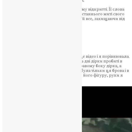
беззаперечної відданості та незламності.
Мати героя була присутня на урочистому відкритті. Її слова
наповнені гордістю та тугою – син, до останнього миті свого
життя, любив свою країну та віддавав їй все, захищаючи від
російських окупантів.
НАШ ТЕЛЕГРАМ
“Я знайшла в собі сили й подивилася це відео і я порівнювала.
Коли я була на упізнанні тіла, то з плеча дві дірки пробиті в
серце, з другого плеча пробиті дві, у правому боку дірка, а
голова була провалена. Лиця не було, була тільки ця брова і в
нього навіть наклейка там. Його груди, його фігуру, руки я
впізнала”, – сказала мати героя.