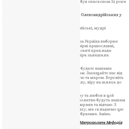
перемогли ворогів. Святитель Кирило був єпископом 32 роки
і помер в 444 році.
Молитва до святих Кирила та Афанасія Олександрійських у
час війни:
О, святі Кириле та Афанасію Олександрійські, мудрі
захисники віри та стражі праведності!
В цей важкий час війни, коли наша рідна Україна виборює
право на свободу та незалежність, ми, вірні православні,
звертаємось до вас з благаннями. Ваші святі приклади
християнської мужності та відданості віри залишили
духовний слід в історії Церкви.
Молимо вас, святі Кириле та Афанасію, будьте нашими
посередниками перед Престолом Божим. Захищайте нас від
небезпек, наповнюйте наші серця надією та миром. Бережіть
наших захисників та направляйте їх силу, віру на шляхи до
справедливої перемоги.
Святі отці, допоможіть нам зберегти віру та любов в цей
важкий час болю та втрат. Нехай ваші молитви будуть нашим
пристановищем і світлом у моменти темряви та відчаю. З
надією на вашу благословенну підтримку, ми складаємо цю
молитву перед вашими священними образами. Амінь.
Джерело – Фонд пам’яті Блаженнішого Митрополита Мефодія