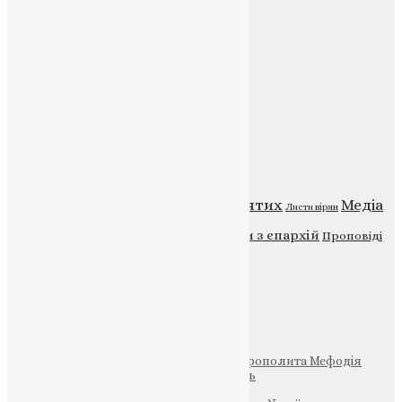
Веб-сайт:
https://uapc.te.ua
Головна
Контакти
Публічна оферта
Категорії
Відео
ENG - News
Житія святих
Медіа
Діти
Листи вірян
Новини
Молитва
Новини з єпархій
Проповіді
Фото
Свята
Інші
Фонд Пам’яті Блаженнішого Митрополита Мефодія
Парафія Святих Жон-Мироносиць
Патріархія ПЦУ (УАПЦ)