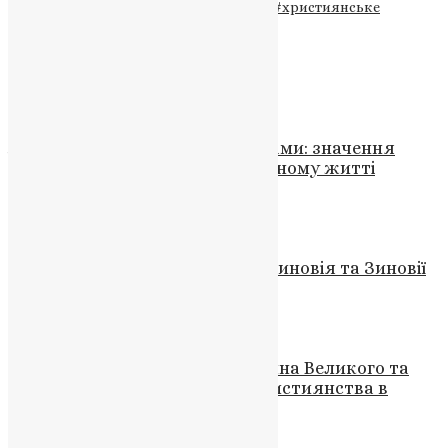
Теги
#мужність
#православна церква
#християнське
сповідання
Схожі записи
Молитва
Життя та спадщина святої Піами: значення
самотності та молитви в духовному житті
News
,
3 роки тому
2 хв
читати
Молитва
30 жовтня – свято мучеників Зиновія та Зиновії
News
,
3 роки тому
2 хв
читати
Молитва
,
Новини
,
Фото
Вшанування пам’яті Костянтина Великого та
святої Олени: відродження християнства в
Римській імперії