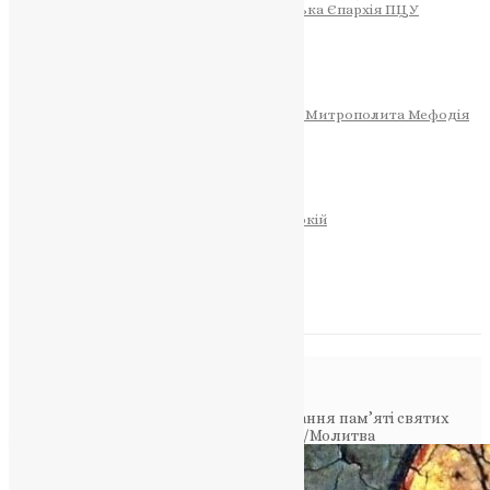
Тернопільсько-Теребовлянська Єпархія ПЦУ
СОБОР РІЗДВА ХРИСТОВОГО
Розклад Богослужінь
Тернопільська Матір Божа
Святині
МИТРОПОЛИТ МЕФОДІЙ
Фонд Пам’яті Блаженнішого Митрополита Мефодія
Історія
ЦЕРКОВНИЙ КАЛЕНДАР
МОЛИТВА
Молитви
ОНЛАЙН ПОСЛУГИ
Записки за здоров’я та за упокій
Запалити свічку
НОВИНИ
Повідомлення в блозі
Головна
>
Молитва
>
Святкове вшанування пам’яті святих
Афанасія та Кирила Олександрійських/Молитва