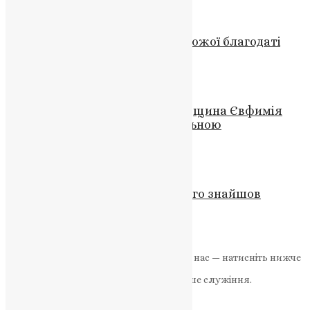
News
,
2 роки тому
3 хв
читати
Молитва
,
Фото
Чудо виноградної лози і сила Божої благодаті
News
,
2 місяці тому
3 хв
читати
Молитва
,
Новини
,
Фото
Молитва і смирення: чому спадщина Євфимія
Великого залишається актуальною
News
,
2 роки тому
2 хв
читати
Молитва
,
Новини
,
Фото
Святий Матфій — апостол, якого знайшов
Господь
News
,
12 місяців тому
2 хв
читати
Якщо маєте можливість, підтримайте нас — натисніть нижче
«Пожертва».
Ваша допомога зміцнює наше служіння.
ПОЖЕРТВА