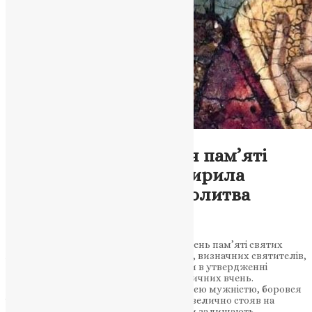
Молитва
Святкове вшанування пам’яті
святих Афанасія та Кирила
Олександрійських/Молитва
News
,
3 роки тому
3 хв
читати
Православна Церква святкує 18 січня день пам’яті святих
Афанасія та Кирила Олександрійських, визначних святителів,
які відзначилися своєю вірою, трудами в утвердженні
Православної віри та захистом від єретичних вчень.
Святитель Афанасій, вирізняючись своєю мужністю, боровся
із аріанами, тоді як святитель Кирило велично стояв на
захисті Церкви від несторіан. Їхні труди залишають