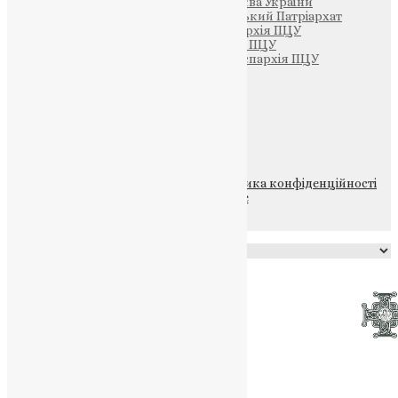
Офіційна сторінка – Помісна Церква України
Вселенський Константинопольський Патріархат
Тернопільсько-Кременецька єпархія ПЦУ
Тернопільсько-Бучацька єпархія ПЦУ
Тернопільсько-Теребовлянська єпархія ПЦУ
Щедрик – Церковна Лавка
ПОЖЕРТВА
НАШ ТЕЛЕГРАМ
© 2015-2026 Всі права захищені.
Політика конфіденційності
файлів та Cookie
Powered by
Translate