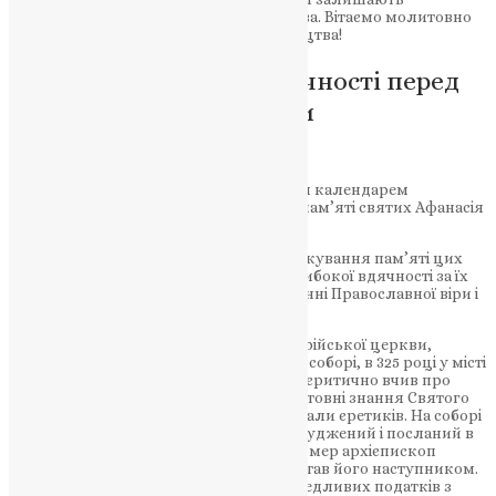
невмирущий слід у історії християнства. Вітаємо молитовно
кожного, хто відзначає день тезоімеництва!
Об’єднання віри та вдячності перед
великими святителями
Православної Церкви
18 січня за новоюліанським церковним календарем
Православна Церква відзначає – день пам’яті святих Афанасія
та Кирила Олександрійських.
Свята Церква встановила спільне святкування пам’яті цих
двох визначних святителей на знак глибокої вдячності за їх
багаторічні невтомні труди в утвердженні Православної віри і
ревний захист від єретичних вчень.
Ще будучи юним дияконом Олександрійської церкви,
святий Афанасій на 1-му вселенському соборі, в 325 році у місті
Нікеї викривав безбожного Арія, який єритично вчив про
Сина Божого. Його світлий розум, ґрунтовні знання Святого
Письма, чарівна сила його слова дивували єретиків. На соборі
вчення Арія було спростовано. Арій засуджений і посланий в
ув’язнення. Незабаром після собору помер архієпископ
Олександрійський, і святий Афанасій став його наступником.
Його звинуватили у стягненні несправедливих податків з