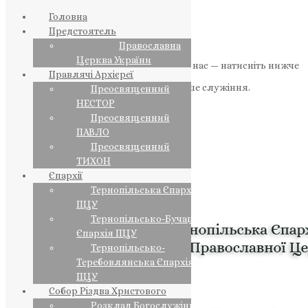
Головна
Предстоятель
Православна
Церква України
Якщо маєте можливість, підтримайте нас — натисніть нижче
Правлячі Архієреї
«Пожертва».
Ваша допомога зміцнює наше служіння.
Преосвященний
НЕСТОР
ПОЖЕРТВА
Преосвященний
ПАВЛО
НАШ ТЕЛЕГРАМ
Преосвященний
ТИХОН
Єпархії
Тернопільська Єпархія
ПЦУ
Тернопільсько-Бучацька
Єпархія ПЦУ
Тернопільсько-
Теребовлянська Єпархія
ПЦУ
Собор Різдва Христового
Розклад Богослужінь