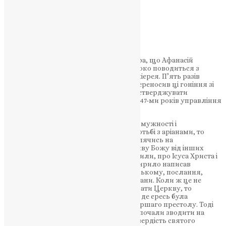
церков.
НАШ ТЕЛЕГРАМ
Недоброзичливці запевнили імператора, що Афанасій
допомагає ворогам його, що він жорстоко поводиться з
духовенством і навіть побив одного архієрея. П’ять разів
виганяли його з Олександрії, але він переносив ці гоніння зі
смиренням, продовжуючи в вигнанні стверджувати
православ’я. Він помер в 373 році після 47-ми років управління
паствою.
Якщо святий Афанасій виявив стільки мужності і
християнського сповідання віри в боротьбі з аріанами, то
святий Кирило так само ревно, не дивлячись на
переслідування ворогів, захищав Церкву Божу від інших
єретиків – несторіан, які помилково вчили, про Ісуса Христа і
про Пресвяту Діву Марію. Святитель Кирило написав
Несторію, патріарху Константинопольському, послання,
яким хотів вивести його з єретичної омани. Коли ж це не
подіяло, і єресь продовжувала хвилювати Церкву, то
скликаний був 3-й вселенський собор, де єресь була
засуджена, і Несторій усунутий з патріаршаго престолу. Тоді
єретики повстали на святого Кирила і почали зводити на
нього різні наклепи. Але невинність і твердість святого