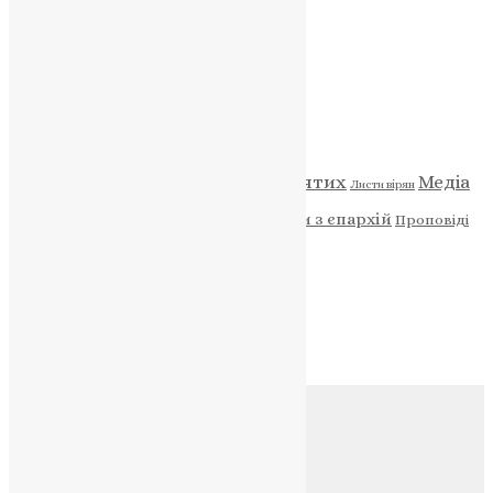
НАШ ТЕЛЕГРАМ
Категорії
Відео
ENG - News
Житія святих
Медіа
Діти
Листи вірян
Новини
Молитва
Новини з єпархій
Проповіді
Фото
Свята
Архів
Архів
Соц.медіа
Контакти
E-mail:
info@uapc.te.ua