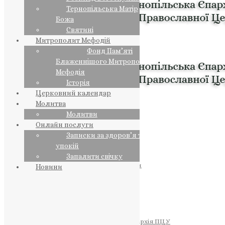
Тернопільська Матір
Божа
Святині
Митрополит Мефодій
Фонд Пам’яті
Блаженнішого Митрополита
Мефодія
Історія
Церковний календар
Молитва
Молитви
Онлайн послуги
Записки за здоров’я та за
упокій
Запалити свічку
ПРЕДСТОЯТЕЛЬ
Православна Церква України
Новини
ПРАВЛЯЧІ АРХІЄРЕЇ
Преосвященний НЕСТОР
Преосвященний ПАВЛО
Преосвященний ТИХОН
ЄПАРХІЇ
Тернопільська Єпархія ПЦУ
Тернопільсько-Бучацька Єпархія ПЦУ