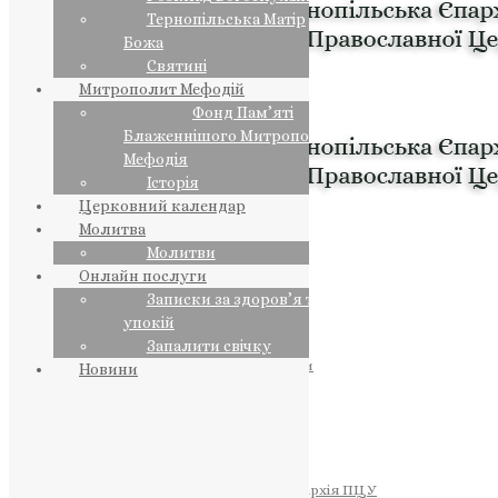
Тернопільська Матір
Божа
Святині
Митрополит Мефодій
Фонд Пам’яті
Блаженнішого Митрополита
Мефодія
Історія
Церковний календар
Молитва
Молитви
Онлайн послуги
Записки за здоров’я та за
упокій
Запалити свічку
ПРЕДСТОЯТЕЛЬ
Православна Церква України
Новини
ПРАВЛЯЧІ АРХІЄРЕЇ
Преосвященний НЕСТОР
Преосвященний ПАВЛО
Преосвященний ТИХОН
ЄПАРХІЇ
Тернопільська Єпархія ПЦУ
Тернопільсько-Бучацька Єпархія ПЦУ