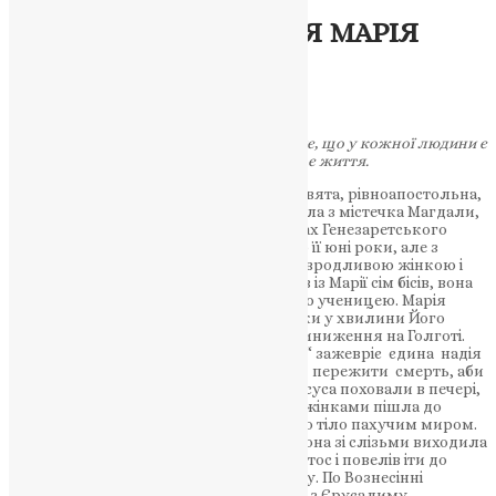
Житія святих
СВЯТА МИРОНОСИЦЯ МАРІЯ
МАГДАЛИНА
UAPC
,
7 років тому
4 хв
читати
Приклад святої Марії Магдалини показує, що у кожної людини є
можливість змінити своє життя.
Марія Магдалина, Марія Маґдалина – свята, рівноапостольна,
мироносиця. Марія Магдалина походила з містечка Магдали,
що колись було розташоване на берегах Генезаретського
озера. В Євангелії нічого не сказано про її юні роки, але з
передання довідуємося, що була вона вродливою жінкою і
жила грішно. Після того, як Ісус вигнав із Марії сім бісів, вона
змінила своє життя – стала Його вірною ученицею. Марія
Магдалина була вірна Христові не тільки у хвилини Його
слави, але й у момент найбільшого приниження на Голготі.
«Любов народжується, коли „раптом“ зажевріє єдина надія
життя – воскреслий із мертвих. Треба пережити смерть, аби
дотягтися до любові». Після того, як Ісуса поховали в печері,
недільного дня Марія разом з іншими жінками пішла до
гробу Спасителя, щоби намастити Його тіло пахучим миром.
Коли, не знайшовши тіла Спасителя, вона зі слізьми виходила
з гробниці, їй явився Воскреслий Христос і повелів іти до
апостолів і провістити їм радісну звістку. По Вознесінні
Христовім, коли апостоли розійшлися з Єрусалиму