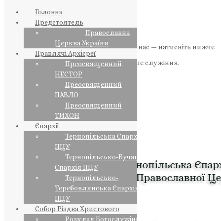
Головна
Предстоятель
Православна
Церква України
Якщо маєте можливість, підтримайте нас — натисніть нижче
Правлячі Архієреї
«Пожертва».
Ваша допомога зміцнює наше служіння.
Преосвященний
НЕСТОР
ПОЖЕРТВА
Преосвященний
ПАВЛО
НАШ ТЕЛЕГРАМ
Преосвященний
ТИХОН
Єпархії
Тернопільська Єпархія
ПЦУ
Тернопільсько-Бучацька
Єпархія ПЦУ
Тернопільсько-
Теребовлянська Єпархія
ПЦУ
Собор Різдва Христового
Розклад Богослужінь