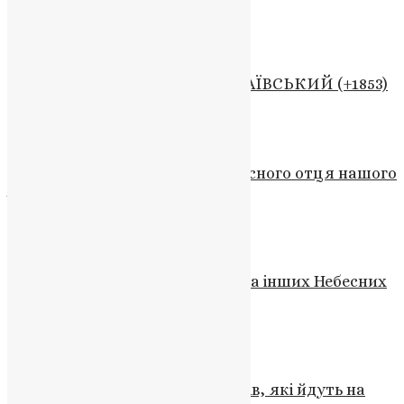
Схожі записи
Житія святих
ПРЕПОДОБНИЙ ФЕОФІЛ КИТАЇВСЬКИЙ (+1853)
UAPC
,
7 років тому
4 хв
читати
Житія святих
Пам’ять преподобного і богоносного отця нашого
АНТОНІЯ ВЕЛИКОГО
UAPC
,
6 років тому
14 хв
читати
Житія святих
,
Свята
Собор Архистратига Михаїла та інших Небесних
Сил безтілесних
UAPC
,
9 років тому
2 хв
читати
Житія святих
Молитва за православних воїнів, які йдуть на