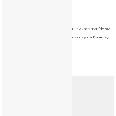
Категорії
Відео
ENG - News
Житія святих
Медіа
Діти
Листи вірян
Новини
Молитва
Новини з єпархій
Проповіді
Фото
Свята
Архів
Архів
Соц.медіа
Контакти
E-mail:
info@uapc.te.ua
Веб-сайт:
https://uapc.te.ua