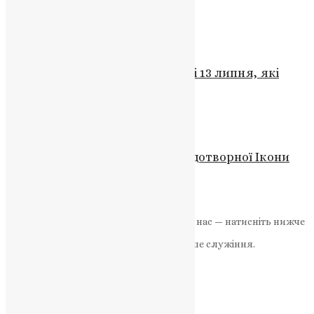
битву
UAPC
,
6 років тому
1 хв
читати
Житія святих
,
Молитва
,
Свята
,
Фото
Чотири форми витримки: святі 13 липня, які
говорять до нашого часу
UAPC
,
3 тижні тому
2 хв
читати
Житія святих
Молитва До Тернопільської Чудотворної Ікони
Божої Матері
UAPC
,
6 років тому
2 хв
читати
Якщо маєте можливість, підтримайте нас — натисніть нижче
«Пожертва».
Ваша допомога зміцнює наше служіння.
ПОЖЕРТВА
НАШ ТЕЛЕГРАМ