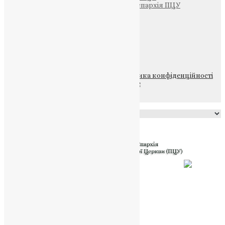
Тернопільсько-Теребовлянська єпархія ПЦУ
Щедрик – Церковна Лавка
ПОЖЕРТВА
НАШ ТЕЛЕГРАМ
© 2015-2026 Всі права захищені.
Політика конфіденційності
файлів та Cookie
Powered by
Translate