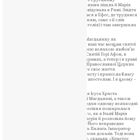
проповідувати в усі кінці світу, разом із ними пішла й Марія
Магдалина. За переданням, вона проповідувала в Римі. Звідти
вже літня Марія Магдалина переселилася в Ефес, де трудився
святий апостол Йоан, (згідно з переданням, саме з її слів
апостол написав 20-ту главу свого Євангелія) і там завершила
свою земну путь.
Православна Церква вшановує Марію Магдалину як
рівноапостольну святу мироносицю. В наш час мощам святої
жінки, яка перемогла земний страх своєю великою любов’ю
до Спасителя, можна поклонитися на Святій Горі Афон, в
Єрусалимі, в декількох європейських храмах, а тепер і в храмі
Святих Жон-Мироносиць с. Почапинці Православної Церкви
України Тернопільської Єпархії. Вона все своє життя
присвятила беззавітному служінню Христу і принесла благу
звістку тим, хто мав благовістити сам – апостолам. І в цьому –
її покликання.
Перша в світі проповідь про Воскресіння Ісуса Христа
належить саме святій мироносиці Марії Магдалині, а також
згідно із Переданням звичай дарувати один одному великодні
яйця в день світлого Христового Воскресіння поширилася
між християнами всього світу після того, як в Італії Марія
Магдалина прийшла до імператора Тиверія й розповіла йому
про життя, чудеса і вчення Христа, про Його неправедне
засудження іудеями, про малодушність Пилата. Імператор
засумнівався в чуді Воскресіння і попросив доказів. Тоді вона
взяла яйце, і, подаючи його імператору, сказала: «Христос