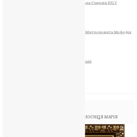
Тернопільсько-Теребовлянська Єпархія ПЦУ
СОБОР РІЗДВА ХРИСТОВОГО
Розклад Богослужінь
Тернопільська Матір Божа
Святині
МИТРОПОЛИТ МЕФОДІЙ
Фонд Пам’яті Блаженнішого Митрополита Мефодія
Історія
ЦЕРКОВНИЙ КАЛЕНДАР
МОЛИТВА
Молитви
ОНЛАЙН ПОСЛУГИ
Записки за здоров’я та за упокій
Запалити свічку
НОВИНИ
Повідомлення в блозі
Головна
>
Житія святих
>
СВЯТА МИРОНОСИЦЯ МАРІЯ
МАГДАЛИНА