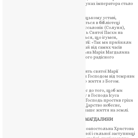
Воскрес». При цих словах біле яйце в руках імператора стало
яскраво-червоним.
В одному древньому рукописному грецькому уставі,
написаному на пергаменті, що зберігається в бібліотеці
монастиря святої Анастасії поблизу Фессалонік (Солуня),
поміщена молитва, що читається в день Святої Пасхи на
освячення яєць та сиру, в якій вказується, що ігумен,
роздаючи освячені яйця, говорить братії: «Так ми прийняли
від святих отців, які зберегли цей звичай від самих часів
апостольських, бо свята рівноапостольна Марія Магдалина
перша показала віруючим приклад цього радісного
жертвопринесення».
Православна Церква свято шанує пам’ять святої Марії
Магдалини – жінки, покликаної Самим Господом від темряви
до світла, від життя у гріху до істинного життя з Богом.
Приклад Марії Магдалини закликає нас до того, щоб ми
любили один одного. І тоді, маючи віру в Господа Ісуса
Христа, любов в серці, молимось, щоб Господь простив гріхи
наші і Господь простить, і подарує нам Царство небесне,
Царство вічне і не буде тоді даремним наше життя на землі.
МОЛИТВА ДО СВЯТОЇ МАРІЇ МАГДАЛИНИ
О, свята мироносице і всехвальна рівноапостольна Христова
ученице Маріє Магдалино! До тебе, вірної і сильної заступниці