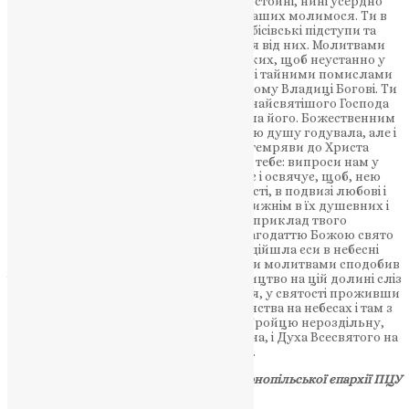
перед Богом за нас, ми, грішні і недостойні, нині усердно
прибігаємо і у сокрушенні сердець наших молимося. Ти в
своєму житті перетерпіла страшні бісівські підступи та
благодаттю Христовою визволилася від них. Молитвами
твоїми і нас визволи від сітей бісівських, щоб неустанно у
своєму житті ділом, словом, думкою і тайними помислами
серця вірно послужили єдиному святому Владиці Богові. Ти
більше всіх благ земних возлюбила найсвятішого Господа
Ісуса і через все своє життя наслідувала його. Божественним
навчанням і благодаттю не тільки свою душу годувала, але і
багатьох людей від язичницької темряви до Христа
приводила. Це убачивши, просимо тебе: випроси нам у
Христа Бога благодаті, що просвічує і освячує, щоб, нею
просвітлені, зростали у вірі і благочесті, в подвизі любові і
самовідреченні, щоб служили ми ближнім в їх душевних і
тілесних нуждах, пам’ятаючи приклад твого
чоловіколюбства. Ти, свята Маріє, благодаттю Божою свято
прожила життя на землі і мирно відійшла єси в небесні
обителі. Моли Христа Спаса, щоб твоїми молитвами сподобив
і нас неосудно звершити наше паломництво на цій долині сліз
в мирі, в покаянні скінчити наше життя, у святості проживши
на землі, сподобитися вічного блаженства на небесах і там з
тобою і з усіма святими вихваляти Тройцю нероздільну,
оспівувати єдине Божество, Отця, і Сина, і Духа Всесвятого на
віки віків. Амінь.
Прес-служба Тернопільської єпархії ПЦУ