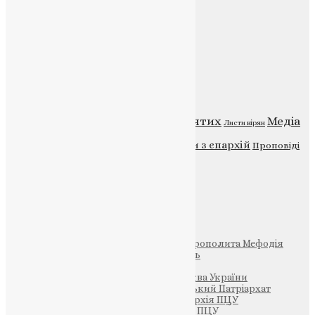
Головна
Контакти
Публічна оферта
Категорії
Відео
ENG - News
Житія святих
Медіа
Діти
Листи вірян
Новини
Молитва
Новини з єпархій
Проповіді
Фото
Свята
Інші
Фонд Пам’яті Блаженнішого Митрополита Мефодія
Парафія Святих Жон-Мироносиць
Патріархія ПЦУ (УАПЦ)
Офіційна сторінка – Помісна Церква України
Вселенський Константинопольський Патріархат
Тернопільсько-Кременецька єпархія ПЦУ
Тернопільсько-Бучацька єпархія ПЦУ