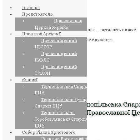
Головна
Предстоятель
Православна
Церква України
Якщо маєте можливість, підтримайте нас — натисніть нижче
Правлячі Архієреї
«Пожертва».
Ваша допомога зміцнює наше служіння.
Преосвященний
НЕСТОР
ПОЖЕРТВА
Преосвященний
ПАВЛО
НАШ ТЕЛЕГРАМ
Преосвященний
ТИХОН
Єпархії
Тернопільська Єпархія
ПЦУ
Тернопільсько-Бучацька
Єпархія ПЦУ
Тернопільсько-
Теребовлянська Єпархія
ПЦУ
Собор Різдва Христового
Розклад Богослужінь