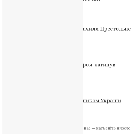
News
,
3 роки тому
4 хв
читати
Фото
У Кафедральному Соборі відзначили Престольне
свято
UAPC
,
11 років тому
1 хв
читати
Новини
Україна втратила ще одного героя: загинув
захисник Ярослав Сеник
News
,
3 роки тому
1 хв
читати
Новини
,
Фото
Хоростків прощається із захисником України
Іваном Кулькою
News
,
10 місяців тому
2 хв
читати
Якщо маєте можливість, підтримайте нас — натисніть нижче
«Пожертва».