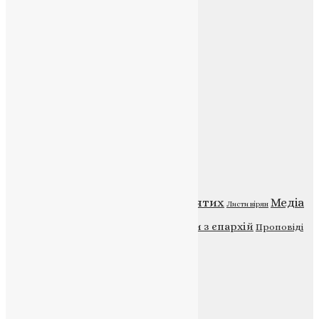
Контакти
E-mail:
info@uapc.te.ua
Веб-сайт:
https://uapc.te.ua
Головна
Контакти
Публічна оферта
Категорії
Відео
ENG - News
Житія святих
Медіа
Діти
Листи вірян
Новини
Молитва
Новини з єпархій
Проповіді
Фото
Свята
Інші