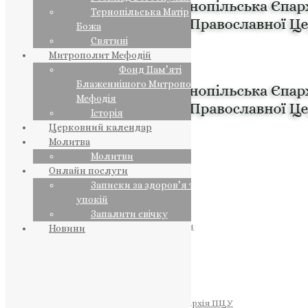
Тернопільська Матір
Божа
Святині
Митрополит Мефодій
Фонд Пам’яті
Блаженнішого Митрополита
Мефодія
Історія
Церковний календар
Молитва
Молитви
Онлайн послуги
Записки за здоров’я та за
упокій
Запалити свічку
ПРЕДСТОЯТЕЛЬ
Православна Церква України
Новини
ПРАВЛЯЧІ АРХІЄРЕЇ
Преосвященний НЕСТОР
Преосвященний ПАВЛО
Преосвященний ТИХОН
ЄПАРХІЇ
Тернопільська Єпархія ПЦУ
Тернопільсько-Бучацька Єпархія ПЦУ