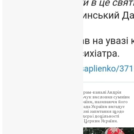
У відеозаписі, опублікованому на телеграм-каналі Андрія
Цаплієнка, митрополит Даниїл Ковальчук висловив сумніви
щодо існування конфлікту на сході України, називаючи його
вигадкою влади та заявляючи, що “влада України вигадує
війну”. Таке звернення викликає серйозні запитання щодо
поглядів та позиції цього духовного лідера і доцільності
взагалі його перебування в лоні Святої Церкви України.