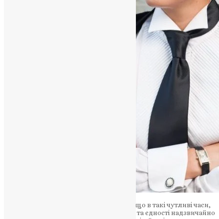
У своєму коментарі вона підкреслила, що в такі чутливі часи,
коли кожен крок до збереження миру та єдності надзвичайно