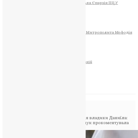
Тернопільсько-Теребовлянська Єпархія ПЦУ
СОБОР РІЗДВА ХРИСТОВОГО
Розклад Богослужінь
Тернопільська Матір Божа
Святині
МИТРОПОЛИТ МЕФОДІЙ
Фонд Пам’яті Блаженнішого Митрополита Мефодія
Історія
ЦЕРКОВНИЙ КАЛЕНДАР
МОЛИТВА
Молитви
ОНЛАЙН ПОСЛУГИ
Записки за здоров’я та за упокій
Запалити свічку
НОВИНИ
Повідомлення в блозі
Головна
>
Фото
>
Скандальне звернення владики Даниїла:
Обурення та засудження/Наталія Шевчук прокоментувала
зухвалу проповідь архієрея УПЦ (ПЦУ)