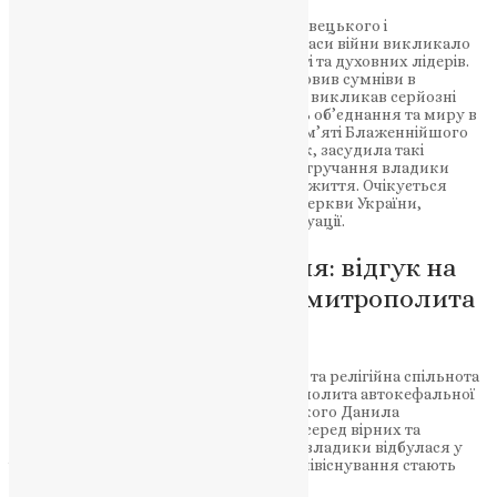
Останнє звернення митрополита Чернівецького і
Буковинського Данила Ковальчука у часи війни викликало
обурення та засудження громадськості та духовних лідерів.
Відеозапис, в якому митрополит висловив сумніви в
реальності конфлікту на сході України, викликав серйозні
обговорення та підкреслив важливість об’єднання та миру в
цей складний період. Голова Фонду пам’яті Блаженнійшого
Митрополита Мефодія, Наталія Шевчук, засудила такі
вислови і виразила неприпустимість втручання владики
Данила у важливі події національного життя. Очікується
реакція Предстоятеля Православної Церкви України,
митрополита Епіфанія, щодо даної ситуації.
Обурення та засудження: відгук на
скандальне звернення митрополита
Данила
В останні дні українська громадськість та релігійна спільнота
активно обговорюють вислови митрополита автокефальної
УПЦ (ПЦУ) Чернівецького і Буковинського Данила
Ковальчука, які викликали обурення серед вірних та
громадян. Відверта і резонансна заява владики відбулася у
час війни, коли об’єднання та мирне співіснування стають
важливішими ніж будь-коли.