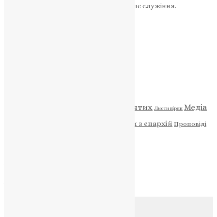
Ваша допомога зміцнює наше служіння.
ПОЖЕРТВА
НАШ ТЕЛЕГРАМ
Категорії
Відео
ENG - News
Житія святих
Медіа
Діти
Листи вірян
Новини
Молитва
Новини з єпархій
Проповіді
Фото
Свята
Архів
Архів
Соц.медіа