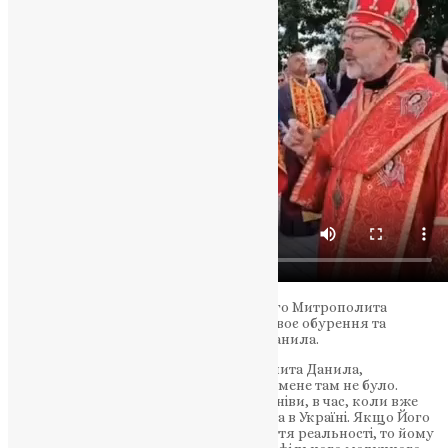
Голова ГО “Фонду пам’яті Блаженнішого Митрополита
Мефодія” Наталія Шевчук висловила своє обурення та
засудила такі вислови митрополита Данила.
“Обурена та засуджую слова митрополита Данила,
виголошені до людей. Його щастя, що мене там не було.
Прикро, що у архієрея ПЦУ є якісь сумніви, в час, коли вже
другий рік триває кровопролитна війна в Україні. Якщо Його
Високопреосвященство втратив відчуття реальності, то йому