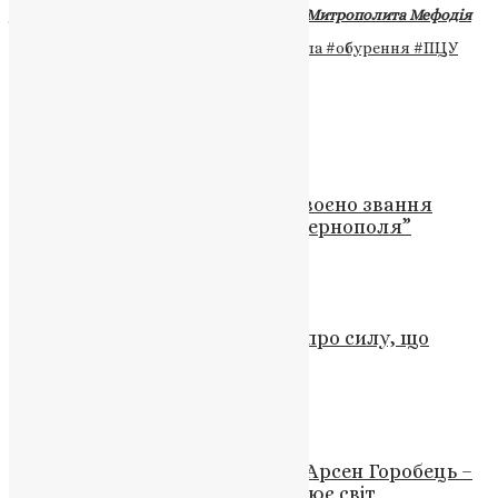
Джерело – Фонд пам’яті Блаженнішого Митрополита Мефодія
Теги
#засудження
#митрополит Данила
#обурення
#ПЦУ
#скандальне звернення
Схожі записи
Новини
16 військовим посмертно присвоєно звання
“Почесний громадянин міста Тернополя”
News
,
3 роки тому
1 хв
читати
Новини
,
Фото
Євангеліє від Марка: Маніфест про силу, що
народжується в поразці
News
,
3 місяці тому
3 хв
читати
Новини
,
Фото
До Духовності за Технологією: Арсен Горобець –
молодий розробник, який змінює світ