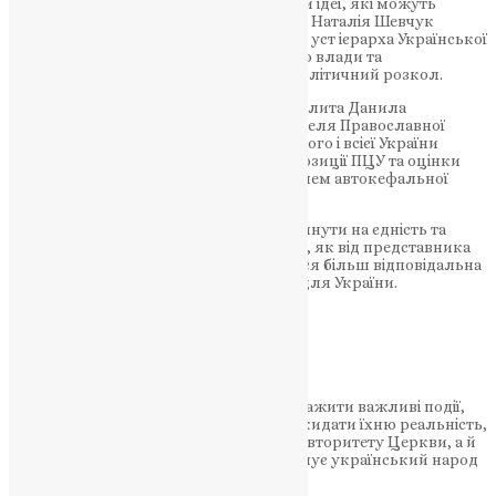
важливий, неприпустимо поширювати ідеї, які можуть
нашкодити об’єднанню нації. Зокрема, Наталія Шевчук
вказала на неприпустимість висловів з уст ієрарха Української
Церкви, які можуть підірвати довіру до влади та
спровокувати складний внутрішньополітичний розкол.
Після такої “палкої промови” митрополита Данила
очікується офіційна реакція Предстоятеля Православної
Церкви України, митрополита Київського і всієї України
Епіфанія. Громадськість очікує чіткої позиції ПЦУ та оцінки
таких поглядів високим духовним діячем автокефальної
УПЦ.
На жаль, подібні випадки можуть вплинути на єдність та
довіру до Церкви. Від владики Данила, як від представника
релігійного співтовариства, вимагається більш відповідальна
та обдумана позиція в ці складні часи для України.
НАШ ТЕЛЕГРАМ
У кінцевому підсумку, намагання зневажити важливі події,
що відбуваються в Україні, а також відкидати їхню реальність,
все це може нанести шкоду не тільки авторитету Церкви, а й
цілому національному духу, що об’єднує український народ
у боротьбі за мир та незалежність.