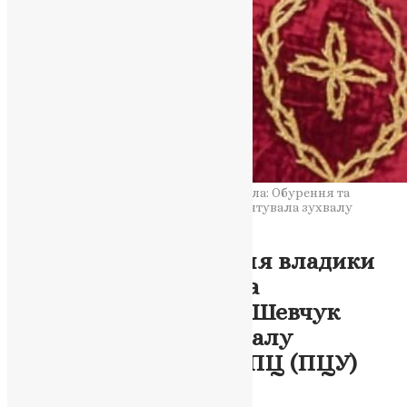
Скандальне звернення владики Даниїла: Обурення та
засудження/Наталія Шевчук прокоментувала зухвалу
проповідь архієрея УПЦ (ПЦУ)
Відео
,
Новини
,
Фото
Скандальне звернення владики
Даниїла: Обурення та
засудження/Наталія Шевчук
прокоментувала зухвалу
проповідь архієрея УПЦ (ПЦУ)
News
,
3 роки тому
3 хв
читати