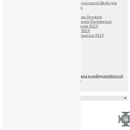
Фонд Пам’яті Блаженнішого Митрополита Мефодія
Парафія Святих Жон-Мироносиць
Патріархія ПЦУ (УАПЦ)
Офіційна сторінка – Помісна Церква України
Вселенський Константинопольський Патріархат
Тернопільсько-Кременецька єпархія ПЦУ
Тернопільсько-Бучацька єпархія ПЦУ
Тернопільсько-Теребовлянська єпархія ПЦУ
Щедрик – Церковна Лавка
ПОЖЕРТВА
НАШ ТЕЛЕГРАМ
© 2015-2026 Всі права захищені.
Політика конфіденційності
файлів та Cookie
Powered by
Translate