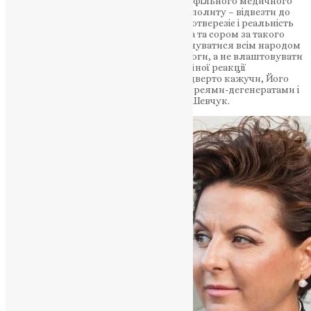
варто звернутись за допомогою до профільного медичного
закладу, або я можу допомогти митрополиту – відвезти до
наших хлопців на передову, там він протверезіє і реальність
повернеться, і заспіває інші пісні! Ганьба та сором за такого
митрополита! Сьогодні важливо об’єднуватися всім народом
в цей складний час для миру та перемоги, а не влаштовувати
провокації. Особисто я чекатиму офіційної реакції
Предстоятеля Епіфанія. Хоча знаєте, відверто кажучи, Його
Блаженству я не заздрю з такими архієреями-дегенератами і
ворогів не треба!” – зазначила Наталія Шевчук.