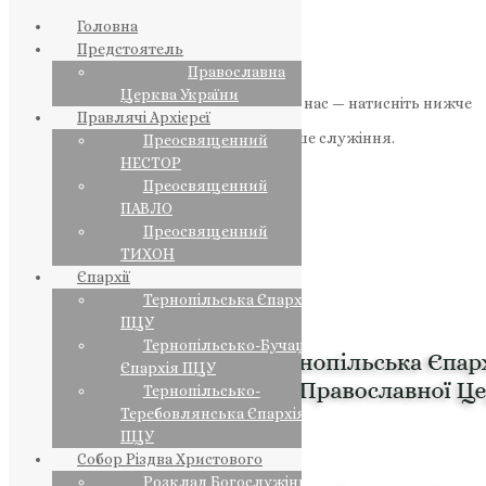
Головна
Предстоятель
Православна
Церква України
Якщо маєте можливість, підтримайте нас — натисніть нижче
Правлячі Архієреї
«Пожертва».
Ваша допомога зміцнює наше служіння.
Преосвященний
НЕСТОР
ПОЖЕРТВА
Преосвященний
ПАВЛО
НАШ ТЕЛЕГРАМ
Преосвященний
ТИХОН
Єпархії
Тернопільська Єпархія
ПЦУ
Тернопільсько-Бучацька
Єпархія ПЦУ
Тернопільсько-
Теребовлянська Єпархія
ПЦУ
Собор Різдва Христового
Розклад Богослужінь