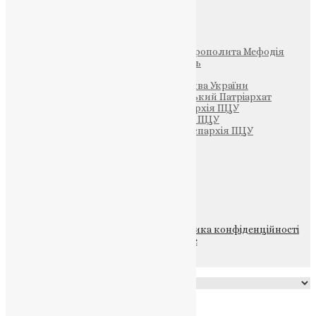
Інші
Фонд Пам’яті Блаженнішого Митрополита Мефодія
Парафія Святих Жон-Мироносиць
Патріархія ПЦУ (УАПЦ)
Офіційна сторінка – Помісна Церква України
Вселенський Константинопольський Патріархат
Тернопільсько-Кременецька єпархія ПЦУ
Тернопільсько-Бучацька єпархія ПЦУ
Тернопільсько-Теребовлянська єпархія ПЦУ
Щедрик – Церковна Лавка
ПОЖЕРТВА
НАШ ТЕЛЕГРАМ
© 2015-2026 Всі права захищені.
Політика конфіденційності
файлів та Cookie
Powered by
Translate