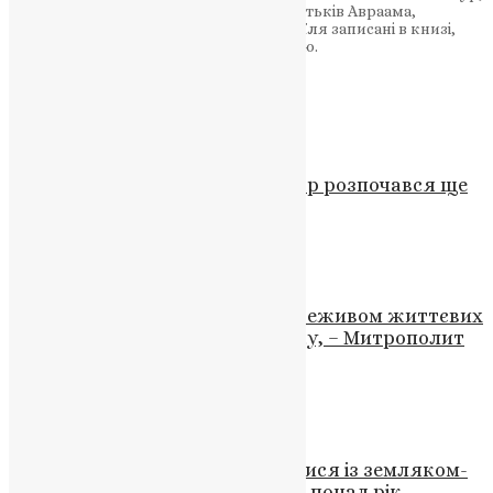
в усипальниці Сіма й Арфаксада, прабатьків Авраама,
недалеко від Багдада. Пророцтва Єзекіїля записані в книзі,
названій його ім’ям і включеній в Біблію.
Схожі записи
Новини
,
Фото
Перехід ПЦУ на новий календар розпочався ще
торік – священик
UAPC
,
3 роки тому
1 хв
читати
Новини
Віра повинна спонукати за мереживом життєвих
подій завжди бачити руку Божу, – Митрополит
Епіфаній
News
,
3 роки тому
6 хв
читати
Новини
,
Фото
У Шумській громаді попрощалися із земляком-
героєм Віктором Летким, який понад рік