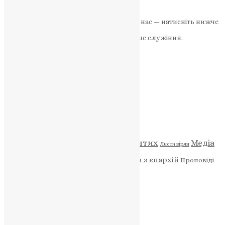
News
,
2 роки тому
2 хв
читати
Якщо маєте можливість, підтримайте нас — натисніть нижче
«Пожертва».
Ваша допомога зміцнює наше служіння.
ПОЖЕРТВА
НАШ ТЕЛЕГРАМ
Категорії
Відео
ENG - News
Житія святих
Медіа
Діти
Листи вірян
Новини
Молитва
Новини з єпархій
Проповіді
Фото
Свята
Архів
Архів