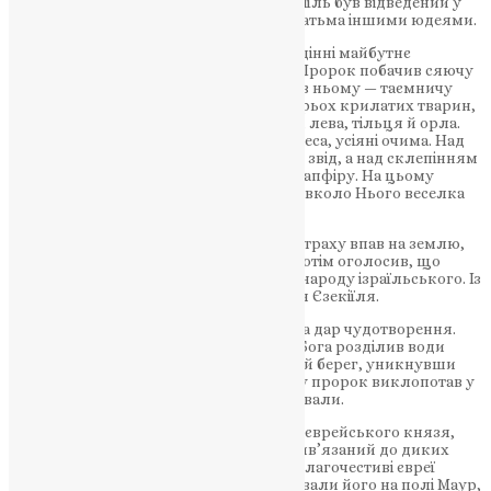
Навуходоносора, у 25-річному віці Єзекіїль був відведений у
Вавилон разом із царем Єхонією II і багатьма іншими юдеями.
У полоні пророк Єзекіїль побачив у видінні майбутнє
єврейського народу і всього людства. Пророк побачив сяючу
хмару, усередині якої було полум’я, а в ньому — таємничу
подобу рухомої духом колісниці і чотирьох крилатих тварин,
що мали кожне чотири лики: людини, лева, тільця й орла.
Перед їхніми ликами знаходилися колеса, усіяні очима. Над
колісницею височів ніби кришталевий звід, а над склепінням
— подоба престолу ніби з блискучого сапфіру. На цьому
престолі сяюча «подоба Чоловіка», а навколо Нього веселка
(Єз. 1, 4 — 28).
При цьому видінні святий пророк від страху впав на землю,
але глас Божий повелів йому встати і потім оголосив, що
Господь посилає його на проповідь до народу ізраїльського. Із
цього часу почалося пророче служіння Єзекіїля.
Святий пророк Єзекіїль мав від Господа дар чудотворення.
Він, як і пророк Мойсей, молитвою до Бога розділив води
річки Ховара, і євреї перейшли на інший берег, уникнувши
переслідування халдеїв. Під час голоду пророк виклопотав у
Бога множення їжі для тих, які голодували.
За викриття в ідолопоклонстві одного єврейського князя,
святого Єзекіїля віддали на страту: прив’язаний до диких
коней, він був розірваний на частини. Благочестиві євреї
зібрали розтерзане тіло пророка і поховали його на полі Маур,