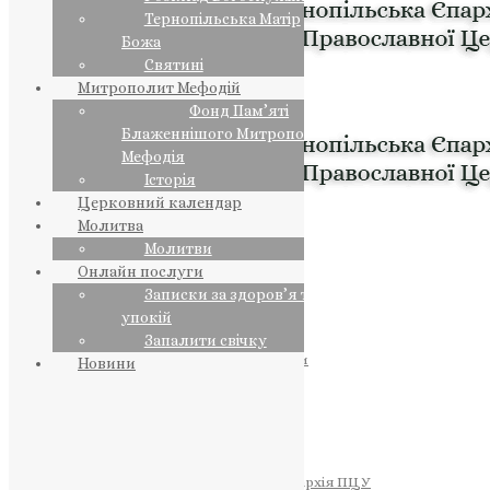
Тернопільська Матір
Божа
Святині
Митрополит Мефодій
Фонд Пам’яті
Блаженнішого Митрополита
Мефодія
Історія
Церковний календар
Молитва
Молитви
Онлайн послуги
Записки за здоров’я та за
упокій
Запалити свічку
ПРЕДСТОЯТЕЛЬ
Православна Церква України
Новини
ПРАВЛЯЧІ АРХІЄРЕЇ
Преосвященний НЕСТОР
Преосвященний ПАВЛО
Преосвященний ТИХОН
ЄПАРХІЇ
Тернопільська Єпархія ПЦУ
Тернопільсько-Бучацька Єпархія ПЦУ