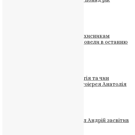
вважався зниклим безвісти
News
,
9 місяців тому
2 хв
читати
Новини
,
Фото
«Вічна пам’ять, шана і слава захисникам
України!»: на Тернопільщині провели в останню
путь двох загиблих Героїв
UAPC
,
4 роки тому
1 хв
читати
Новини
,
Фото
Заупокійна Божественна літургія та чин
поховання митрофорного протоієрея Анатолія
Лисака
UAPC
,
9 років тому
1 хв
читати
Новини
,
Фото
Митрополит Епіфаній: «Апостол Андрій засвітив
світильник віри в Україні»