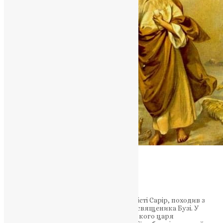
Новини
Пророк Єзекіїль
UAPC
,
10 років тому
1 хв
читати
Святий пророк Єзекіїль народився в місті Сарір, походив з
коліна Левія, був священиком і сином священика Бузі. У
друге нашестя на Єрусалим вавилонського царя