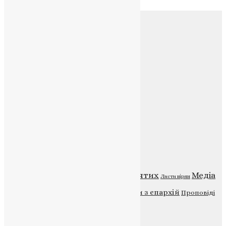
Соц.медіа
Контакти
E-mail:
info@uapc.te.ua
Веб-сайт:
https://uapc.te.ua
Головна
Контакти
Публічна оферта
Категорії
Відео
ENG - News
Житія святих
Медіа
Діти
Листи вірян
Новини
Молитва
Новини з єпархій
Проповіді
Фото
Свята