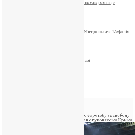
Тернопільсько-Теребовлянська Єпархія ПЦУ
СОБОР РІЗДВА ХРИСТОВОГО
Розклад Богослужінь
Тернопільська Матір Божа
Святині
МИТРОПОЛИТ МЕФОДІЙ
Фонд Пам’яті Блаженнішого Митрополита Мефодія
Історія
ЦЕРКОВНИЙ КАЛЕНДАР
МОЛИТВА
Молитви
ОНЛАЙН ПОСЛУГИ
Записки за здоров’я та за упокій
Запалити свічку
НОВИНИ
Повідомлення в блозі
Головна
>
Фото
>
Предстоятель ПЦУ про боротьбу за свободу
віросповідання: виклики і перспективи в окупованому Криму