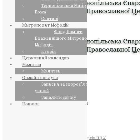
Тернопільська Матір
Божа
Святині
Митрополит Мефодій
Фонд Пам’яті
Блаженнішого Митрополита
Мефодія
Історія
Церковний календар
Молитва
Молитви
Онлайн послуги
Записки за здоров’я та за
упокій
Запалити свічку
ПРЕДСТОЯТЕЛЬ
Православна Церква України
Новини
ПРАВЛЯЧІ АРХІЄРЕЇ
Преосвященний НЕСТОР
Преосвященний ПАВЛО
Преосвященний ТИХОН
ЄПАРХІЇ
Тернопільська Єпархія ПЦУ
Тернопільсько-Бучацька Єпархія ПЦУ