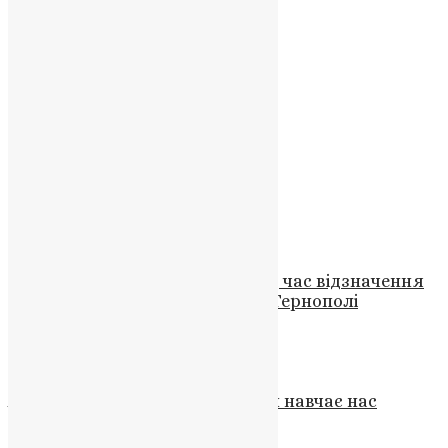
UAPC
,
11 років тому
1 хв
читати
Новини
,
Фото
Віра без добрих справ – мертва
UAPC
,
4 роки тому
3 хв
читати
Новини
ВЕСЕЛІ ПОПИ-2
UAPC
,
10 років тому
1 хв
читати
Новини
Скандал на західній Україні під час відзначення
Дня народження Шевченка в Тернополі
News
,
3 роки тому
1 хв
читати
Новини
,
Фото
Ананій Перський: святий, який навчає нас
стояти за віру