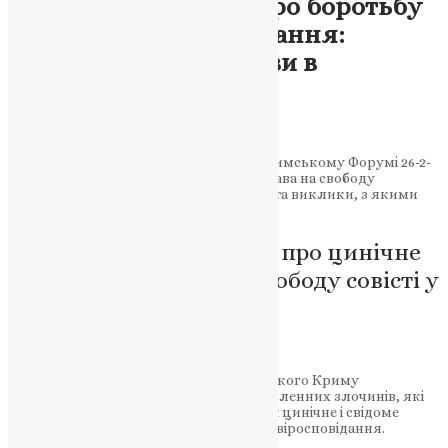
Предстоятель ПЦУ про боротьбу
за свободу віросповідання:
виклики і перспективи в
окупованому Криму
News
,
2 роки тому
3 хв
читати
Митрополит Епіфаній виступив на «Кримському Форумі 26-2-
14», де звернув увагу на порушення права на свободу
віросповідання в окупованому Криму та виклики, з якими
стикаються релігійні громади.
Промова Предстоятеля про цинічне
порушення права на свободу совісті у
Криму
Шановні пані та панове!
Десять років триває окупація українського Криму
російськими загарбниками. І серед численних злочинів, які
вчинені окупантами за цей час, є також цинічне і свідоме
порушення права на свободу совісті та віросповідання.