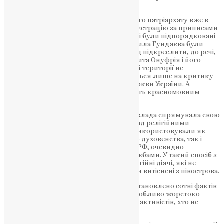
звершувати своє служіння.
Натомість Церква в складі Московського патріархату вже в
червні 2014 року розпочала активну реєстрацію за приписами
окупантів. А нині взагалі три єпархії, які були підпорядковані
митрополиту Онуфрію, рішенням Кирила Гундяєва були
напряму включені до складу РПЦ. Слід підкреслити, до речі,
що жодних протестів з боку митрополита Онуфрія і його
підлеглих такі дії Москви на окупованій території не
викликали. Їхня сміливість поширюється лише на критику
української влади та Православної Церкви України. А
московські беззаконня вони зустрічають красномовним
мовчанням.
Від самого початку окупації російська влада спрямувала свою
активність на опанування контролю над релігійними
громадами в Криму. Для цього вони використовували як
проросійських діячів з числа місцевого духовенства, так і
спеціально надісланих осіб з території РФ, очевидно
перевірених та затверджених спецслужбами. У такий спосіб з
плином часу практично всі керівні релігійні діячі, які не
виявили лояльності до окупантів, були витіснені з півострова.
За роки окупації правозахисниками встановлено сотні фактів
порушення права на свободу совісті, особливо жорстоко
окупанти переслідують тих релігійних активістів, хто не
бажав виїхати з Криму.