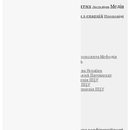
Відео
ENG - News
Житія святих
Медіа
Діти
Листи вірян
Новини
Молитва
Новини з єпархій
Проповіді
Фото
Свята
Інші
Фонд Пам’яті Блаженнішого Митрополита Мефодія
Парафія Святих Жон-Мироносиць
Патріархія ПЦУ (УАПЦ)
Офіційна сторінка – Помісна Церква України
Вселенський Константинопольський Патріархат
Тернопільсько-Кременецька єпархія ПЦУ
Тернопільсько-Бучацька єпархія ПЦУ
Тернопільсько-Теребовлянська єпархія ПЦУ
Щедрик – Церковна Лавка
ПОЖЕРТВА
НАШ ТЕЛЕГРАМ
© 2015-2026 Всі права захищені.
Політика конфіденційності