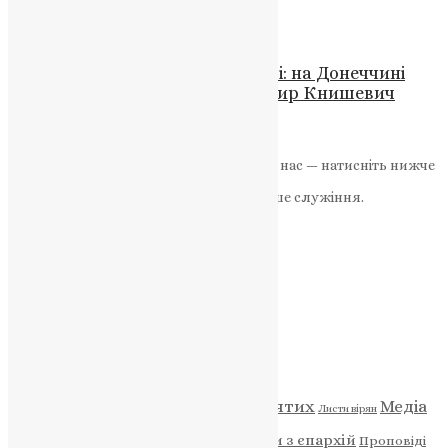
News
,
8 місяців тому
2 хв
читати
Новини
,
Фото
Скориківська громада в жалобі: на Донеччині
загинув молодий воїн Володимир Книшевич
News
,
2 роки тому
1 хв
читати
Якщо маєте можливість, підтримайте нас — натисніть нижче
«Пожертва».
Ваша допомога зміцнює наше служіння.
ПОЖЕРТВА
НАШ ТЕЛЕГРАМ
Категорії
Відео
ENG - News
Житія святих
Медіа
Діти
Листи вірян
Новини
Молитва
Новини з єпархій
Проповіді