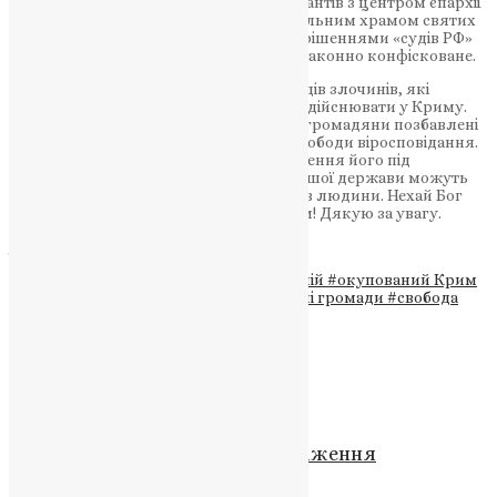
Також показовою стала розправа окупантів з центром єпархії
нашої Церкви у Сімферополі, кафедральним храмом святих
Володимира і Ольги. За фальшивими рішеннями «судів РФ»
приміщення храму та єпархії було беззаконно конфісковане.
Це – лише декілька з багатьох прикладів злочинів, які
окупанти здійснили та продовжують здійснювати у Криму.
На окупованому півострові українські громадяни позбавлені
основних прав і свобод, в тому числі свободи віросповідання.
Лише деокупація півострова та повернення його під
суверенітет України і в правове поле нашої держави можуть
гарантувати відновлення в Криму прав людини. Нехай Бог
благословить цю добру справу успіхом! Дякую за увагу.
ДЖЕРЕЛО
Теги
#деокупація
#Митрополит Епіфаній
#окупований Крим
#порушення
#права людини
#релігійні громади
#свобода
віросповідання
Схожі записи
Новини
Богослужіння у свято Преображення
Господнього