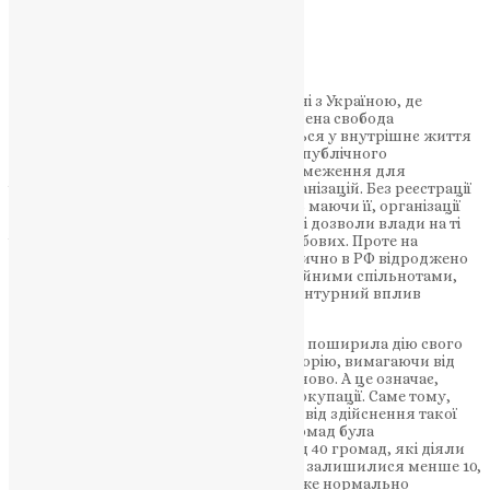
НАШ ТЕЛЕГРАМ
Слід відразу зазначити, що у порівнянні з Україною, де
законом і практикою реально забезпечена свобода
віросповідання, а держава не втручається у внутрішнє життя
релігійних громад, в РФ навіть на рівні публічного
законодавства встановлені серйозні обмеження для
існування та діяльності релігійних організацій. Без реєстрації
така діяльність неможлива. Але, навіть маючи її, організації
щоразу повинні отримувати спеціальні дозволи влади на ті
чи інші заходи, окрім власне богослужбових. Проте на
практиці ситуація значно гірша – фактично в РФ відроджено
радянську систему контролю за релігійними спільнотами,
яка відбувається в тому числі через агентурний вплив
спецслужб.
Окупувавши та анексувавши Крим, РФ поширила дію свого
законодавства на цю українську територію, вимагаючи від
релігійних громад зареєструватися наново. А це означає,
зокрема, і формальне визнання ними окупації. Саме тому,
наприклад, наша Церква відмовилася від здійснення такої
реєстрації, відтак діяльність наших громад була
насильницьки різко обмежена. З понад 40 громад, які діяли
до окупації, за кілька років активними залишилися менше 10,
а зараз не залишилося жодної, яка може нормально