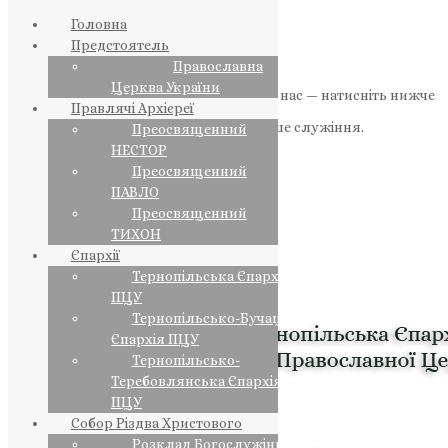
Головна
Предстоятель
Православна
Церква України
Якщо маєте можливість, підтримайте нас — натисніть нижче
Правлячі Архієреї
«Пожертва».
Ваша допомога зміцнює наше служіння.
Преосвященний
НЕСТОР
ПОЖЕРТВА
Преосвященний
ПАВЛО
НАШ ТЕЛЕГРАМ
Преосвященний
ТИХОН
Єпархії
Тернопільська Єпархія
ПЦУ
Тернопільсько-Бучацька
Єпархія ПЦУ
Тернопільсько-
Теребовлянська Єпархія
ПЦУ
Собор Різдва Христового
Розклад Богослужінь