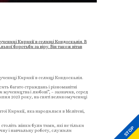
учениці Кирикії в селищі Кондоскалія. В
ьної боротьби за віру. Він також вітав
учениці Кирикії в селищі Кондоскалія.
ить багато страждань і різноманітні
 мучеництва і любові”, – зазначив, серед
липня 2023 року, на святі великомучениці
тої Кирикії, яка народилася в Мелітені,
толіть жінки були тими, які не тільки
STOP
ичну і навчальну роботу, служили