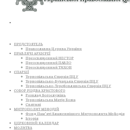
ПРЕДСТОЯТЕЛЬ
Православна Церква України
ПРАВЛЯЧІ АРХІЄРЕЇ
Преосвященний НЕСТОР
Преосвященний ПАВЛО
Преосвященний ТИХОН
ЄПАРХІЇ
Тернопільська Єпархія ПЦУ
Тернопільсько-Бучацька Єпархія ПЦУ
Тернопільсько-Теребовлянська Єпархія ПЦУ
СОБОР РІЗДВА ХРИСТОВОГО
Розклад Богослужінь
Тернопільська Матір Божа
Святині
МИТРОПОЛИТ МЕФОДІЙ
Фонд Пам’яті Блаженнішого Митрополита Мефодія
Історія
ЦЕРКОВНИЙ КАЛЕНДАР
МОЛИТВА