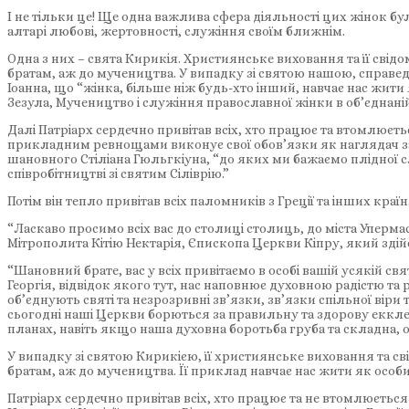
І не тільки це! Ще одна важлива сфера діяльності цих жінок бу
алтарі любові, жертовності, служіння своїм ближнім.
Одна з них – свята Кирикія. Християнське виховання та її сві
братам, аж до мучеництва. У випадку зі святою нашою, справе
Іоанна, що “жінка, більше ніж будь-хто інший, навчає нас жити я
Зезула, Мучеництво і служіння православної жінки в об’єднаній Є
Далі Патріарх сердечно привітав всіх, хто працює та втомлює
прикладним ревнощами виконує свої обов’язки як наглядач за
шановного Стіліана Гюльгкіуна, “до яких ми бажаємо плідної с
співробітництві зі святим Сіліврію.”
Потім він тепло привітав всіх паломників з Греції та інших країн
“Ласкаво просимо всіх вас до столиці столиць, до міста Упермась
Мітрополита Кітію Нектарія, Єпископа Церкви Кіпру, який здійс
“Шановний брате, вас у всіх привітаємо в особі вашій усякій свя
Георгія, відвідок якого тут, нас наповнює духовною радістю т
об’єднують святі та незрозривні зв’язки, зв’язки спільної віри 
сьогодні наші Церкви борються за правильну та здорову екклез
планах, навіть якщо наша духовна боротьба груба та складна, о
У випадку зі святою Кирикією, її християнське виховання та 
братам, аж до мучеництва. Її приклад навчає нас жити як особис
Патріарх сердечно привітав всіх, хто працює та не втомлюєтьс