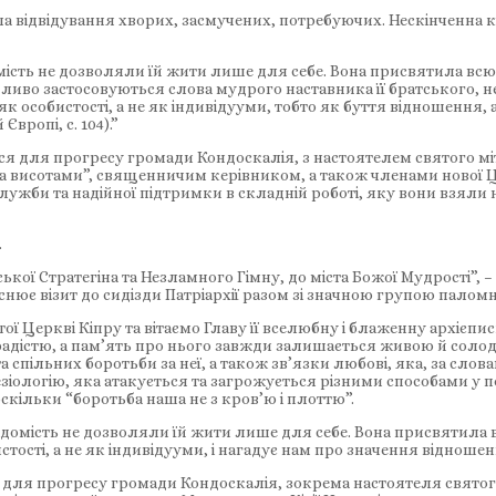
ла відвідування хворих, засмучених, потребуючих. Нескінченна кі
домість не дозволяли їй жити лише для себе. Вона присвятила в
дливо застосовуються слова мудрого наставника її братського,
к особистості, а не як індивідууми, тобто як буття відношення, а н
вропі, с. 104).”
ться для прогресу громади Кондоскалія, з настоятелем святого 
 висотами”, священничим керівником, а також членами нової Ц
лужби та надійної підтримки в складній роботі, яку вони взяли 
.
кої Стратегіна та Незламного Гімну, до міста Божої Мудрості”, – 
нює візит до сидізди Патріархії разом зі значною групою паломн
тої Церкві Кіпру та вітаємо Главу її вселюбну і блаженну архієпис
а радістю, а пам’ять про нього завжди залишається живою й соло
та спільних боротьби за неї, а також зв’язки любові, яка, за слова
іологію, яка атакується та загрожується різними способами у п
скільки “боротьба наша не з кров’ю і плоттю”.
свідомість не дозволяли їй жити лише для себе. Вона присвятил
тості, а не як індивідууми, і нагадує нам про значення відношен
я для прогресу громади Кондоскалія, зокрема настоятеля святог