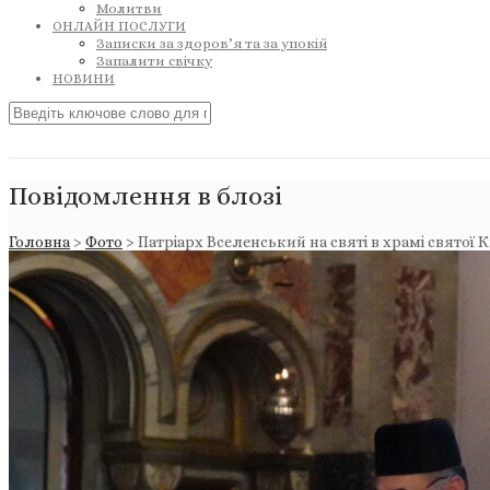
Молитви
ОНЛАЙН ПОСЛУГИ
Записки за здоров’я та за упокій
Запалити свічку
НОВИНИ
Повідомлення в блозі
Головна
>
Фото
>
Патріарх Вселенський на святі в храмі святої 