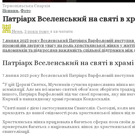
Тернопільська Єпархія
Новини
,
Фото
Патріарх Вселенський на святі в х
News
,
3 роки тому
4 хв
читати
7 липня 2023 року Вселенський Патріарх Варфоломій виступив з
промові він звернув увагу на роль християнської жінки у житті 
паломників та підкреслив важливість спільної підтримки між
Патріарх Вселенський на святі в храмі
7 липня 2023 року Вселенський Патріарх Варфоломій виступив з
“У цій Церкві Святих, Мучеників сучасна православна жінка мо
асиміляції. Але ми всі маємо святий обов’язок зберігати трад
іншого, Патріарх Варфоломій під час своєї промови, яку він виг
Кирикії в панахидному храмі громади Кондоскалія.
“Святі наші є дією і застосуванням Євангелія. Сьогодні, коли м
приходять до нашої свідомості роль християнської жінки від 
Християнська жінка працювала в багатьох сферах поза своїм д
привертали багатьох з національних жінок до християнської ві
євангелізації.