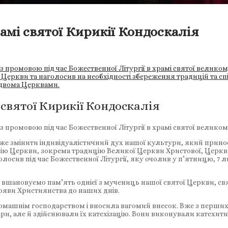
рамі святої Кирикії Кондоскалія
 промовою під час Божественної Літургії в храмі святої великом
Церкви та наголосив на необхідності збереження традицій та спіл
 двома Церквами.
 святої Кирикії Кондоскалія
 промовою під час Божественної Літургії в храмі святої великом
же змінити індивідуалістичний дух нашої культури, який принос
ицію Церкви, зокрема традицію Великої Церкви Христової, Церкви
олосив під час Божественної Літургії, яку очолив у п’ятницю, 7 
и вшановуємо пам’ять однієї з мучениць нашої святої Церкви, свя
появи Християнства до наших днів.
омашнім господарством і вносила вагомий внесок. Вже з перших с
ри, але й здійснювали їх катехізацію. Вони виконували катехит