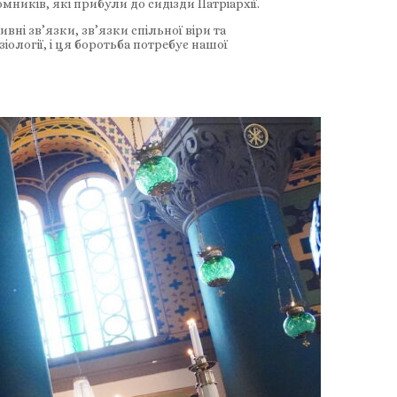
мників, які прибули до сидізди Патріархії.
вні зв’язки, зв’язки спільної віри та
іології, і ця боротьба потребує нашої