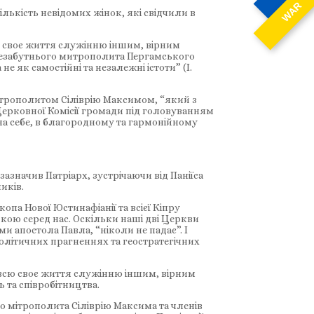
WAR
лькість невідомих жінок, які свідчили в
сю своє життя служінню іншим, вірним
 незабутнього митрополита Пергамського
е як самостійні та незалежні істоти” (І.
мітрополитом Сіліврію Максимом, “який з
ерковної Комісії громади під головуванням
на себе, в благородному та гармонійному
зазначив Патріарх, зустрічаючи від Паніїса
иків.
копа Нової Юстинафіанії та всієї Кіпру
дкою серед нас. Оскільки наші дві Церкви
ми апостола Павла, “ніколи не падає”. І
олітичних прагненнях та геостратегічних
а всю своє життя служінню іншим, вірним
ь та співробітництва.
о мітрополита Сіліврію Максима та членів