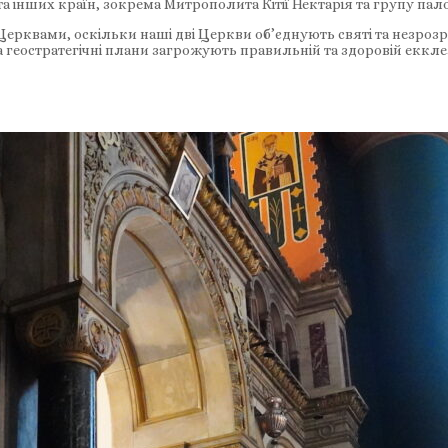
 та інших країн, зокрема Митрополита Кітії Нектарія та групу пало
Церквами, оскільки наші дві Церкви об’єднують святі та незрозри
та геостратегічні плани загрожують правильній та здоровій екклез