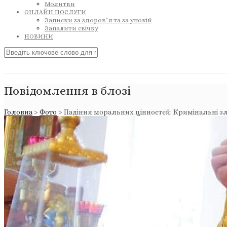
Молитви
ОНЛАЙН ПОСЛУГИ
Записки за здоров’я та за упокій
Запалити свічку
НОВИНИ
Повідомлення в блозі
Головна
>
Фото
>
Падіння моральних цінностей: Кримінальні зло