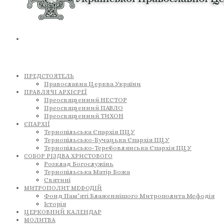
ПРЕДСТОЯТЕЛЬ
Православна Церква України
ПРАВЛЯЧІ АРХІЄРЕЇ
Преосвященний НЕСТОР
Преосвященний ПАВЛО
Преосвященний ТИХОН
ЄПАРХІЇ
Тернопільська Єпархія ПЦУ
Тернопільсько-Бучацька Єпархія ПЦУ
Тернопільсько-Теребовлянська Єпархія ПЦУ
СОБОР РІЗДВА ХРИСТОВОГО
Розклад Богослужінь
Тернопільська Матір Божа
Святині
МИТРОПОЛИТ МЕФОДІЙ
Фонд Пам’яті Блаженнішого Митрополита Мефодія
Історія
ЦЕРКОВНИЙ КАЛЕНДАР
МОЛИТВА