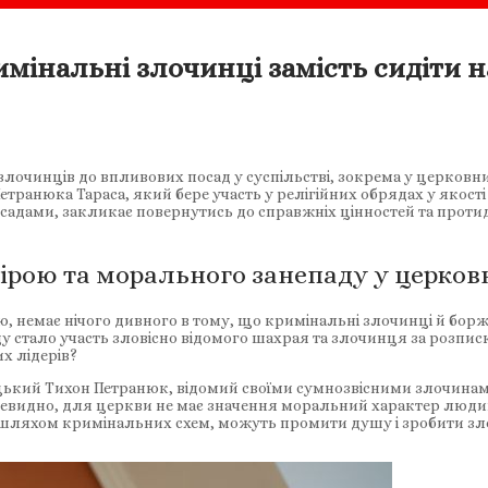
інальні злочинці замість сидіти на
очинців до впливових посад у суспільстві, зокрема у церковни
ранюка Тараса, який бере участь у релігійних обрядах у якості 
адами, закликає повернутись до справжніх цінностей та проти
ою та морального занепаду у церковн
ою, немає нічого дивного в тому, що кримінальні злочинці й б
 стало участь зловісно відомого шахрая та злочинця за розписк
их лідерів?
ацький Тихон Петранюк, відомий своїми сумнозвісними злочинами,
Очевидно, для церкви не має значення моральний характер люди
і шляхом кримінальних схем, можуть промити душу і зробити з