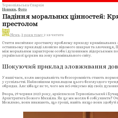
Тернопільська Єпархія
Новини
,
Фото
Падіння моральних цінностей: Крим
престолом
News
,
3 роки тому
2 хв
читати
Стаття висвітлює зростаючу проблему приходу кримінальних зл
останньому прикладі зловісно відомого шахрая та злочинця, Пет
між моральним характером особи і духовними лідерськими пос
української церкви на зону кримінального світу.
Шокуючий приклад зловживання довір
У наші часи, коли аморальність та безсоромність стають норм
у суспільстві. Найновішим прикладом цього безглуздого тренду
обрядах. Але хіба це не те, чого ми всі очікуємо від своїх духовн
Вчора, 29 червня 2023 року, архієпископ Тернопільський і Буч
Архістратига Божого Михаїла. Як це ми могли б собі уявити? 
Можливо, вони вважають, що гроші, навіть якщо вони здобут