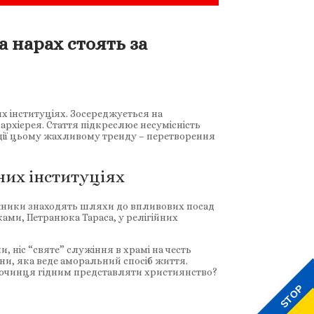
 нарах стоять за
х інституціях. Зосереджується на
архієрея. Стаття підкреслює несумісність
дії цьому жахливому тренду – перетворення
их інституціях
оржники знаходять шляхи до впливових посад
ами, Петранюка Тараса, у релігійних
 ніс “святе” служіння в храмі на честь
ни, яка веде аморальний спосіб життя.
лочинця гідним представляти християнство?
STOP