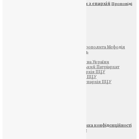
Новини
Молитва
Новини з єпархій
Проповіді
Фото
Свята
Інші
Фонд Пам’яті Блаженнішого Митрополита Мефодія
Парафія Святих Жон-Мироносиць
Патріархія ПЦУ (УАПЦ)
Офіційна сторінка – Помісна Церква України
Вселенський Константинопольський Патріархат
Тернопільсько-Кременецька єпархія ПЦУ
Тернопільсько-Бучацька єпархія ПЦУ
Тернопільсько-Теребовлянська єпархія ПЦУ
Щедрик – Церковна Лавка
ПОЖЕРТВА
НАШ ТЕЛЕГРАМ
© 2015-2026 Всі права захищені.
Політика конфіденційності
файлів та Cookie