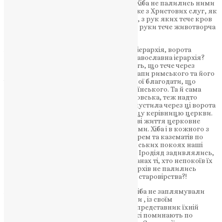
пророків за вироками князів церкви? Хіба не палились ними
вогнища, на яких горіли найкращі може з Христових слуг, як
Гус, і безліч Інших? І от ці князі церкви, з рук яких тече кров
закатованих ними, кажуть, що через їх руки тече животворча
благодать Св. Духа. Хіба може це бути?!
Але це, скажете, римсько-католицька ієрархія, ворота
пекельні дійсно її подолали. А наша православна ієрархія?
Перш за все, вони визнають ту благодать, що тече через
заплямовані кров’ю людською руки папи римського та його
ієрархії, але не хотять визнати церковної благодати, що
сходить по вірі побожного народу українського. Та й сама
православна ієрархія, принаймні московська, теж надто
підбита пекельними ворітьми, коли впустила через ці ворота
в свою церкву державну владу, як вищу керівницю церкви.
Тому й в православній російській церкві життя церковне
цілком просякло державними впливами. Хіба і в кожного з
православних владик не було своїх тюрем та казематів по
монастирях? І коли на версі в своїх панських покоях наші
владики забавлялись, може й на танці Іродіяд задивлялись,
під ними в казематах мучились у кайданах ті, хто непокоїв їх
совість. Хіба і в Росії за присудом патріярхів не палились
вогнища, не горіли прихильники т. зв. старовірства?!
А вже в наші часи, вже на наших очах, хіба не заплямували
своїх рук і совісти всі російські єпископи , із своїм
«найсвятішим» синодом на чолі, коли представник їхній
митр. Київський Антоній, що його й досі поминають по