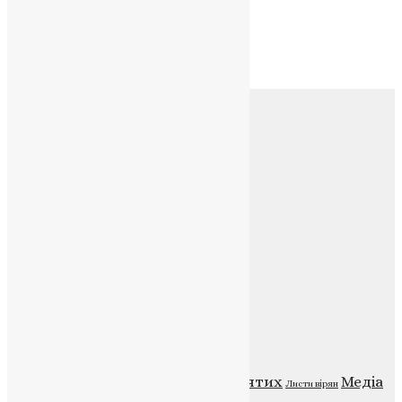
Архів
Архів
Соц.медіа
Контакти
E-mail:
info@uapc.te.ua
Веб-сайт:
https://uapc.te.ua
Головна
Контакти
Публічна оферта
Категорії
Відео
ENG - News
Житія святих
Медіа
Діти
Листи вірян