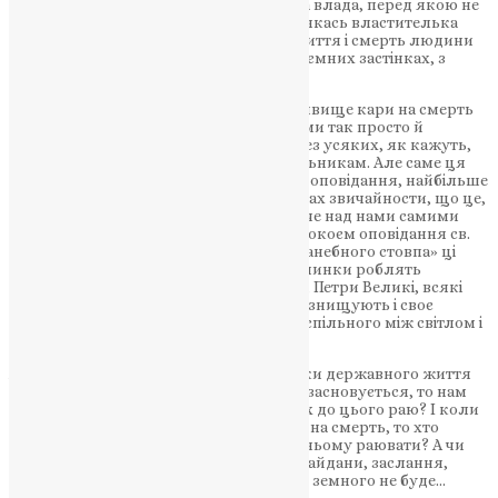
цим судом, де та царська, чи державна влада, перед якою не
танцювала б Іродіяда, не мстилась би якась властителька
менту, не вирішались би справи про життя і смерть людини
за чаркою вина, за багатим обідом, в таємних застінках, з
таємних міркувань?
І от св. Євангелія це звичайне й сумне явище кари на смерть
пророка і її обставини малює перед нами так просто й
спокійно, як наче так і повинно бути, без усяких, як кажуть,
коментарів, без жадного докору насильникам. Але саме ця
простота, ця, як кажуть, об’єктивність оповідання, найбільше
вражає нас; вона наводить на нас той жах звичайности, що це,
як наче на наших очах робиться, як наче над нами самими
провадиться. Але, іменно цим своїм спокоєм оповідання св.
Євангелії раз назавжди прибиває до «ганебного стовпа» ці
звичайні вчинки пануючих. І коли ці вчинки роблять
християнські царі — всякі Івани Грозні, Петри Великі, всякі
«помазанці Божі», то цим вони цілком знищують і своє
християнство і своє помазання. Бо що спільного між світлом і
темрявою?
А коли нам антихристиянські керівники державного життя
кажуть про земний рай, що ними ніби засновується, то нам
хотілось би знати, чим встелений шлях до цього раю? І коли
цей шлях встелений трупом скараних на смерть, то хто
сумлінний захоче до цього раю йти і в ньому раювати? А чи
будуть у цьому земному раю тюрми, кайдани, заслання,
смертна кара? А коли це буде, то й раю земного не буде…