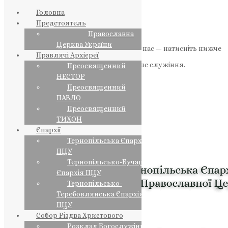
Головна
Предстоятель
Православна
Церква України
Якщо маєте можливість, підтримайте нас — натисніть нижче
Правлячі Архієреї
«Пожертва».
Ваша допомога зміцнює наше служіння.
Преосвященний
НЕСТОР
ПОЖЕРТВА
Преосвященний
ПАВЛО
НАШ ТЕЛЕГРАМ
Преосвященний
ТИХОН
Єпархії
Тернопільська Єпархія
ПЦУ
Тернопільсько-Бучацька
Єпархія ПЦУ
Тернопільсько-
Теребовлянська Єпархія
ПЦУ
Собор Різдва Христового
Розклад Богослужінь