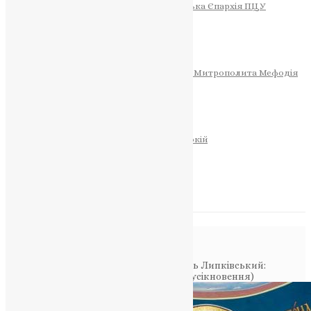
Тернопільсько-Теребовлянська Єпархія ПЦУ
СОБОР РІЗДВА ХРИСТОВОГО
Розклад Богослужінь
Тернопільська Матір Божа
Святині
МИТРОПОЛИТ МЕФОДІЙ
Фонд Пам’яті Блаженнішого Митрополита Мефодія
Історія
ЦЕРКОВНИЙ КАЛЕНДАР
МОЛИТВА
Молитви
ОНЛАЙН ПОСЛУГИ
Записки за здоров’я та за упокій
Запалити свічку
НОВИНИ
Повідомлення в блозі
Головна
>
Новини
>
Митрополит Василь Липківський:
“Смертна кара в державі й Церкві” (на усікновення)