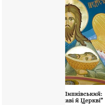
Новини
Митрополит Василь Липківський:
“Смертна кара в державі й Церкві”