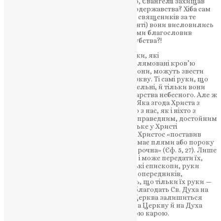
церквах, безсоромно на підставі, нібито, Євангелії захищав
смертну кару тих, хто йшов проти самодержавства? Хіба сам
«найсвятіший» синод не позбавив сану священиків за те
тільки, що в державній Думі (парляменті) вони висловились
проти смертної кари, і цим обома руками благословив
державну владу на розстріли й душогубства?!
І от вони нас запевняють, що ці самі руки, які
благословляють смертну кару, які заплямовані кров’ю
закатованих, що ці самі руки, і тільки вони, можуть звести
Божественну благодать Св. Духа на церкву. Ті самі руки, що
відчинили в церковне життя двері пекельні, й тільки вони
можуть відчинити й двері райські до царства небесного. Але ж
що спільного між світлом і темрявою? Яка згода Христа з
Веліаром (2 Кор. б, 15)? Безумовно, ніхто з нас, як і ніхто з
людей, не може себе рахувати чистим, праведним, достойним
перед Богом. Лише церкву, як братерське у Христі
сполучення, з’єднане вірою і любов’ю, Христос «поставив
перед Собою славною церквою, що не має плями або пороку
або чого такого, а щоб була свята і непорочна» (Єф. 5, 27). Лише
церква є скарбниця всіх дарів св. Духа, і може передати їх,
кому побажає. А коли сучасні московські єпископи, руки
яких, а як не їхні безпосередньо, то їх попередників,
заплямовані кров’ю, коли вони кажуть, що тільки їх руки —
двох або трьох з них — можуть звести благодать Св. Духа на
Церкву і її службовців, а без їхніх рук Церква залишиться
безблагодатною, — то це велика хула на Церкву й на Духа
Святого, за яку Христос загрожує вічною карою.