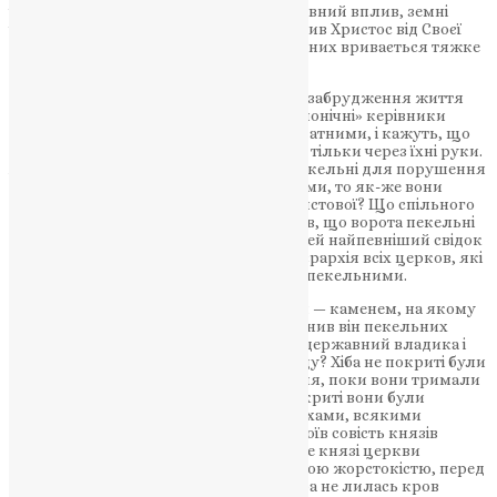
і в життя церкви дуже просякає державний вплив, земні
інтереси; і ворота пекельні, що їх зачинив Христос від Своєї
Церкви, як часто відчиняються і через них вривається тяжке
повітря землі.
Хто ж відчиняє ці пекельні ворота для забрудження життя
церкви? Відчиняють переважно ті «канонічні» керівники
церкви, які рахують себе єдино благодатними, і кажуть, що
благодать Св. Духа може передаватись тільки через їхні руки.
Але, коли ці руки відчинили ворота пекельні для порушення
церковного ладу державними впливами, то як-же вони
можуть відчиняти і двері благодаті Христової? Що спільного
між світлом і темрявою? Христос сказав, що ворота пекельні
не здолають Його церкви, а історія — цей найпевніший свідок
минулого життя — ясно свідчить, що ієрархія всіх церков, які
досі існували, вже подолана воротами пекельними.
Римський папа, що визнає себе Петром — каменем, на якому
Христос збудував церкву, хіба не відчинив він пекельних
воріт у церкву, коли ввійшов у неї, як державний владика і
ввів у ній всі прикмети державного ладу? Хіба не покриті були
римською ієрархією всі краї її володіння, поки вони тримали
в своїх руках ці володіння? — Хіба не вкриті вони були
темними казематами, підземними льохами, всякими
страхіттями, де мучились ті, хто непокоїв совість князів
церкви, перешкоджав їх пануванню, де князі церкви
поводились із своїми в’язниками з такою жорстокістю, перед
якою блідло державне панування?! Хіба не лилась кров