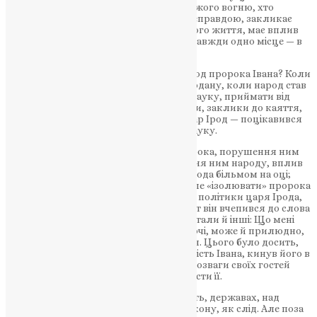
буває? Хто найбільше почуває в собі Божого вогню, хто
найменше мириться з насильством, неправдою, закликає
всіх до волі, до виправлення, до кращого життя, має вплив
на людність, — тому в земних владик завжди одно місце — в
тюрмі…
За що вкинув до свого каземату цар Ірод пророка Івана? Коли
залунав голос Івана в пустині коло Йордану, коли народ став
лавами валити до Івана слухати його науку, приймати від
нього часто суворі, але правдиві докори, заклики до каяття,
то, звичайно, і власник цієї країни — цар Ірод — поцікавився
піти до пророка вислухати від нього науку.
Безумовно, вся діяльність нового пророка, порушення ним
мертвого спокою в державі, зворушення ним народу, вплив
його на народ — були для державця Ірода більмом на оці;
припинити якось цей рух, так чи інакше «ізолювати» пророка
від народу було потребою внутрішньої політики царя Ірода,
він шукав для цього лише приводу, і от він вчепився до слова
правди. Коли він запитав у Івана, як питали й інші: Що мені
робити? (Лук. 3, 10), той сказав йому в очі, може й прилюдно,
правду що до виправлення його життя. Цього було досить,
щоб Ірод припинив пророцьку діяльність Івана, кинув його в
каземат під своєю палатою… Цар для розваги своїх гостей
звелів стяти голову прор. Івана і принести її.
Звичайно в культурних, як їх називають, державах, над
смертниками і суд, і присуд, і все по закону, як слід. Але поза