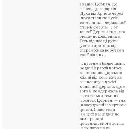
Це велика ласка милосердного Бога до нашої Церкви, це
промінь Його небесного світла в темряві ночі, що ієрархія
нашої Церкви одержала благодать Св. Духа від Христа через
хиротонію (обрання) і покладення рук представників усієї
нашої Церкви, а не через єпископів, представників державної
благодати, подоланих пекельними ворітьми смерти… І от
наша відповідь, і відповідь нашої Української Церкви тим, хто
хотів би, щоб наша ієрархія була «досвячена» покладенням
рук царських «канонічних» єпископів. Геть від нас ці руки!
Вони заплямовані кров’ю. Вони потребують хиротонії від
церкви, а не Церква — ця найвища й непереможна воротами
пекельними скарбниця Св. Духа, хиротонії від них…
Нехай же ніхто не бентежить вас, браття, пустими балачками,
ніби то нашій українській церковно-народній ієрархії чогось
іще недостає без покладення на них рук єпископів царської
благодати. Ніякої «досвяти» наша ієрархія ні від кого вже не
потребує, бо має найповнішу хиротонію і висвяту від усієї
нашої Української Автокефальної Православної Церкви, що є
скарбницею благодати Св. Духа. Коли чого й не одержала від
московських єпископів наша св. Церква, то тільки темних
наслідків державного впливу на устрій і життя Церкви, — тих
темних наслідків, які вже раз-на-завжди засуджені і смертною
карою св. Івана і найсвятішою Кров’ю Христа, Спасителя
нашого, і прехвальних апостолів. Але нам цих наслідків не
треба, наша св. Церква поставила на своїм прапорі
відновлення суто-церковного першо-християнського життя
в згоді, любові і братерстві, всіх людей і всіх народів та