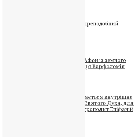
UAPC
,
4 роки тому
2 хв
читати
Молитва
,
Новини
,
Фото
Подвиг посту і довіри: ким був преподобний
Макарій Постник
News
,
7 місяців тому
2 хв
читати
Відео
,
Новини
,
Фото
Відеозвернення зі Святої Гори Афон із земного
уділу Пресвятої Богородиці отця Варфоломія
UAPC
,
4 роки тому
1 хв
читати
Новини
В день П’ятидесятниці відкривається внутрішнє
явлення Боже, через Іпостась Святого Духа, для
кожної віруючої людини, – Митрополит Епіфаній
News
,
3 роки тому
5 хв
читати
Новини
,
Фото