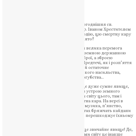
(на усікновення)
UAPC
,
6 років тому
9 хв
читати
Про дуже сумну подію оповідає нам сьогоднішня св.
Євангелія — про смертну кару над прор. Іваном Хрестителем
від царя Ірода. На щож ми цю сумну подію, цю смертну кару
святкуємо, як велике християнське свято?
Тому, що ця смертна кара є в дійсности велика перемога
благодатного Царства Христового над земною державною
владою, перемога не силою фізичної зброї, а зброєю
моральної сили… Кара на горло Івана Предтечі, як і розп’яття
Христа Спасителя — це є безповоротне й остаточне
засудження всякої кари на смерть, всякого насильства,
всякого «законного» державного душогубства…
В’язниця, катування, смертна кара!… Це дуже сумне явище,
але яке воно звичайне, яке неодмінне в устрою земного
державного життя! Де царі, де владики світу цього, там і
тюрми, там і муки, кайдани, там і смертна кара. На версі в
царських та панських покоях гремить музика, п’янство,
забави, а під низом в підземних казематах бряжчать кайдани
на тих, хто трівожить совість цих панів, перешкоджує їхньому
пануванню…
Цар вкинув до в’язниці пророка… Яке це звичайне явище! Де,
під якими царями, під якими владиками світу це інакше