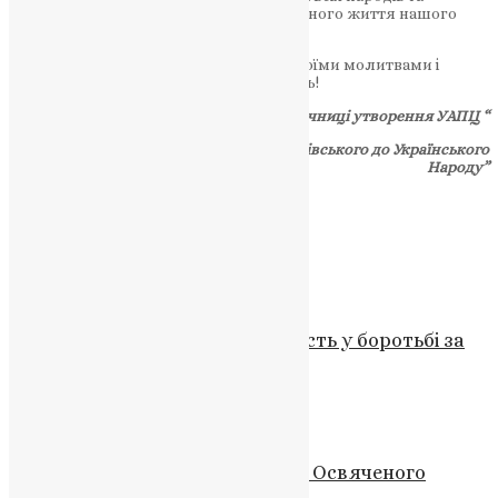
піднесення волі, віри і дійсного церковного життя нашого
народу.
Ти-ж, св. Предтече Христовий Іване, своїми молитвами і
заступництвом допомагай нам! — Амінь!
З Ювілейного видання до 90-ї річниці утворення УАПЦ “
Проповіді Митрополита Василя Липківського до Українського
Народу”
Схожі записи
Новини
,
Фото
Релігійні громади України: єдність у боротьбі за
мир
News
,
1 рік тому
2 хв
читати
Новини
,
Фото
18 грудня – преподобного Сави Освяченого