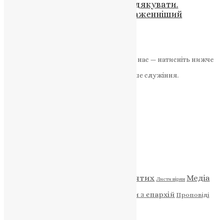
«Ми забуваємо або не любимо дякувати.
Найчастіше ми просимо» — Блаженніший
Митрополит Володимир
UAPC
,
4 роки тому
1 хв
читати
Якщо маєте можливість, підтримайте нас — натисніть нижче
«Пожертва».
Ваша допомога зміцнює наше служіння.
ПОЖЕРТВА
НАШ ТЕЛЕГРАМ
Категорії
Відео
ENG - News
Житія святих
Медіа
Діти
Листи вірян
Новини
Молитва
Новини з єпархій
Проповіді
Фото
Свята