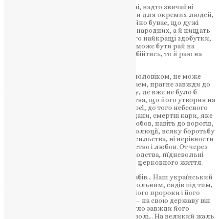
Історія подає нам ще й такі теж звичайні, надто звичайні
приклади, що бувають тюрми не тільки для окремих людей,
а й для цілих народів. Буває, і як звичайно буває, що дужі
світу цього нищать не тільки пророків народних, а й нищать
увесь народ, його душу, його волю, його найкращі здобутки,
все його життя. І коли нам кажуть, що може бути рай на
землі, а без цього нищення не можна обійтись, то й раю на
землі не буде.
От через що кожен чоловік, поки він є чоловіком, не може
задовольнитись державним земним раєм, прагне завжди до
іншого, що поза межами держави, ладу, де вже не було б
насильства, — до того устрою суспільства, що його утворив на
землі Христос заснованням Церкви Своєї, до того небесного
царства, яке виключає всі тюрми, кайдани, смертні кари, яке
знає, лише моральні впливи, тільки любов, навіть до ворогів,
яке робить зайвим всякі заколоти, революції, всяку боротьбу
в братерстві за ті, чи інші права, бо ні насильства, ні нерівности
в правах там не повинно бути, а братерство і любов. От через
що особливо бідні підневольні стани людства, пїдневольні
народи мусять прагнути до церкви, до церковного життя.
Християнство на початку було вірою рабів… Наш український
народ майже все своє життя був підневольним, сидів під тим,
чи іншим караулом. Майже ввесь час і його пророки і його
життя нищилось іншими державами, — на свою державу він
не спромігся, і тому церковне життя було завжди його
осередком, в ньому шукав він і світла і волі… На великий жаль