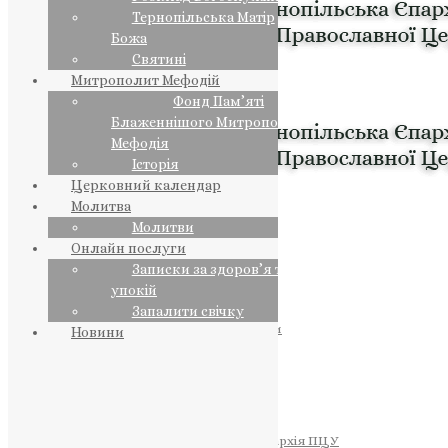
Тернопільська Матір
Божа
Святині
Митрополит Мефодій
Фонд Пам’яті
Блаженнішого Митрополита
Мефодія
Історія
Церковний календар
Молитва
Молитви
Онлайн послуги
Записки за здоров’я та за
упокій
Запалити свічку
ПРЕДСТОЯТЕЛЬ
Православна Церква України
Новини
ПРАВЛЯЧІ АРХІЄРЕЇ
Преосвященний НЕСТОР
Преосвященний ПАВЛО
Преосвященний ТИХОН
ЄПАРХІЇ
Тернопільська Єпархія ПЦУ
Тернопільсько-Бучацька Єпархія ПЦУ