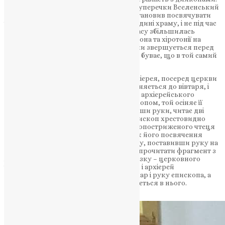
Для того, щоб остаточно вирішити ці суперечки Вселенський
Патріарх Мануїл (Харитопул) (ХІІІ) постановив посвячувати
іподияконів не в дияконнику, а посередині храму, і не під час
літургії, але перед її початком. З того часу збільшилась
різниця між чинами хіротесії в іподиякона та хіротонії на
диякона. Хіротесія у читці та іподиякони звершується перед
рукоположенням у сан диякона, часто буває, що в той самий
день, перед літургією.
Після того, як звершать облачення архієрея, посеред церкви
виводять кандидата, котрий тричі кланяється до вівтаря, і
потім тричі до архієрея. Підійшовши до архієрейського
амвону, він схиляє голову перед єпископом, той осіняє її
хресним знаменням, а потім возложивши руки, читає дві
молитви. По цьому, буває постриг – єпископ хрестовидно
постригає йому голову. Після чого новопостриженого чтеця
одягають в маленький фелонь, на знак його посвячення
Богу. Далі знову єпископ читає молитву, поставивши руку на
голову. Після неї чтецю пропонується прочитати фрагмент з
Апостола, на знак його першого обов’язку – церковного
читання. По цьому фелонь знамається, і архієрей
благословляє стихар. Чтець цілує стихар і руку єпископа, а
потім з допомогою іподияконів облачається в нього.