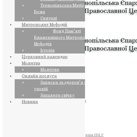
Тернопільська Матір
Божа
Святині
Митрополит Мефодій
Фонд Пам’яті
Блаженнішого Митрополита
Мефодія
Історія
Церковний календар
Молитва
Молитви
Онлайн послуги
Записки за здоров’я та за
упокій
Запалити свічку
ПРЕДСТОЯТЕЛЬ
Православна Церква України
Новини
ПРАВЛЯЧІ АРХІЄРЕЇ
Преосвященний НЕСТОР
Преосвященний ПАВЛО
Преосвященний ТИХОН
ЄПАРХІЇ
Тернопільська Єпархія ПЦУ
Тернопільсько-Бучацька Єпархія ПЦУ