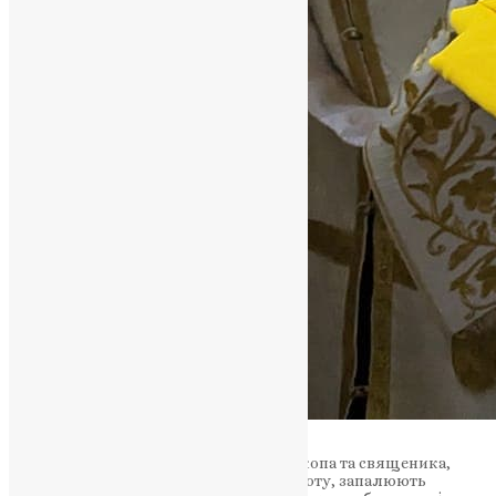
Чтеці носять свічки при служінні єпископа та священика,
вони приносять воду, нагрівають теплоту, запалюють