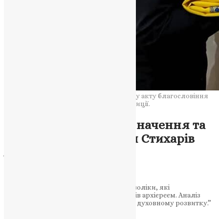
Дослідження глибини духовного змісту акту благословіння
стихарів у контексті православної традиції.
Новини
,
Фото
Духовна Символіка: Значення та
Обряд Благословіння Стихарів
Архієреєм
News
,
3 роки тому
5 хв
читати
Розкриття духовного багатства та символіки, які
супроводжують благословіння стихарів архієреєм. Аналіз
його ролі у зміцненні віри та сприяння духовному розвитку.”