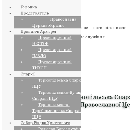
Головна
Предстоятель
Православна
Церква України
Якщо маєте можливість, підтримайте нас — натисніть нижче
Правлячі Архієреї
«Пожертва».
Ваша допомога зміцнює наше служіння.
Преосвященний
НЕСТОР
ПОЖЕРТВА
Преосвященний
ПАВЛО
НАШ ТЕЛЕГРАМ
Преосвященний
ТИХОН
Єпархії
Тернопільська Єпархія
ПЦУ
Тернопільсько-Бучацька
Єпархія ПЦУ
Тернопільсько-
Теребовлянська Єпархія
ПЦУ
Собор Різдва Христового
Розклад Богослужінь