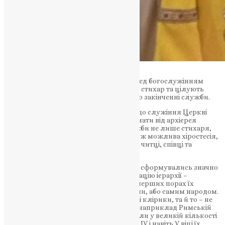
Церковнослужителі кожного разу перед богослужінням
беруть благословення у настоятеля на стихар та цілують
йому руку. Так само потрібно робити по закінченні служби.
Юнаки, котрі відчувають покликання до служіння Церкві
упродовж всього життя, можуть отримати від архієрея
благословення на носіння під час служби не лише стихаря,
але й підрясника. Для одружених також можлива хіростесія,
– спеціальний обряд благословення, у читці, співці та
іподиякони.
Історично в Церкві нижчі степені кліру сформувались значно
пізніше за відому трьох ступеневу градацію ієрархії –
дияконів, пресвітерів та єпископів. На перших порах їх
обов’язки виконувались або дияконами, або самим народом.
І лише з ІІІ століття з’являються нижчі клірики, та й то – не
усюди в один час. У великих Церквах, наприклад Римській
чи Африканській, чтеці та співці вже були у великій кількості
у ІІІ столітті, тоді як в малих Церквах в ІV і навіть V віці їх