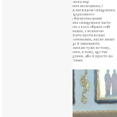
У таких випадках краще всього мати кілька пар
прислужників, де старші зможуть навчати молодших, і
показувати їм належний приклад та під наглядом священика
будуть допомагати їм опановувати ази церковного
благочестя. Звичайно, тут мова йде про багаточисленні
громади. У невеликих сільських парафіях священики часто
страждають від того, що просто не мають з кого обрати собі
помічників. Натомість, у потужних громадах, з великою
кількістю молоді, часто можна спостерігати протилежне
явище: вівтар та ризниця заповнена хлопчиками, які не лише
не допомагають, але, правду кажучи, ще й заважають
священику. Частина з них, до речі, потрапили туди не тому,
що в них самих є бажання прислуговувати, а тому, що так
сказали їм батьки, «благословив» священик, або й просто до
вівтаря потрапили «за компанію» з друзями.