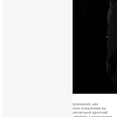
Церковна історія свідчить про один неприємний, але
реальний історичний факт, котрий суттєво повпливав на
сформування чинопослідування іподияконської хіротонії.
Деякі іподиякони почали суперечки за рівність з дияконами.