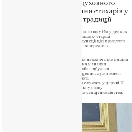
Дослідження глибини духовного
змісту акту благословіння стихарів у
контексті православної традиції
Хто може прислуговувати у церквi? З якого вiку (бо у деяких
храмах юнi хлопцi прислуговують, а в iнших- старшi
чоловiки)? Чи є якiсь обмеження? Якi функцiї цiєї прислуги
пiд час Лiтургiї? Чи потрiбно проходити попередньо
навчання?
Символіка православного богослужіння надзвичайно пишна
й багата, та вимагає особливої підготовки й знання
церковного уставу. Для того, щоб служба відбулася
правильно та по належному чину, священнослужителеві
потрібні помічники. Загально їх називають
церковнослужителями, оскільки вони служать у церкві. У
той час, як вище духовенство має загальну назву
священнослужителів – вони звершують священнодійства.