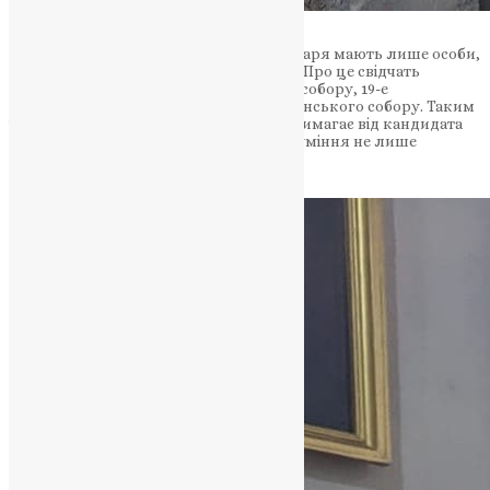
Слід пам’ятати, що право входу до вівтаря мають лише особи,
котрі отримали особливе посвячення. Про це свідчать
Церковні правила: 5-е Антиохійського собору, 19-е
Лаодикійського собору та 69-е VI Вселенського собору. Таким
чином, посвячення у церковні клір – вимагає від кандидата
максимальної відповідальності та розуміння не лише
власних прав у храмі, але й обов’язків.