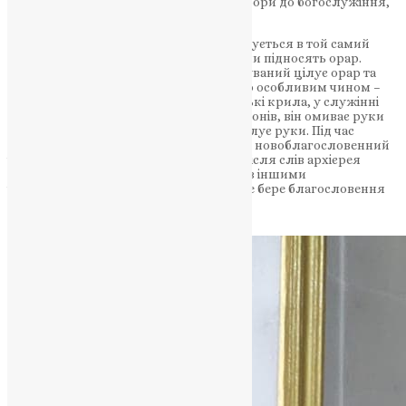
кадило, приготовляють вино та просфори до богослужіння,
слідкують за чистотою у вівтарі.
Якщо посвячення у іподиякони звершується в той самий
день, то далі, після стихаря, іподиякони підносять орар.
Владика благословляє його, а посвячуваний цілує орар та
руку. Далі, цей орар одягають на нього особливим чином –
хрестоподібно. Це символізує ангельські крила, у служінні
Богу. Далі, з допомогою інших іподияконів, він омиває руки
єпископу, по закінченні цього знову цілує руки. Під час
Херувимської пісні, на Великому вході, новоблагословенний
іподиякон йде в самому кінці хожу, а після слів архієрея
«Нехай же будуть милості…» він разом з іншими
іподияконами вводиться до вівтаря, де бере благословення
від єпископа.