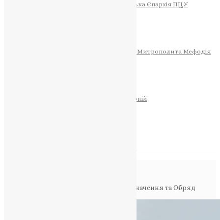
Тернопільсько-Теребовлянська Єпархія ПЦУ
СОБОР РІЗДВА ХРИСТОВОГО
Розклад Богослужінь
Тернопільська Матір Божа
Святині
МИТРОПОЛИТ МЕФОДІЙ
Фонд Пам’яті Блаженнішого Митрополита Мефодія
Історія
ЦЕРКОВНИЙ КАЛЕНДАР
МОЛИТВА
Молитви
ОНЛАЙН ПОСЛУГИ
Записки за здоров’я та за упокій
Запалити свічку
НОВИНИ
Повідомлення в блозі
Головна
>
Фото
>
Духовна Символіка: Значення та Обряд
Благословіння Стихарів Архієреєм