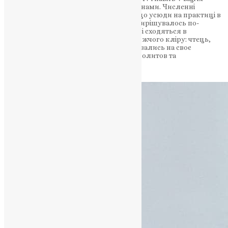
обов’язки все ще виконувались дияконами. Численні
письмові джерела того часу свідчать, що усюди на практиці в
різних помісних Церквах це питання вирішувалось по-
своєму. Однак, у більшості випадків, усі сходяться в
переконанні про три основних чини нижчого кліру: чтець,
співець та іподиякон. Всі вони посвячувались на своє
служіння за допомогою спеціальних молитов та
єпископського рукоположення.