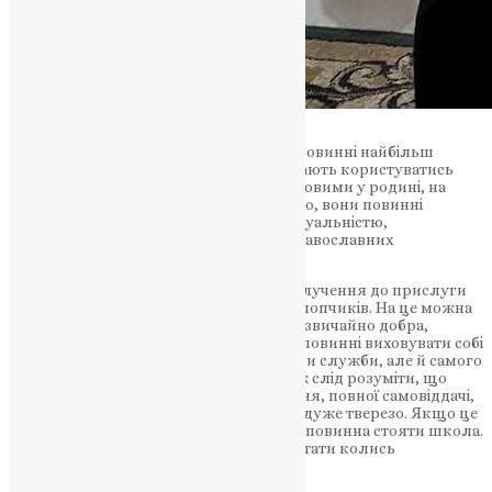
В ідеалі, прислуговувати біля вівтаря повинні найбільш
авторитетні чоловіки громади. Вони мають користуватись
безсумнівним авторитетом, бути зразковими у родині, на
роботі та серед невіруючих. Окрім цього, вони повинні
відрізнятись добрим здоров’ям, пунктуальністю,
відповідальністю та знанням уставу православних
богослужінь.
Останнім часом з’явилася практика залучення до прислуги
зовсім юних: підлітків чи маленьких хлопчиків. На це можна
сказати наступне. З одного боку це надзвичайно добра,
позитивна тенденція. Ми, безперечно, повинні виховувати собі
зміну, навчати нове покоління не тільки служби, але й самого
церковного духу. Тим не менше, також слід розуміти, що
вимагати від дітей серйозного ставлення, повної самовіддачі,
щодо церковного служіння, було б не дуже тверезо. Якщо це
школярі, то для них на першому місці повинна стояти школа.
Навіть у випадку, якщо школяр мріє стати колись
семінаристом.