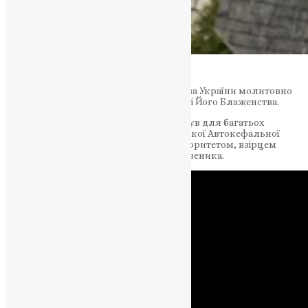
24 лютого 2021 р.Б., Православна Церква України молитовно
відзначила шосту річницю з дня смерті Його Блаженства.
Слід зазначити, що владика Мефодій був для багатьох
священнослужителів і вірних Української Автокефальної
Православної Церкви непохитним авторитетом, взірцем
істинного пастиря і невтомного молитвеника.