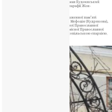
панахиду митрофорний протоієрей Роман Будзинський
духівник Фонду пам’яті та настоятель парафії Жон-
Мироносиць ПЦУ.
По-особливому молитовно згадали блаженної пам’яті
Митрополита Київського і всієї України Мефодія (Кудрякова),
вірного слугу Української Автокефальної Православної
Церкви, ревного поборника Єдиної Помісної Православної
Церкви, багаторічного керуючого Тернопільською єпархією.