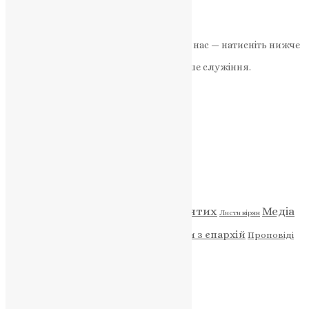
News
,
9 місяців тому
2 хв
читати
Якщо маєте можливість, підтримайте нас — натисніть нижче
«Пожертва».
Ваша допомога зміцнює наше служіння.
ПОЖЕРТВА
НАШ ТЕЛЕГРАМ
Категорії
Відео
ENG - News
Житія святих
Медіа
Діти
Листи вірян
Новини
Молитва
Новини з єпархій
Проповіді
Фото
Свята
Архів