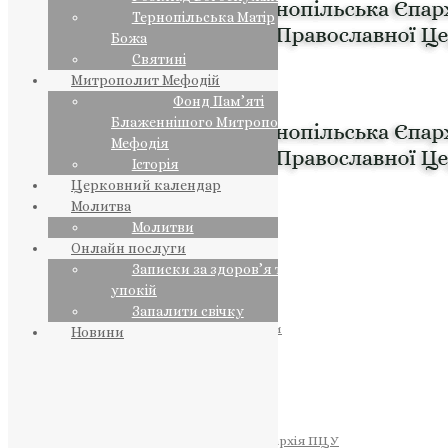
Тернопільська Матір
Божа
Святині
Митрополит Мефодій
Фонд Пам’яті
Блаженнішого Митрополита
Мефодія
Історія
Церковний календар
Молитва
Молитви
Онлайн послуги
Записки за здоров’я та за
упокій
Запалити свічку
ПРЕДСТОЯТЕЛЬ
Православна Церква України
Новини
ПРАВЛЯЧІ АРХІЄРЕЇ
Преосвященний НЕСТОР
Преосвященний ПАВЛО
Преосвященний ТИХОН
ЄПАРХІЇ
Тернопільська Єпархія ПЦУ
Тернопільсько-Бучацька Єпархія ПЦУ