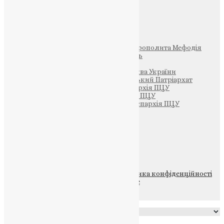
Інші
Фонд Пам’яті Блаженнішого Митрополита Мефодія
Парафія Святих Жон-Мироносиць
Патріархія ПЦУ (УАПЦ)
Офіційна сторінка – Помісна Церква України
Вселенський Константинопольський Патріархат
Тернопільсько-Кременецька єпархія ПЦУ
Тернопільсько-Бучацька єпархія ПЦУ
Тернопільсько-Теребовлянська єпархія ПЦУ
Щедрик – Церковна Лавка
ПОЖЕРТВА
НАШ ТЕЛЕГРАМ
© 2015-2026 Всі права захищені.
Політика конфіденційності
файлів та Cookie
Powered by
Translate