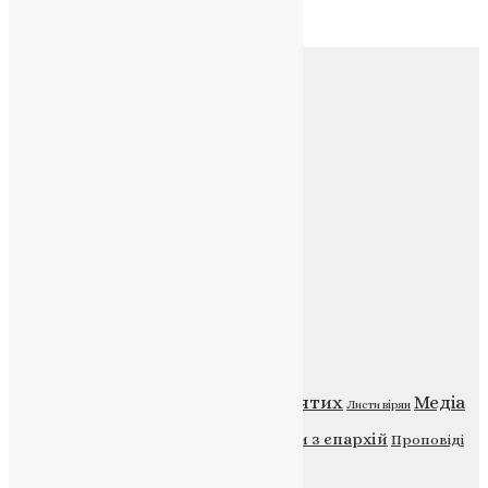
Архів
Соц.медіа
Контакти
E-mail:
info@uapc.te.ua
Веб-сайт:
https://uapc.te.ua
Головна
Контакти
Публічна оферта
Категорії
Відео
ENG - News
Житія святих
Медіа
Діти
Листи вірян
Новини
Молитва
Новини з єпархій
Проповіді
Фото
Свята