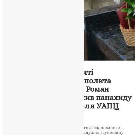
Фото
Духівник Фонду пам’яті
Блаженнішого Митрополита
Мефодія – протоієрей Роман
Будзинський відслужив панахиду
на могилі Предстоятеля УАПЦ
UAPC
,
5 років тому
1 хв
читати
27 лютого 2021 р.Б., в м.Тернополі на могилі вікопомного
Митрополита Мефодія (Кудрякова) відслужив заупокійну