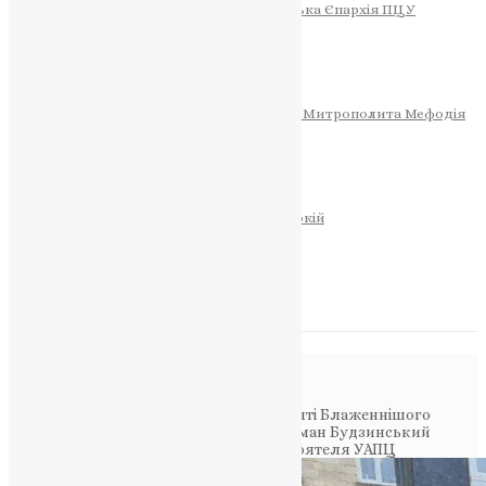
Тернопільсько-Теребовлянська Єпархія ПЦУ
СОБОР РІЗДВА ХРИСТОВОГО
Розклад Богослужінь
Тернопільська Матір Божа
Святині
МИТРОПОЛИТ МЕФОДІЙ
Фонд Пам’яті Блаженнішого Митрополита Мефодія
Історія
ЦЕРКОВНИЙ КАЛЕНДАР
МОЛИТВА
Молитви
ОНЛАЙН ПОСЛУГИ
Записки за здоров’я та за упокій
Запалити свічку
НОВИНИ
Повідомлення в блозі
Головна
>
Фото
>
Духівник Фонду пам’яті Блаженнішого
Митрополита Мефодія – протоієрей Роман Будзинський
відслужив панахиду на могилі Предстоятеля УАПЦ