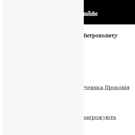
Вічна пам’ять Блаженнішому Митрополиту
Мефодію!
Пам’ять про нього з роду в рід!
Схожі записи
Молитва
,
Новини
,
Фото
День пам’яті святого великомученика Прокопія
News
,
2 роки тому
3 хв
читати
Новини
,
Фото
Вселенський патріарх: дії РПЦ загрожують
єдності Православ’я