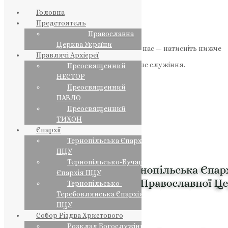
Головна
Предстоятель
Православна
Церква України
Якщо маєте можливість, підтримайте нас — натисніть нижче
Правлячі Архієреї
«Пожертва».
Ваша допомога зміцнює наше служіння.
Преосвященний
НЕСТОР
ПОЖЕРТВА
Преосвященний
ПАВЛО
НАШ ТЕЛЕГРАМ
Преосвященний
ТИХОН
Єпархії
Тернопільська Єпархія
ПЦУ
Тернопільсько-Бучацька
Єпархія ПЦУ
Тернопільсько-
Теребовлянська Єпархія
ПЦУ
Собор Різдва Христового
Розклад Богослужінь