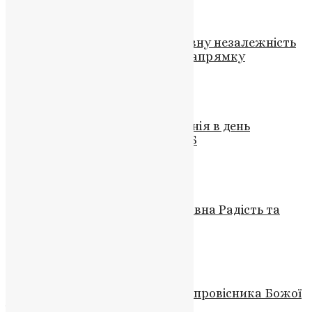
UAPC
,
4 роки тому
3 хв
читати
Новини
,
Фото
Патріарх Кирил оспорює духовну незалежність
України: крок у зворотньому напрямку
News
,
3 роки тому
2 хв
читати
Новини
,
Свята
,
Фото
Проповідь Митрополита Епіфанія в день
Обрізання Господнього 2023 Р.Б
UAPC
,
4 роки тому
5 хв
читати
Відео
,
Новини
,
Фото
Світле Різдво у Тернополі: Духовна Радість та
Об’єднання Віри
News
,
3 роки тому
2 хв
читати
Молитва
,
Новини
,
Фото
Святий Матфей: від митаря до провісника Божої
істини