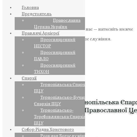
Головна
Предстоятель
Православна
Церква України
Якщо маєте можливість, підтримайте нас — натисніть нижче
Правлячі Архієреї
«Пожертва».
Ваша допомога зміцнює наше служіння.
Преосвященний
НЕСТОР
ПОЖЕРТВА
Преосвященний
ПАВЛО
НАШ ТЕЛЕГРАМ
Преосвященний
ТИХОН
Єпархії
Тернопільська Єпархія
ПЦУ
Тернопільсько-Бучацька
Єпархія ПЦУ
Тернопільсько-
Теребовлянська Єпархія
ПЦУ
Собор Різдва Христового
Розклад Богослужінь