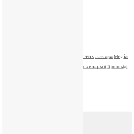
ПОЖЕРТВА
НАШ ТЕЛЕГРАМ
Категорії
Відео
ENG - News
Житія святих
Медіа
Діти
Листи вірян
Новини
Молитва
Новини з єпархій
Проповіді
Фото
Свята
Архів
Архів
Соц.медіа
Контакти