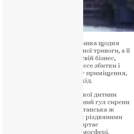
Водночас українська дівчинка щодня
сама чує сигнали повітряної тривоги, а її
родина, яка колись мала свій бізнес,
через російську агресію несе збитки і
змушена здавати в оренду приміщення,
яке колись приносило дохід.
Святковий вечір української дитини
також перериває нестерпний гул сирени
і світло вимикається. Британська ж
дівчинка насолоджується різдвяними
вогниками на ялинці, загортає
подарунок у святковій атмосфері.