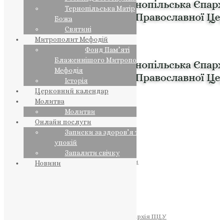
Тернопільська Матір
Божа
Святині
Митрополит Мефодій
Фонд Пам’яті
Блаженнішого Митрополита
Мефодія
Історія
Церковний календар
Молитва
Молитви
Онлайн послуги
Записки за здоров’я та за
упокій
Запалити свічку
ПРЕДСТОЯТЕЛЬ
Православна Церква України
Новини
ПРАВЛЯЧІ АРХІЄРЕЇ
Преосвященний НЕСТОР
Преосвященний ПАВЛО
Преосвященний ТИХОН
ЄПАРХІЇ
Тернопільська Єпархія ПЦУ
Тернопільсько-Бучацька Єпархія ПЦУ