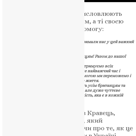
У коментарях британці висловлюють
свою підтримку українцям, а ті своєю
чергою — дякують за допомогу:
Дякуємо всім британцям, які підтримали нас у цей важкий
історичний час.
Веселого Різдва!
Дякуємо за підтримку всім британцям! Разом до нашої
перемоги!
Ми цінуємо вашу підтримку та підтримуємо всіх
британців! Дуже дякую! Для нас це найважчий час і
найтяжча зима, але з вашою допомогою ми переможемо і
пам’ятатимемо вашу допомогу все життя.
Дякуємо за підтримку та людяність усім британцям та
цивілізованому світу. Це коротке, але дуже чуттєве
повідомлення, яке передає реальність, яка є в кожній
родині.
Нагадаємо, отець Ярослав Кравець,
вікарій Вікаріату України, який
перебуває в Києві, говорячи про те, як це
— святкувати Різдво, коли в Україні