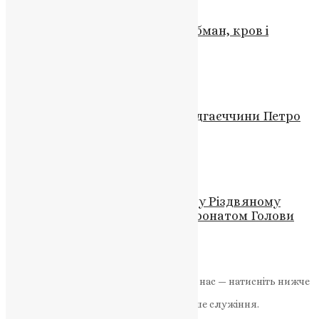
Новини
,
Фото
Російські псевдовибори-2024: обман, кров і
загроза
News
,
2 роки тому
2 хв
читати
Новини
,
Фото
На війні загинув Захисник із Підгаєччини Петро
Павуляк
News
,
1 рік тому
2 хв
читати
Відео
,
Новини
,
Фото
Предстоятель прийняв участь у Різдвяному
молитовному сніданку під патронатом Голови
Верховної Ради
News
,
3 роки тому
1 хв
читати
Якщо маєте можливість, підтримайте нас — натисніть нижче
«Пожертва».
Ваша допомога зміцнює наше служіння.