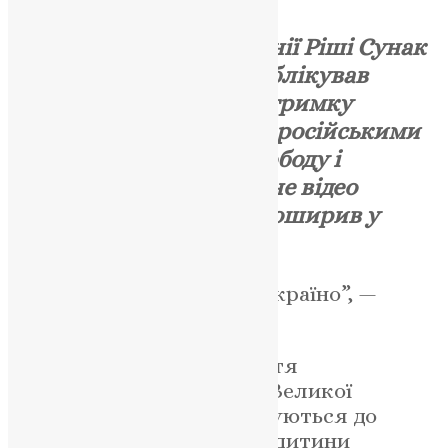
Прем’єр Великої Британії Ріші Сунак
напередодні Різдва опублікував
чутливий ролик на підтримку
України
, яка бореться з російськими
окупантами за свою свободу і
незалежність.
Відповідне відео
британський прем’єр поширив у
Twitter.
“У це Різдво ми з тобою, Україно”, —
написав прем’єр Британії.
На відео порівнюють життя
двох дівчаток з України і Великої
Британії. Вони обидві готуються до
Різдва, але в британської дитини