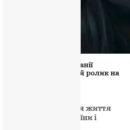
Відео
,
Новини
,
Фото
До сліз: прем’єр Британії
опублікував чутливий ролик на
підтримку України
UAPC
,
4 роки тому
2 хв
читати
У відео порівнюється життя
двох дівчаток з України і
Великої Британії