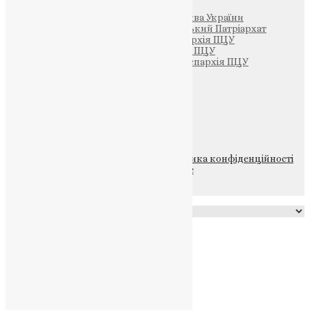
Патріархія ПЦУ (УАПЦ)
Офіційна сторінка – Помісна Церква України
Вселенський Константинопольський Патріархат
Тернопільсько-Кременецька єпархія ПЦУ
Тернопільсько-Бучацька єпархія ПЦУ
Тернопільсько-Теребовлянська єпархія ПЦУ
Щедрик – Церковна Лавка
ПОЖЕРТВА
НАШ ТЕЛЕГРАМ
© 2015-2026 Всі права захищені.
Політика конфіденційності
файлів та Cookie
Powered by
Translate