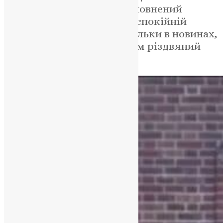
передсвятковий період сповнений
щастя: дівчинка снідає у спокійній
атмосфері і чує сирену тільки в новинах,
безтурботно купує з татом різдвяний
подарунок.