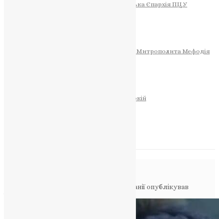
Тернопільсько-Теребовлянська Єпархія ПЦУ
СОБОР РІЗДВА ХРИСТОВОГО
Розклад Богослужінь
Тернопільська Матір Божа
Святині
МИТРОПОЛИТ МЕФОДІЙ
Фонд Пам’яті Блаженнішого Митрополита Мефодія
Історія
ЦЕРКОВНИЙ КАЛЕНДАР
МОЛИТВА
Молитви
ОНЛАЙН ПОСЛУГИ
Записки за здоров’я та за упокій
Запалити свічку
НОВИНИ
Повідомлення в блозі
Головна
>
Фото
>
До сліз: прем’єр Британії опублікував
чутливий ролик на підтримку України