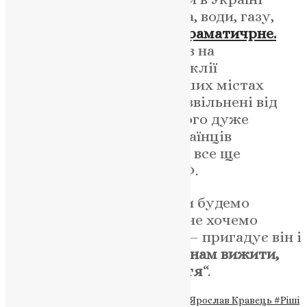
гинуть люди, немає світла, води, газу,
сказав — “це щось дуже драматичрне.
Нещодавно поляк побував на
Херсонщині, в Ізюмі, Балаклії
Харківської області та інших містах
східної України, які були звільнені від
російських окупантів, і його дуже
здивувало прагнення українців
повертатися до місць, які все ще
потерпають від терору РФ.
“За мить вони додають: ми будемо
тут, допоможіть нам. Ми не хочемо
залишати наші будинки, — пригадує він і
додає, —
тож допоможіть нам вижити,
дайте нам те, що дає життя
“.
Теги
#вікарій Вікаріату України
#отець Ярослав Кравець
#Ріші