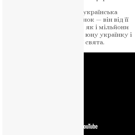
Та все ж навіть у темряві українська
дівчинка отримує подарунок — він від її
британської подруги, яка, як і мільйони
людей у світі, підтримала юну українку і
додала трішки світла до її свята.