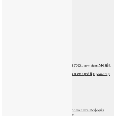
E-mail:
info@uapc.te.ua
Веб-сайт:
https://uapc.te.ua
Головна
Контакти
Публічна оферта
Категорії
Відео
ENG - News
Житія святих
Медіа
Діти
Листи вірян
Новини
Молитва
Новини з єпархій
Проповіді
Фото
Свята
Інші
Фонд Пам’яті Блаженнішого Митрополита Мефодія
Парафія Святих Жон-Мироносиць