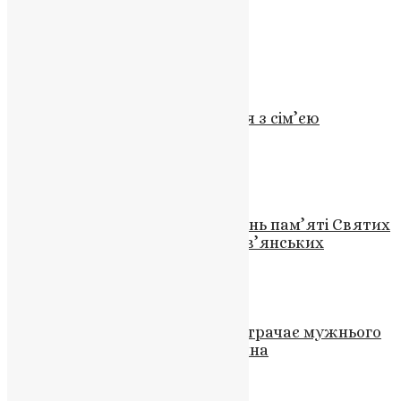
Сунак
Схожі записи
Новини
,
Фото
Митрополит Епіфаній зустрівся з сім’єю
загиблого захисника України
News
,
3 роки тому
1 хв
читати
Відео
,
Новини
Звернення Наталії Шевчук в день пам’яті Святих
Кирила і Мефодія учителів слов’янських
UAPC
,
5 років тому
2 хв
читати
Новини
,
Фото
Вічна пам’ять герою: Україна втрачає мужнього
матроса Ярослава Прокопишина
News
,
3 роки тому
2 хв
читати