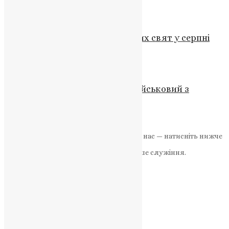
UAPC
,
4 роки тому
1 хв
читати
Новини
,
Фото
Відзначення великих церковних свят у серпні
News
,
2 роки тому
2 хв
читати
Новини
,
Фото
У боях на Донеччині загинув військовий з
Тернопільщини
UAPC
,
4 роки тому
1 хв
читати
Якщо маєте можливість, підтримайте нас — натисніть нижче
«Пожертва».
Ваша допомога зміцнює наше служіння.
ПОЖЕРТВА
НАШ ТЕЛЕГРАМ