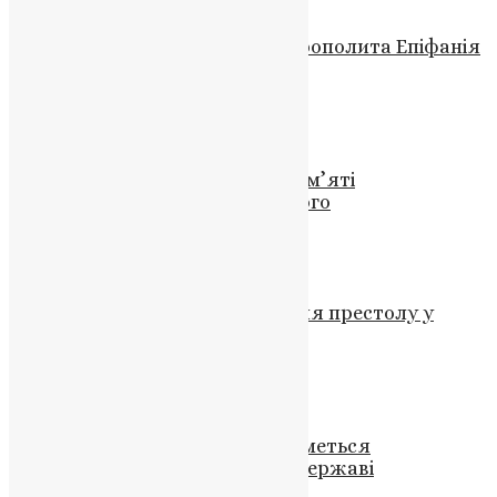
Новини
,
Фото
У Києві відбулася зустріч Митрополита Епіфанія
з Послом України в Польщі
News
,
1 рік тому
1 хв
читати
Новини
,
Фото
24 січня – День вшанування пам’яті
Преподобного Феодосія Великого
UAPC
,
4 роки тому
2 хв
читати
Новини
,
Фото
Урочиста Літургія та Освячення престолу у
Тернополі
News
,
3 роки тому
1 хв
читати
Новини
,
Фото
У Раді пояснили, як відбуватиметься
повернення майна УПЦ (МП) державі