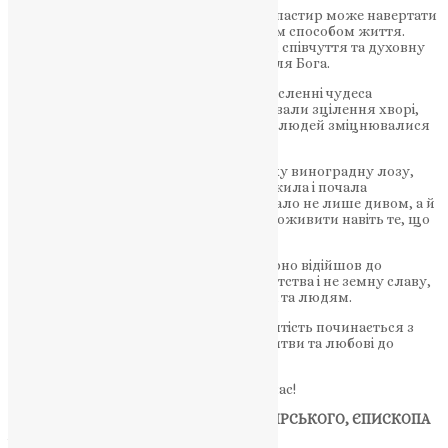
Його життя стало прикладом того, як пастир може навертати
людей не лише словами, але й власним способом життя.
Люди бачили його доброту, смирення, співчуття та духовну
силу, і саме це відкривало їхні серця для Бога.
Церква також зберегла спогади про численні чудеса
святителя. За його молитвами отримували зцілення хворі,
скорботні знаходили розраду, а багато людей зміцнювалися
у вірі.
Особливе місце займає переказ про суху виноградну лозу,
яка після благословення святителя ожила і почала
приносити плоди. Для християн це стало не лише дивом, а й
символом Божої благодаті, яка здатна оживити навіть те, що
здається висохлим і втраченим.
Близько 425 року святитель Тихон мирно відійшов до
Господа, залишивши після себе не багатства і не земну славу,
а приклад життя, присвяченого Богові та людям.
Його історія нагадує кожному з нас: святість починається з
малого — з доброго серця, щирої молитви та любові до
ближнього.
Святителю отче Тихоне, моли Бога за нас!
МОЛИТВА ДО СВЯТИТЕЛЯ ТИХОНА КІПРСЬКОГО, ЄПИСКОПА
АМАФУНТСЬКОГО