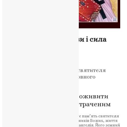
Молитва
,
Фото
Чудо виноградної лози і сила
Божої благодаті
News
,
2 місяці тому
3 хв
читати
Одне з найвідоміших чудес святителя
Тихона стало символом духовного
відродження.
Божа благодать здатна оживити
навіть те, що здається втраченим
Православна Церква сьогодні вшановує пам’ять святителя
Тихона Кіпрського — одного з тих угодників Божих, життя
яких стало живим свідченням сили Євангелія. Його земний