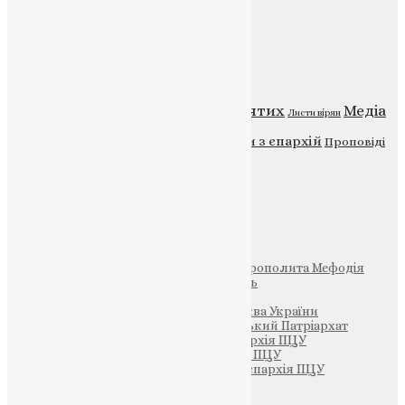
Категорії
Відео
ENG - News
Житія святих
Медіа
Діти
Листи вірян
Новини
Молитва
Новини з єпархій
Проповіді
Фото
Свята
Інші
Фонд Пам’яті Блаженнішого Митрополита Мефодія
Парафія Святих Жон-Мироносиць
Патріархія ПЦУ (УАПЦ)
Офіційна сторінка – Помісна Церква України
Вселенський Константинопольський Патріархат
Тернопільсько-Кременецька єпархія ПЦУ
Тернопільсько-Бучацька єпархія ПЦУ
Тернопільсько-Теребовлянська єпархія ПЦУ
Щедрик – Церковна Лавка