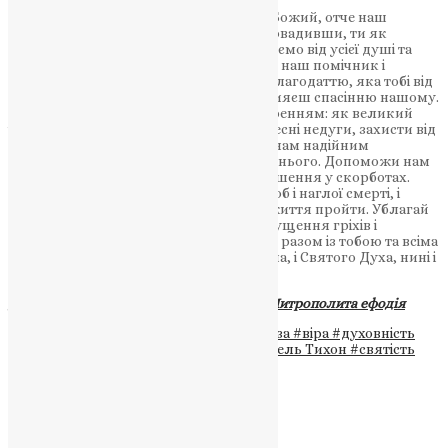
О, всехвальний святителю, угоднику Божий, отче наш
Тихоне! Ангельське на землі життя провадивши, ти як
добрий ангел дивно прославився. Віруємо від усієї душі та
розуміння нашого, що ти, милостивий наш помічник і
молитовник, щирими молитвами та благодаттю, яка тобі від
Господа щедро подається, завжди сприяєш спасінню нашому.
Припадаємо до тебе і молимося зі смиренням: як великий
чудотворець, зціли наші душевні й тілесні недуги, захисти від
видимих та невидимих ворогів, і будь нам надійним
заступником перед престолом Всевишнього. Допоможи нам
утвердити нашу віру та принеси полегшення у скорботах.
Визволи нас, отче, від усяких бід, хвороб і наглої смерті, і
сподоби нас у мирі та покаянні земне життя пройти. Ублагай
Милосердного Бога дарувати нам відпущення гріхів і
сподобитися Царства Небесного, де ми разом із тобою та всіма
святими прославлятимемо Отця, і Сина, і Святого Духа, нині і
повсякчас, і на віки віків. Амінь.
Джерело:
Фонд пам’яті Блаженнішого Митрополита ефодія
Теги
#Божа благодать
#виноградна лоза
#віра
#духовність
#Кіпр
#молитва
#Православ'я
#святитель Тихон
#святість
#Тернопільська Єпархія ПЦУ
#чудо
Схожі записи