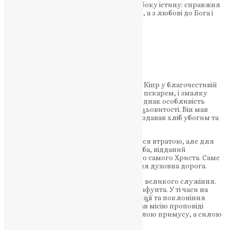
шлях нагадує нам про просту, але глибоку істину: справжня
святість народжується не з гучних слів, а з любові до Бога і
ближнього.
Підтримати молитву
Святитель Тихон народився на острові Кіпр у благочестивій
християнській родині. Його батько був пекарем, і змалку
хлопець допомагав у сімейній справі. Однак особливість
юного Тихона полягала не лише у працьовитості. Він мав
милосердне серце і часто без вагань роздавав хліб убогим та
нужденним.
Людськими мірками це могло здаватися втратою, але для
юного християнина кожен шматок хліба, відданий
нужденному, ставав проявом любові до самого Христа. Саме
тоді почала формуватися його майбутня духовна дорога.
З роками Господь покликав святого до великого служіння.
Тихона поставили єпископом міста Амафунта. У ті часи на
Кіпрі ще зберігалися язичницькі традиції та поклоніння
ідолам. Святитель без страху звершував місію проповіді
Христового вчення, але робив це не силою примусу, а силою
любові, лагідності та правди.