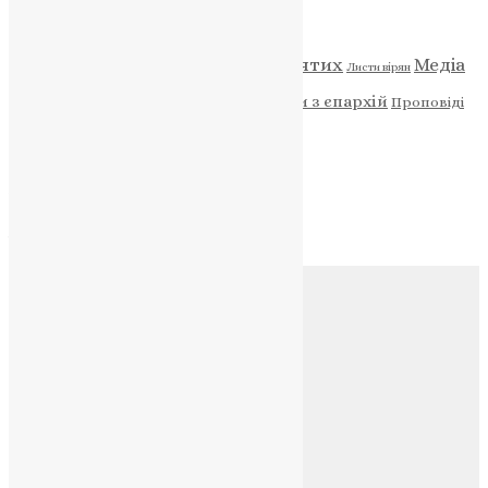
Категорії
Відео
ENG - News
Житія святих
Медіа
Діти
Листи вірян
Новини
Молитва
Новини з єпархій
Проповіді
Фото
Свята
Архів
Архів
Соц.медіа
Контакти
E-mail:
info@uapc.te.ua
Веб-сайт:
https://uapc.te.ua
Головна
Контакти
Публічна оферта