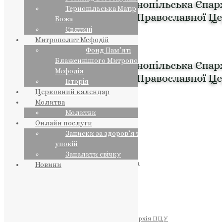
Тернопільська Матір
Божа
Святині
Митрополит Мефодій
Фонд Пам’яті
Блаженнішого Митрополита
Мефодія
Історія
Церковний календар
Молитва
Молитви
Онлайн послуги
Записки за здоров’я та за
упокій
Запалити свічку
ПРЕДСТОЯТЕЛЬ
Православна Церква України
Новини
ПРАВЛЯЧІ АРХІЄРЕЇ
Преосвященний НЕСТОР
Преосвященний ПАВЛО
Преосвященний ТИХОН
ЄПАРХІЇ
Тернопільська Єпархія ПЦУ
Тернопільсько-Бучацька Єпархія ПЦУ