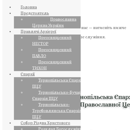
Головна
Предстоятель
Православна
Церква України
Якщо маєте можливість, підтримайте нас — натисніть нижче
Правлячі Архієреї
«Пожертва».
Ваша допомога зміцнює наше служіння.
Преосвященний
НЕСТОР
ПОЖЕРТВА
Преосвященний
ПАВЛО
НАШ ТЕЛЕГРАМ
Преосвященний
ТИХОН
Єпархії
Тернопільська Єпархія
ПЦУ
Тернопільсько-Бучацька
Єпархія ПЦУ
Тернопільсько-
Теребовлянська Єпархія
ПЦУ
Собор Різдва Христового
Розклад Богослужінь