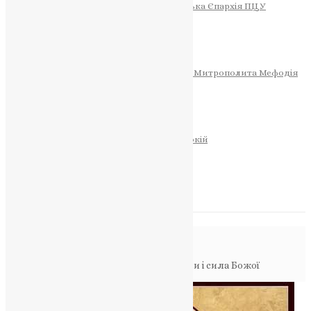
Тернопільсько-Теребовлянська Єпархія ПЦУ
СОБОР РІЗДВА ХРИСТОВОГО
Розклад Богослужінь
Тернопільська Матір Божа
Святині
МИТРОПОЛИТ МЕФОДІЙ
Фонд Пам’яті Блаженнішого Митрополита Мефодія
Історія
ЦЕРКОВНИЙ КАЛЕНДАР
МОЛИТВА
Молитви
ОНЛАЙН ПОСЛУГИ
Записки за здоров’я та за упокій
Запалити свічку
НОВИНИ
Повідомлення в блозі
Головна
>
Фото
>
Чудо виноградної лози і сила Божої
благодаті