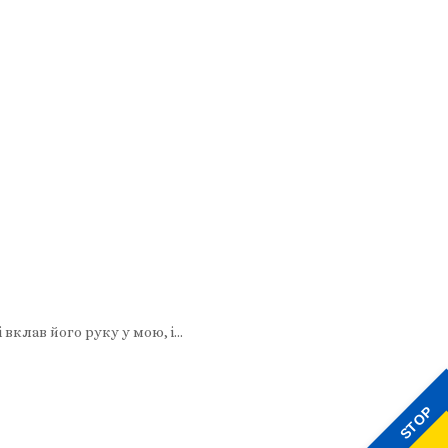
і вклав його руку у мою, і…
STOP