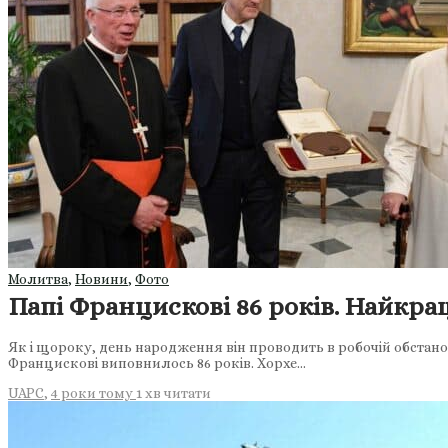
Молитва
,
Новини
,
Фото
Папі Францискові 86 років. Найкр
Як і щороку, день народження він проводить в робочій обстанов
Францискові виповнилось 86 років. Хорхе…
UAPC
,
4 роки тому
1 хв
читати