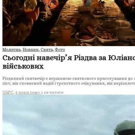
Молитва
,
Новини
,
Свята
,
Фото
Сьогодні навечір’я Різдва за Юліа
військових
Різдвяний святвечір є вершиною святкового приготування до зу
піст, він сповнений надій і трепетного очікування, він вирізняє
UAPC
,
4 роки тому
1 хв
читати