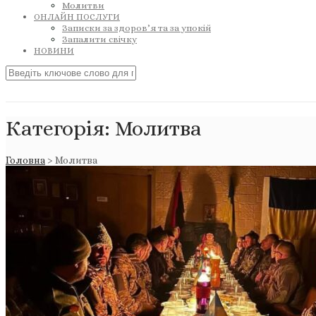
Молитви
ОНЛАЙН ПОСЛУГИ
Записки за здоров’я та за упокій
Запалити свічку
НОВИНИ
Категорія:
Молитва
Головна
>
Молитва