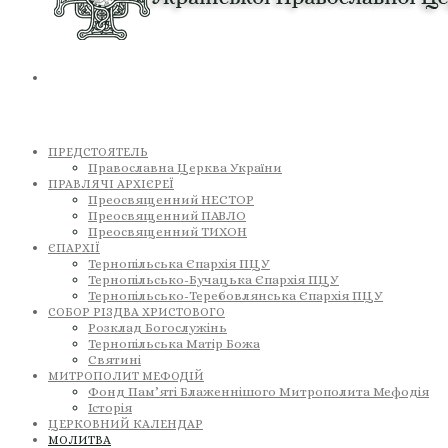
ПРЕДСТОЯТЕЛЬ
Православна Церква України
ПРАВЛЯЧІ АРХІЄРЕЇ
Преосвященний НЕСТОР
Преосвященний ПАВЛО
Преосвященний ТИХОН
ЄПАРХІЇ
Тернопільська Єпархія ПЦУ
Тернопільсько-Бучацька Єпархія ПЦУ
Тернопільсько-Теребовлянська Єпархія ПЦУ
СОБОР РІЗДВА ХРИСТОВОГО
Розклад Богослужінь
Тернопільська Матір Божа
Святині
МИТРОПОЛИТ МЕФОДІЙ
Фонд Пам’яті Блаженнішого Митрополита Мефодія
Історія
ЦЕРКОВНИЙ КАЛЕНДАР
МОЛИТВА