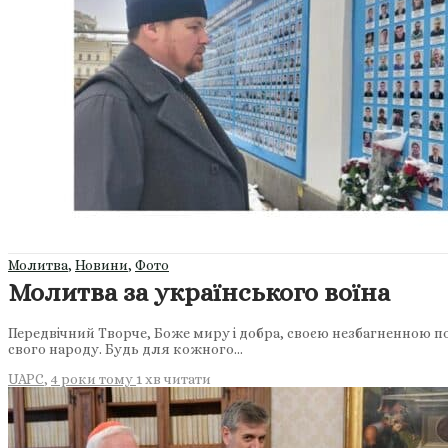
Молитва
,
Новини
,
Фото
Молитва за українського воїна
Передвічний Творче, Боже миру і добра, своєю незбагненною по
свого народу. Будь для кожного…
UAPC
,
4 роки тому
1 хв
читати