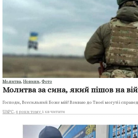
Молитва
,
Новини
,
Фото
Молитва за сина, який пішов на ві
Господи, Всесильний Боже мій! Взиваю до Твоєї могуті і справедл
UAPC
,
4 роки тому
1 хв
читати