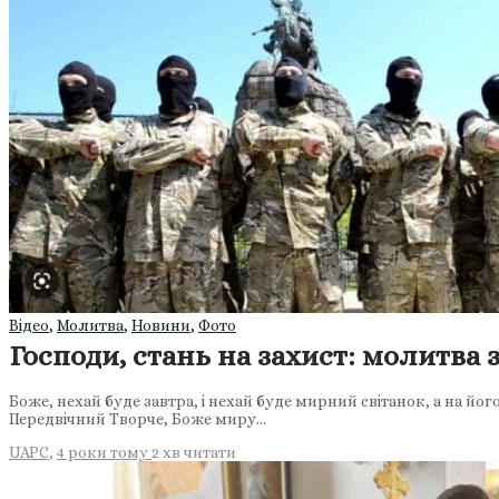
Відео
,
Молитва
,
Новини
,
Фото
Господи, стань на захист: молитва 
Боже, нехай буде завтра, і нехай буде мирний світанок, а на йо
Передвічний Творче, Боже миру…
UAPC
,
4 роки тому
2 хв
читати