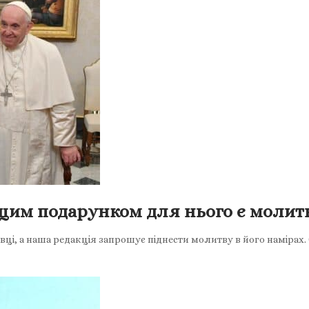
ащим подарунком для нього є молит
ці, а наша редакція запрошує піднести молитву в його намірах. С