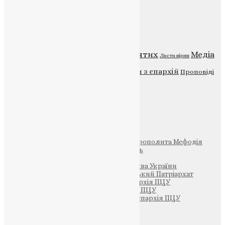
Категорії
Відео
ENG - News
Житія святих
Медіа
Діти
Листи вірян
Новини
Молитва
Новини з єпархій
Проповіді
Фото
Свята
Інші
Фонд Пам’яті Блаженнішого Митрополита Мефодія
Парафія Святих Жон-Мироносиць
Патріархія ПЦУ (УАПЦ)
Офіційна сторінка – Помісна Церква України
Вселенський Константинопольський Патріархат
Тернопільсько-Кременецька єпархія ПЦУ
Тернопільсько-Бучацька єпархія ПЦУ
Тернопільсько-Теребовлянська єпархія ПЦУ
Щедрик – Церковна Лавка
ПОЖЕРТВА