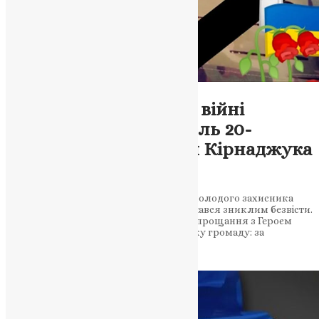
Новини
,
Фото
Скорботна звістка: на війні
підтвердилася загибель 20-
річного воїна Миколи Кірнаджука
із села Сухівці
ДНК-експертиза підтвердила смерть молодого захисника
України, який понад півтора року вважався зниклим безвісти.
Громада готується до гідної зустрічі та прощання з Героєм
Сумна звістка сколихнула Скориківську громаду: за
результатами тесту…
News
,
12 місяців тому
2 хв
читати