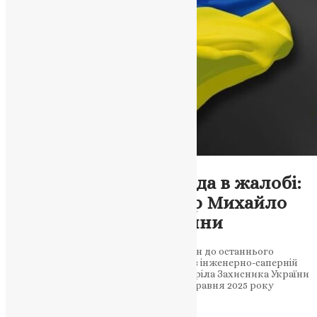
Новини
,
Фото
Микулинецька громада в жалобі:
на війні загинув сапер Михайло
Татарин із села Різдвяни
37-річний воїн-земляк Михайло Татарин до останнього
виконував небезпечну службу сапера в інженерно-саперній
роті, захищаючи Україну. Громада зустріла Захисника України
живим коридором та лампадками 23 травня 2025 року
Микулинецька громада отримала…