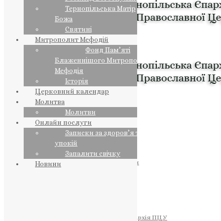
Тернопільська Матір
Божа
Святині
Митрополит Мефодій
Фонд Пам’яті
Блаженнішого Митрополита
Мефодія
Історія
Церковний календар
Молитва
Молитви
Онлайн послуги
Записки за здоров’я та за
упокій
Запалити свічку
ПРЕДСТОЯТЕЛЬ
Православна Церква України
Новини
ПРАВЛЯЧІ АРХІЄРЕЇ
Преосвященний НЕСТОР
Преосвященний ПАВЛО
Преосвященний ТИХОН
ЄПАРХІЇ
Тернопільська Єпархія ПЦУ
Тернопільсько-Бучацька Єпархія ПЦУ