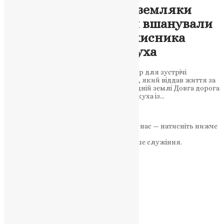
Довга дорога додому: земляки
Заліщицької громади вшанували
пам’ять загиблого захисника
України Руслана Макуха
Односельці створили «живий» коридор для зустрічі
загиблого воїна-героя Руслана Макуха, який віддав життя за
Україну та знайшов вічний спокій на рідній землі Довга дорога
додому захисника України Руслана Макуха із…
News
,
2 роки тому
2 хв
читати
Якщо маєте можливість, підтримайте нас — натисніть нижче
«Пожертва».
Ваша допомога зміцнює наше служіння.
ПОЖЕРТВА
НАШ ТЕЛЕГРАМ
Категорії