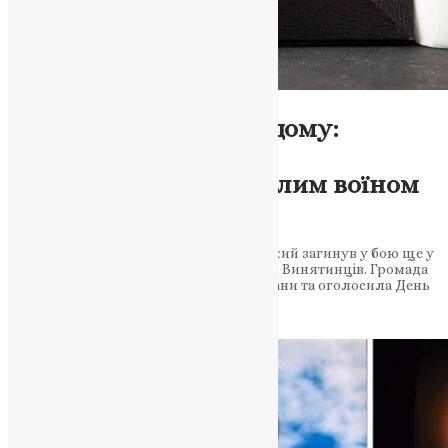
Новини
,
Фото
«На щиті» до рідного дому:
Заліщицька громада
попрощалася з полеглим воїном
Євгенієм Шацьким
Захисник України Євгеній Шацький, який загинув у бою ще у
травні 2024 року, повернувся до рідних Винятинців. Громада
зустріла Героя «живим» коридором шани та оголосила День
жалоби До Заліщицької громади…
News
,
3 місяці тому
2 хв
читати