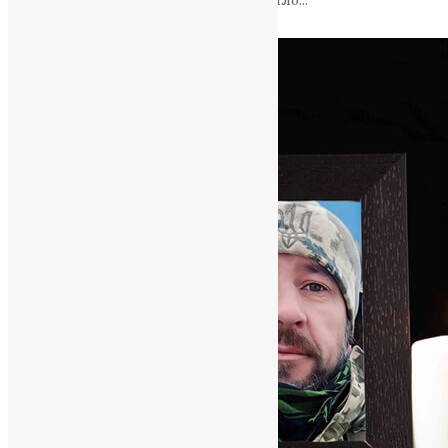
щиті» Скорботне повідомлення надійшло…
News
,
3 місяці тому
2 хв
читати