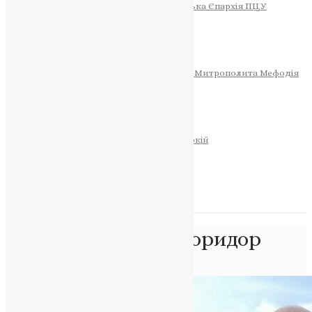
Тернопільсько-Теребовлянська Єпархія ПЦУ
СОБОР РІЗДВА ХРИСТОВОГО
Розклад Богослужінь
Тернопільська Матір Божа
Святині
МИТРОПОЛИТ МЕФОДІЙ
Фонд Пам’яті Блаженнішого Митрополита Мефодія
Історія
ЦЕРКОВНИЙ КАЛЕНДАР
МОЛИТВА
Молитви
ОНЛАЙН ПОСЛУГИ
Записки за здоров’я та за упокій
Запалити свічку
НОВИНИ
Позначка:
живий коридор
Головна
>
живий коридор