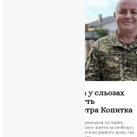
Новини
,
Фото
Озернянська громада у сльозах
провела в останню путь
захисника України Петра Копитка
У селі Озерна навколішки та живим коридором зустріли
полеглого Петра Копитка, який віддав своє життя за свободу і
незалежність Батьківщини та повернувся до рідного дому «на