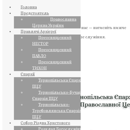
Головна
Предстоятель
Православна
Церква України
Якщо маєте можливість, підтримайте нас — натисніть нижче
Правлячі Архієреї
«Пожертва».
Ваша допомога зміцнює наше служіння.
Преосвященний
НЕСТОР
ПОЖЕРТВА
Преосвященний
ПАВЛО
НАШ ТЕЛЕГРАМ
Преосвященний
ТИХОН
Єпархії
Тернопільська Єпархія
ПЦУ
Тернопільсько-Бучацька
Єпархія ПЦУ
Тернопільсько-
Теребовлянська Єпархія
ПЦУ
Собор Різдва Христового
Розклад Богослужінь