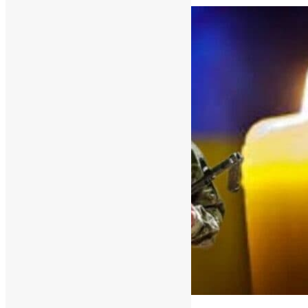
News
,
1 рік тому
3 хв
читати
Новини
,
Фото