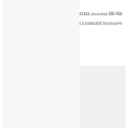
Відео
ENG - News
Житія святих
Медіа
Діти
Листи вірян
Новини
Молитва
Новини з єпархій
Проповіді
Фото
Свята
Архів
Архів
Соц.медіа
Контакти
E-mail:
info@uapc.te.ua
Веб-сайт:
https://uapc.te.ua
Головна
Контакти
Публічна оферта