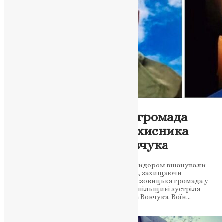
Новини
,
Фото
Великоберезовицька громада
зустріла полеглого захисника
України Ярослава Вовчука
Жителі Великої Березовиці живим коридором вшанували
воїна-земляка, який загинув на фронті, захищаючи
незалежність Батьківщини Великоберезовицька громада у
скорботі: сьогодні, 16 березня, на Тернопільщині зустріла
загиблого захисника України Ярослава Вовчука. Воїн…
News
,
5 місяців тому
2 хв
читати