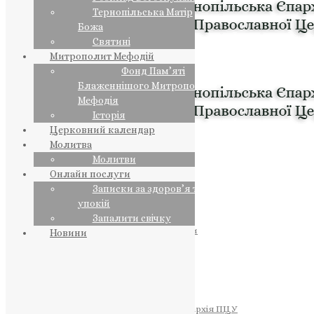
Тернопільська Матір
Божа
Святині
Митрополит Мефодій
Фонд Пам’яті
Блаженнішого Митрополита
Мефодія
Історія
Церковний календар
Молитва
Молитви
Онлайн послуги
Записки за здоров’я та за
упокій
Запалити свічку
ПРЕДСТОЯТЕЛЬ
Православна Церква України
Новини
ПРАВЛЯЧІ АРХІЄРЕЇ
Преосвященний НЕСТОР
Преосвященний ПАВЛО
Преосвященний ТИХОН
ЄПАРХІЇ
Тернопільська Єпархія ПЦУ
Тернопільсько-Бучацька Єпархія ПЦУ