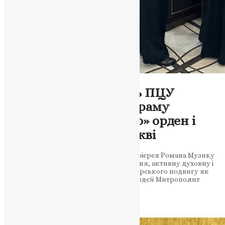
Новини
,
Фото
У Києві Предстоятель ПЦУ
вручив настоятелю храму
«Живоносне Джерело» орден і
Хрест за вірність Церкві
Блаженніший Епіфаній відзначив протоієрея Романа Музику
високими нагородами за ревне служіння, активну духовну і
благодійну діяльність. Визнання пастирського подвигу як
приклад жертовної любові до Бога і людей Митрополит
Епіфаній відзначив…
News
,
9 місяців тому
2 хв
читати