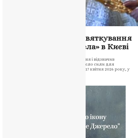
Новини
,
Фото
Молитва за Україну: святкування
«Живоносного Джерела» в Києві
Предстоятель ПЦУ очолив богослужіння і відзначив
волонтерів та військових. Віра як джерело сили для
українців У п’ятницю Світлого тижня, 17 квітня 2026 року, у
храмі на честь ікони Божої Матері…
News
,
4 місяці тому
2 хв
читати