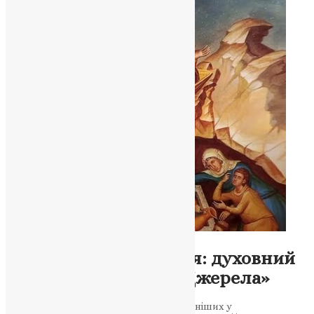
Молитва
,
Новини
,
Фото
Ікона, що дарує життя: духовний
сенс «Живоносного Джерела»
Чому ця святиня є однією з найшанованіших у