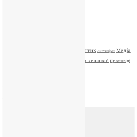
НАШ ТЕЛЕГРАМ
Категорії
Відео
ENG - News
Житія святих
Медіа
Діти
Листи вірян
Новини
Молитва
Новини з єпархій
Проповіді
Фото
Свята
Архів
Архів
Соц.медіа
Контакти
E-mail:
info@uapc.te.ua