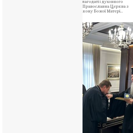
православному світі. Вода як символ благодаті і духовного
очищення У п’ятницю Світлої седмиці Православна Церква з
особливою благоговійністю вшановує ікону Божої Матері…
News
,
4 місяці тому
2 хв
читати