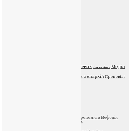
Веб-сайт:
https://uapc.te.ua
Головна
Контакти
Публічна оферта
Категорії
Відео
ENG - News
Житія святих
Медіа
Діти
Листи вірян
Новини
Молитва
Новини з єпархій
Проповіді
Фото
Свята
Інші
Фонд Пам’яті Блаженнішого Митрополита Мефодія
Парафія Святих Жон-Мироносиць
Патріархія ПЦУ (УАПЦ)