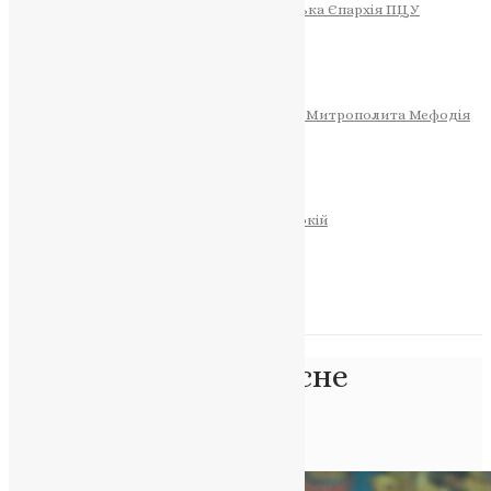
Тернопільсько-Теребовлянська Єпархія ПЦУ
СОБОР РІЗДВА ХРИСТОВОГО
Розклад Богослужінь
Тернопільська Матір Божа
Святині
МИТРОПОЛИТ МЕФОДІЙ
Фонд Пам’яті Блаженнішого Митрополита Мефодія
Історія
ЦЕРКОВНИЙ КАЛЕНДАР
МОЛИТВА
Молитви
ОНЛАЙН ПОСЛУГИ
Записки за здоров’я та за упокій
Запалити свічку
НОВИНИ
Позначка:
Живоносне
Джерело
Головна
>
Живоносне Джерело