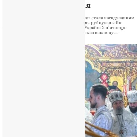
Митрополита Епіфанія
Проповідь у храмі «Живоносне Джерело» стала нагадуванням
про силу віри, що відроджує навіть після руйнувань. Як
історія святині перегукується з долею України У п’ятницю
Світлого тижня, коли Православна Церква вшановує…
News
,
4 місяці тому
2 хв
читати