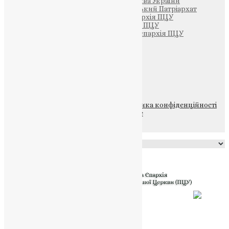
Офіційна сторінка – Помісна Церква України
Вселенський Константинопольський Патріархат
Тернопільсько-Кременецька єпархія ПЦУ
Тернопільсько-Бучацька єпархія ПЦУ
Тернопільсько-Теребовлянська єпархія ПЦУ
Щедрик – Церковна Лавка
ПОЖЕРТВА
НАШ ТЕЛЕГРАМ
© 2015-2026 Всі права захищені.
Політика конфіденційності
файлів та Cookie
Powered by
Translate