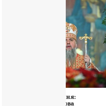
Новини
,
Фото
Від руїн до відродження:
символізм храму і слова