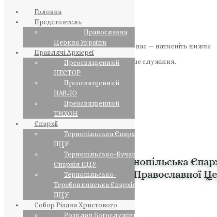
Головна
Предстоятель
Православна
Церква України
Якщо маєте можливість, підтримайте нас — натисніть нижче
Правлячі Архієреї
«Пожертва».
Ваша допомога зміцнює наше служіння.
Преосвященний
НЕСТОР
ПОЖЕРТВА
Преосвященний
ПАВЛО
НАШ ТЕЛЕГРАМ
Преосвященний
ТИХОН
Єпархії
Тернопільська Єпархія
ПЦУ
Тернопільсько-Бучацька
Єпархія ПЦУ
Тернопільсько-
Теребовлянська Єпархія
ПЦУ
Собор Різдва Христового
Розклад Богослужінь