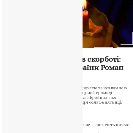
Новини
,
Фото
Заліщицька громада в скорботі:
загинув захисник України Роман
Корюненко
Воїн із Винятинців, який відзначався щирістю та незламною
вірою, буде похований у Києві У Заліщицькій громаді
повідомили про загибель воїна-земляка Збройних сил
України Романа Корюненка — уродженця села Винятинці.
Як…
News
,
3 місяці тому
2 хв
читати
Якщо маєте можливість, підтримайте нас — натисніть нижче
«Пожертва».