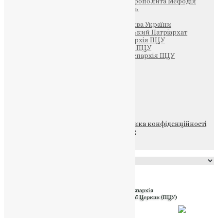
Фонд Пам’яті Блаженнішого Митрополита Мефодія
Парафія Святих Жон-Мироносиць
Патріархія ПЦУ (УАПЦ)
Офіційна сторінка – Помісна Церква України
Вселенський Константинопольський Патріархат
Тернопільсько-Кременецька єпархія ПЦУ
Тернопільсько-Бучацька єпархія ПЦУ
Тернопільсько-Теребовлянська єпархія ПЦУ
Щедрик – Церковна Лавка
ПОЖЕРТВА
НАШ ТЕЛЕГРАМ
© 2015-2026 Всі права захищені.
Політика конфіденційності
файлів та Cookie
Powered by
Translate