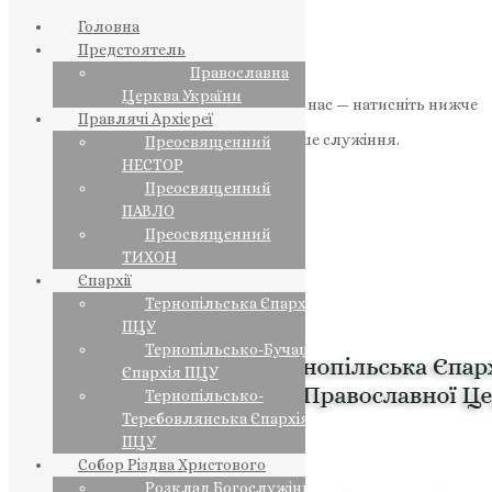
Головна
Предстоятель
Православна
Церква України
Якщо маєте можливість, підтримайте нас — натисніть нижче
Правлячі Архієреї
«Пожертва».
Ваша допомога зміцнює наше служіння.
Преосвященний
НЕСТОР
ПОЖЕРТВА
Преосвященний
ПАВЛО
НАШ ТЕЛЕГРАМ
Преосвященний
ТИХОН
Єпархії
Тернопільська Єпархія
ПЦУ
Тернопільсько-Бучацька
Єпархія ПЦУ
Тернопільсько-
Теребовлянська Єпархія
ПЦУ
Собор Різдва Христового
Розклад Богослужінь