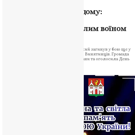
Новини
,
Фото
«На щиті» до рідного дому:
Заліщицька громада
попрощалася з полеглим воїном
Євгенієм Шацьким
Захисник України Євгеній Шацький, який загинув у бою ще у
травні 2024 року, повернувся до рідних Винятинців. Громада
зустріла Героя «живим» коридором шани та оголосила День
жалоби До Заліщицької громади…
News
,
3 місяці тому
2 хв
читати