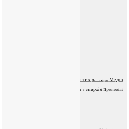
Контакти
E-mail:
info@uapc.te.ua
Веб-сайт:
https://uapc.te.ua
Головна
Контакти
Публічна оферта
Категорії
Відео
ENG - News
Житія святих
Медіа
Діти
Листи вірян
Новини
Молитва
Новини з єпархій
Проповіді
Фото
Свята
Інші