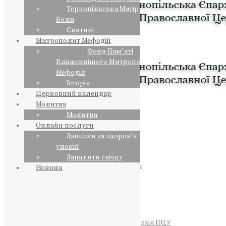
Тернопільська Матір
Божа
Святині
Митрополит Мефодій
Фонд Пам’яті
Блаженнішого Митрополита
Мефодія
Історія
Церковний календар
Молитва
Молитви
Онлайн послуги
Записки за здоров’я та за
упокій
Запалити свічку
ПРЕДСТОЯТЕЛЬ
Православна Церква України
Новини
ПРАВЛЯЧІ АРХІЄРЕЇ
Преосвященний НЕСТОР
Преосвященний ПАВЛО
Преосвященний ТИХОН
ЄПАРХІЇ
Тернопільська Єпархія ПЦУ
Тернопільсько-Бучацька Єпархія ПЦУ