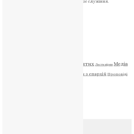
Ваша допомога зміцнює наше служіння.
ПОЖЕРТВА
НАШ ТЕЛЕГРАМ
Категорії
Відео
ENG - News
Житія святих
Медіа
Діти
Листи вірян
Новини
Молитва
Новини з єпархій
Проповіді
Фото
Свята
Архів
Архів
Соц.медіа