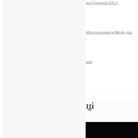
Тернопільсько-Теребовлянська Єпархія ПЦУ
СОБОР РІЗДВА ХРИСТОВОГО
Розклад Богослужінь
Тернопільська Матір Божа
Святині
МИТРОПОЛИТ МЕФОДІЙ
Фонд Пам’яті Блаженнішого Митрополита Мефодія
Історія
ЦЕРКОВНИЙ КАЛЕНДАР
МОЛИТВА
Молитви
ОНЛАЙН ПОСЛУГИ
Записки за здоров’я та за упокій
Запалити свічку
НОВИНИ
Позначка:
Винятинці
Головна
>
Винятинці