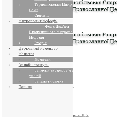
Тернопільська Матір
Божа
Святині
Митрополит Мефодій
Фонд Пам’яті
Блаженнішого Митрополита
Мефодія
Історія
Церковний календар
Молитва
Молитви
Онлайн послуги
Записки за здоров’я та за
упокій
Запалити свічку
ПРЕДСТОЯТЕЛЬ
Православна Церква України
Новини
ПРАВЛЯЧІ АРХІЄРЕЇ
Преосвященний НЕСТОР
Преосвященний ПАВЛО
Преосвященний ТИХОН
ЄПАРХІЇ
Тернопільська Єпархія ПЦУ
Тернопільсько-Бучацька Єпархія ПЦУ