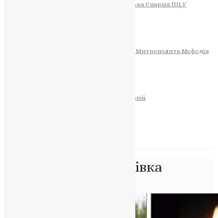
Тернопільсько-Теребовлянська Єпархія ПЦУ
СОБОР РІЗДВА ХРИСТОВОГО
Розклад Богослужінь
Тернопільська Матір Божа
Святині
МИТРОПОЛИТ МЕФОДІЙ
Фонд Пам’яті Блаженнішого Митрополита Мефодія
Історія
ЦЕРКОВНИЙ КАЛЕНДАР
МОЛИТВА
Молитви
ОНЛАЙН ПОСЛУГИ
Записки за здоров’я та за упокій
Запалити свічку
НОВИНИ
Позначка:
Воздвижівка
Головна
>
Воздвижівка