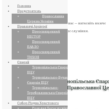
Головна
Предстоятель
Православна
Церква України
Якщо маєте можливість, підтримайте нас — натисніть нижче
Правлячі Архієреї
«Пожертва».
Ваша допомога зміцнює наше служіння.
Преосвященний
НЕСТОР
ПОЖЕРТВА
Преосвященний
ПАВЛО
НАШ ТЕЛЕГРАМ
Преосвященний
ТИХОН
Єпархії
Тернопільська Єпархія
ПЦУ
Тернопільсько-Бучацька
Єпархія ПЦУ
Тернопільсько-
Теребовлянська Єпархія
ПЦУ
Собор Різдва Христового
Розклад Богослужінь