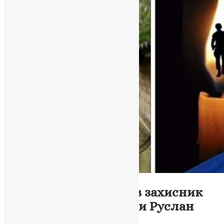
Новини
,
Фото
На Запоріжжі загинув захисник
України зі Зборівщини Руслан
Ільчун