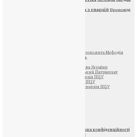
Новини
Молитва
Новини з єпархій
Проповіді
Фото
Свята
Інші
Фонд Пам’яті Блаженнішого Митрополита Мефодія
Парафія Святих Жон-Мироносиць
Патріархія ПЦУ (УАПЦ)
Офіційна сторінка – Помісна Церква України
Вселенський Константинопольський Патріархат
Тернопільсько-Кременецька єпархія ПЦУ
Тернопільсько-Бучацька єпархія ПЦУ
Тернопільсько-Теребовлянська єпархія ПЦУ
Щедрик – Церковна Лавка
ПОЖЕРТВА
НАШ ТЕЛЕГРАМ
© 2015-2026 Всі права захищені.
Політика конфіденційності
файлів та Cookie