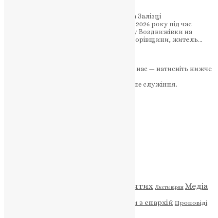
34-річний воїн Руслан Ільчун із селища Залізці
Тернопільської області поліг 21 травня 2026 року під час
виконання бойового завдання поблизу Воздвижівки на
Запоріжжі На Запоріжжі поліг воїн зі Зборівщини, житель…
News
,
2 місяці тому
2 хв
читати
Якщо маєте можливість, підтримайте нас — натисніть нижче
«Пожертва».
Ваша допомога зміцнює наше служіння.
ПОЖЕРТВА
НАШ ТЕЛЕГРАМ
Категорії
Відео
ENG - News
Житія святих
Медіа
Діти
Листи вірян
Новини
Молитва
Новини з єпархій
Проповіді
Фото
Свята