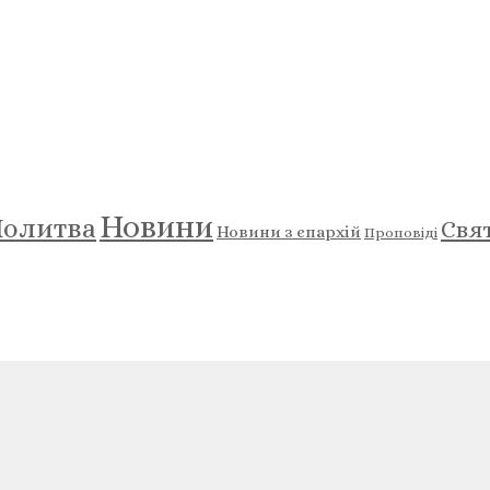
Новини
олитва
Свя
Новини з єпархій
Проповіді