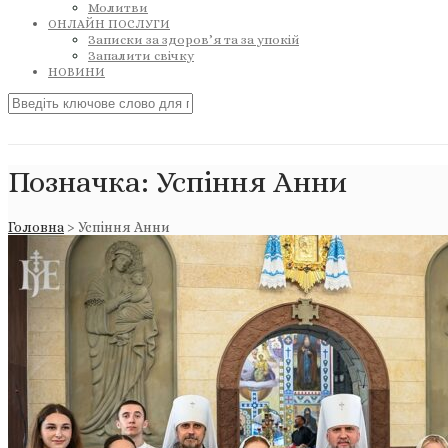
Молитви
ОНЛАЙН ПОСЛУГИ
Записки за здоров’я та за упокій
Запалити свічку
НОВИНИ
Позначка:
Успіння Анни
Головна
>
Успіння Анни