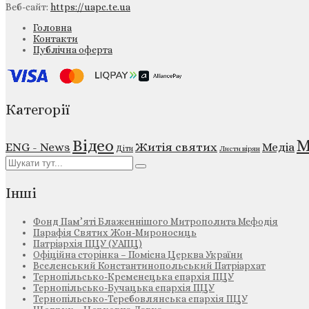
Веб-сайт:
https://uapc.te.ua
Головна
Контакти
Публічна оферта
Категорії
М
Відео
ENG - News
Житія святих
Медіа
Діти
Листи вірян
Інші
Фонд Пам’яті Блаженнішого Митрополита Мефодія
Парафія Святих Жон-Мироносиць
Патріархія ПЦУ (УАПЦ)
Офіційна сторінка – Помісна Церква України
Вселенський Константинопольський Патріархат
Тернопільсько-Кременецька єпархія ПЦУ
Тернопільсько-Бучацька єпархія ПЦУ
Тернопільсько-Теребовлянська єпархія ПЦУ