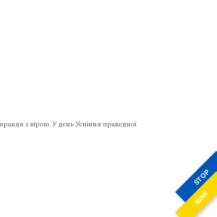
равди з вірою. У день Успіння праведної
STOP
WAR