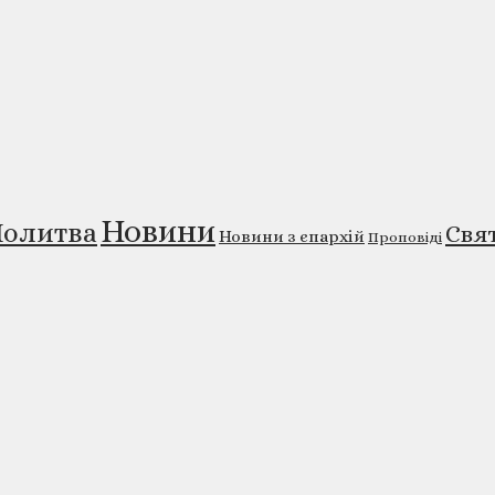
Новини
олитва
Свя
Новини з єпархій
Проповіді