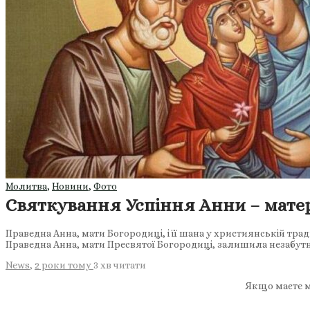
Молитва
,
Новини
,
Фото
Святкування Успіння Анни – матер
Праведна Анна, мати Богородиці, і її шана у християнській тра
Праведна Анна, мати Пресвятої Богородиці, залишила незабут
News
,
2 роки тому
3 хв
читати
Якщо маєте м