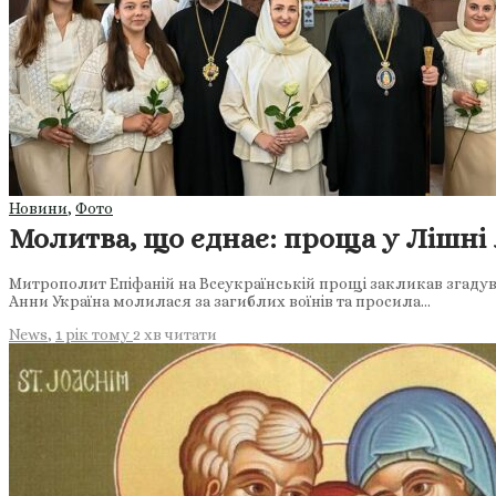
Новини
,
Фото
Молитва, що єднає: проща у Лішні 
Митрополит Епіфаній на Всеукраїнській прощі закликав згадува
Анни Україна молилася за загиблих воїнів та просила…
News
,
1 рік тому
2 хв
читати