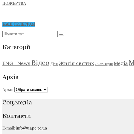
ПОЖЕРТВА
НАШ ТЕЛЕГРАМ
Категорії
М
Відео
ENG - News
Житія святих
Медіа
Діти
Листи вірян
Архів
Архів
Соц.медіа
Контакти
E-mail:
info@uapc.te.ua