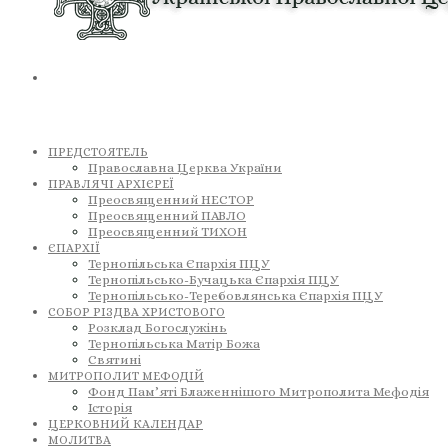
ПРЕДСТОЯТЕЛЬ
Православна Церква України
ПРАВЛЯЧІ АРХІЄРЕЇ
Преосвященний НЕСТОР
Преосвященний ПАВЛО
Преосвященний ТИХОН
ЄПАРХІЇ
Тернопільська Єпархія ПЦУ
Тернопільсько-Бучацька Єпархія ПЦУ
Тернопільсько-Теребовлянська Єпархія ПЦУ
СОБОР РІЗДВА ХРИСТОВОГО
Розклад Богослужінь
Тернопільська Матір Божа
Святині
МИТРОПОЛИТ МЕФОДІЙ
Фонд Пам’яті Блаженнішого Митрополита Мефодія
Історія
ЦЕРКОВНИЙ КАЛЕНДАР
МОЛИТВА