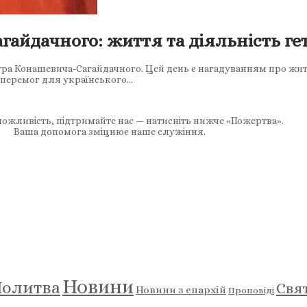
айдачного: життя та діяльність гет
Петра Конашевича-Сагайдачного. Цей день є нагадуванням про ж
 перемог для українського…
ожливість, підтримайте нас — натисніть нижче «Пожертва».
Ваша допомога зміцнює наше служіння.
Новини
олитва
Свя
Новини з єпархій
Проповіді