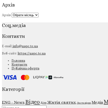
Архів
Архів
Соц.медіа
Контакти
E-mail:
info@uapc.te.ua
Веб-сайт:
https://uapc.te.ua
Головна
Контакти
Публічна оферта
Категорії
М
Відео
ENG - News
Житія святих
Медіа
Діти
Листи вірян