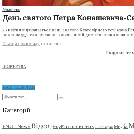
Молитва
День святого Петра Конашевича-Саг
20 квітня відзначається день святого благовірного гетьмана 
полководця та державного діяча, який домігся низки значних
News
,
3 роки тому
1 хв
читати
Якщо маєте м
ПОЖЕРТВА
НАШ ТЕЛЕГРАМ
Категорії
М
Відео
ENG - News
Житія святих
Медіа
Діти
Листи вірян