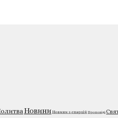
Новини
олитва
Свя
Новини з єпархій
Проповіді