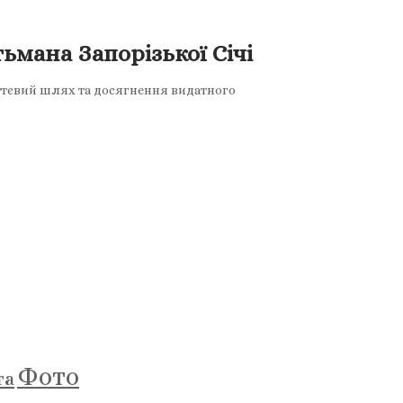
ьмана Запорізької Січі
иттєвий шлях та досягнення видатного
Фото
та