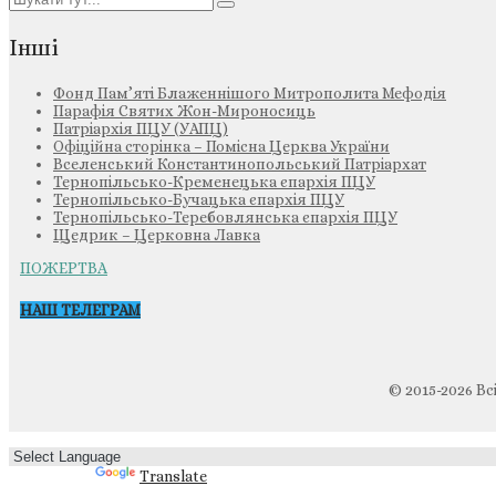
Інші
Фонд Пам’яті Блаженнішого Митрополита Мефодія
Парафія Святих Жон-Мироносиць
Патріархія ПЦУ (УАПЦ)
Офіційна сторінка – Помісна Церква України
Вселенський Константинопольський Патріархат
Тернопільсько-Кременецька єпархія ПЦУ
Тернопільсько-Бучацька єпархія ПЦУ
Тернопільсько-Теребовлянська єпархія ПЦУ
Щедрик – Церковна Лавка
ПОЖЕРТВА
НАШ ТЕЛЕГРАМ
© 2015-2026 Вс
Powered by
Translate