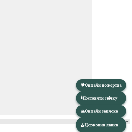
💗
Онлайн пожертва
🕯️
Поставити свічку
🙏
Онлайн записка
Церковна лавка
⛪