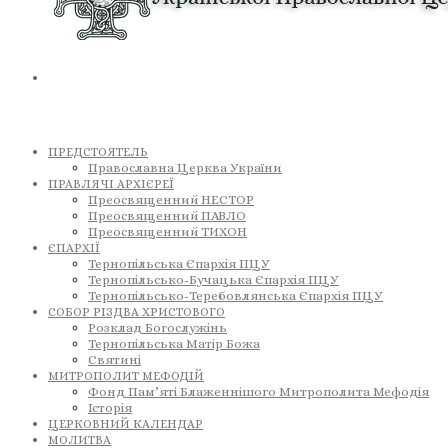
ПРЕДСТОЯТЕЛЬ
Православна Церква України
ПРАВЛЯЧІ АРХІЄРЕЇ
Преосвященний НЕСТОР
Преосвященний ПАВЛО
Преосвященний ТИХОН
ЄПАРХІЇ
Тернопільська Єпархія ПЦУ
Тернопільсько-Бучацька Єпархія ПЦУ
Тернопільсько-Теребовлянська Єпархія ПЦУ
СОБОР РІЗДВА ХРИСТОВОГО
Розклад Богослужінь
Тернопільська Матір Божа
Святині
МИТРОПОЛИТ МЕФОДІЙ
Фонд Пам’яті Блаженнішого Митрополита Мефодія
Історія
ЦЕРКОВНИЙ КАЛЕНДАР
МОЛИТВА