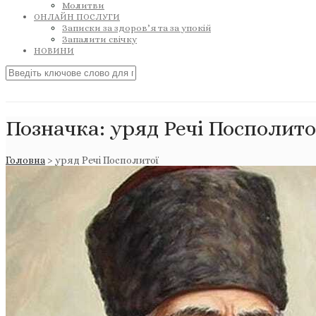
Молитви
ОНЛАЙН ПОСЛУГИ
Записки за здоров’я та за упокій
Запалити свічку
НОВИНИ
Позначка:
уряд Речі Посполито
Головна
>
уряд Речі Посполитої