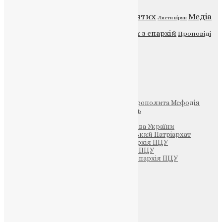
Відео
ENG - News
Житія святих
Медіа
Діти
Листи вірян
Новини
Молитва
Новини з єпархій
Проповіді
Фото
Свята
Інші
Фонд Пам’яті Блаженнішого Митрополита Мефодія
Парафія Святих Жон-Мироносиць
Патріархія ПЦУ (УАПЦ)
Офіційна сторінка – Помісна Церква України
Вселенський Константинопольський Патріархат
Тернопільсько-Кременецька єпархія ПЦУ
Тернопільсько-Бучацька єпархія ПЦУ
Тернопільсько-Теребовлянська єпархія ПЦУ
Щедрик – Церковна Лавка
ПОЖЕРТВА
НАШ ТЕЛЕГРАМ