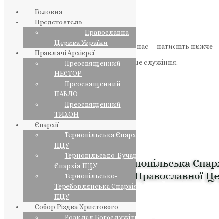
Головна
Предстоятель
Православна
Церква України
Якщо маєте можливість, підтримайте нас — натисніть нижче
Правлячі Архієреї
«Пожертва».
Ваша допомога зміцнює наше служіння.
Преосвященний
НЕСТОР
ПОЖЕРТВА
Преосвященний
ПАВЛО
НАШ ТЕЛЕГРАМ
Преосвященний
ТИХОН
Єпархії
Тернопільська Єпархія
ПЦУ
Тернопільсько-Бучацька
Єпархія ПЦУ
Тернопільсько-
Теребовлянська Єпархія
ПЦУ
Собор Різдва Христового
Розклад Богослужінь