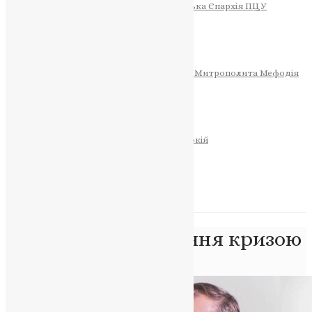
Тернопільсько-Теребовлянська Єпархія ПЦУ
СОБОР РІЗДВА ХРИСТОВОГО
Розклад Богослужінь
Тернопільська Матір Божа
Святині
МИТРОПОЛИТ МЕФОДІЙ
Фонд Пам’яті Блаженнішого Митрополита Мефодія
Історія
ЦЕРКОВНИЙ КАЛЕНДАР
МОЛИТВА
Молитви
ОНЛАЙН ПОСЛУГИ
Записки за здоров’я та за упокій
Запалити свічку
НОВИНИ
Позначка:
управління кризою
Головна
>
управління кризою