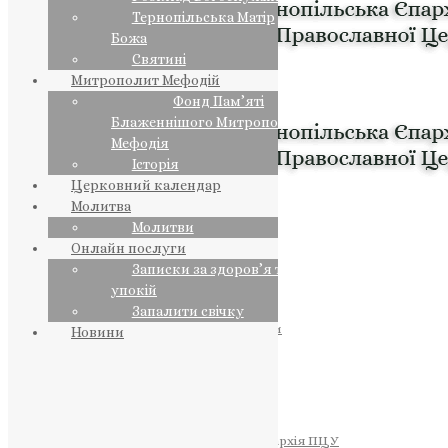
Тернопільська Матір
Божа
Святині
Митрополит Мефодій
Фонд Пам’яті
Блаженнішого Митрополита
Мефодія
Історія
Церковний календар
Молитва
Молитви
Онлайн послуги
Записки за здоров’я та за
упокій
Запалити свічку
ПРЕДСТОЯТЕЛЬ
Православна Церква України
Новини
ПРАВЛЯЧІ АРХІЄРЕЇ
Преосвященний НЕСТОР
Преосвященний ПАВЛО
Преосвященний ТИХОН
ЄПАРХІЇ
Тернопільська Єпархія ПЦУ
Тернопільсько-Бучацька Єпархія ПЦУ