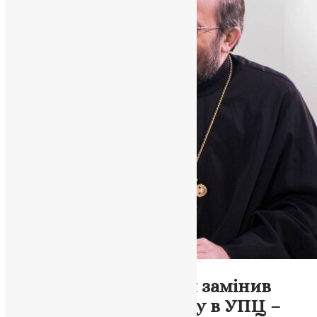
Новини
,
Фото
Митрополит Онуфрій замінив
соборність на харизму в УПЦ –