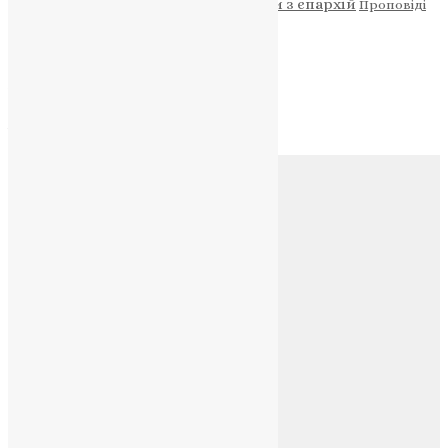
Молитва
Новини з єпархій
Проповіді
Фото
Свята
Архів
Архів
Соц.медіа
Контакти
E-mail:
info@uapc.te.ua
Веб-сайт:
https://uapc.te.ua
Головна
Контакти
Публічна оферта
Категорії