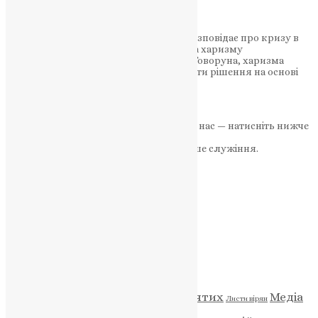
Кирил Говорун
Кирил Говорун, релігійний експерт, розповідає про кризу в
УПЦ, викликану заміною соборності на харизму
митрополитом Онуфрієм. За словами Говоруна, харизма
митрополита дозволила йому приймати рішення на основі
власних відчуттів, а…
News
,
3 роки тому
2 хв
читати
Якщо маєте можливість, підтримайте нас — натисніть нижче
«Пожертва».
Ваша допомога зміцнює наше служіння.
ПОЖЕРТВА
НАШ ТЕЛЕГРАМ
Категорії
Відео
ENG - News
Житія святих
Медіа
Діти
Листи вірян
Новини