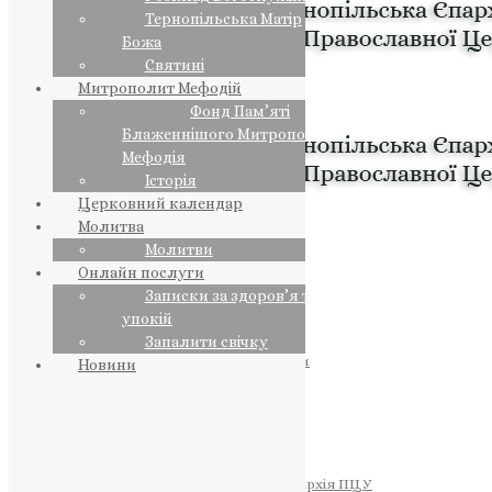
Тернопільська Матір
Божа
Святині
Митрополит Мефодій
Фонд Пам’яті
Блаженнішого Митрополита
Мефодія
Історія
Церковний календар
Молитва
Молитви
Онлайн послуги
Записки за здоров’я та за
упокій
Запалити свічку
ПРЕДСТОЯТЕЛЬ
Православна Церква України
Новини
ПРАВЛЯЧІ АРХІЄРЕЇ
Преосвященний НЕСТОР
Преосвященний ПАВЛО
Преосвященний ТИХОН
ЄПАРХІЇ
Тернопільська Єпархія ПЦУ
Тернопільсько-Бучацька Єпархія ПЦУ