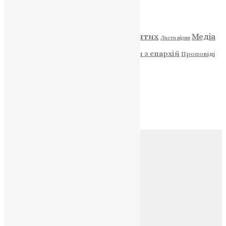
Категорії
Відео
ENG - News
Житія святих
Медіа
Діти
Листи вірян
Новини
Молитва
Новини з єпархій
Проповіді
Фото
Свята
Архів
Архів
Соц.медіа
Контакти
E-mail:
info@uapc.te.ua
Веб-сайт:
https://uapc.te.ua
Головна
Контакти
Публічна оферта