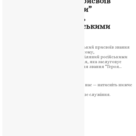
Президент України присвоїв
звання “Герой України”
військовослужбовцю,
розстріляному російськими
окупантами
Президент України Володимир Зеленський присвоїв звання
“Героя України” Олександру Мацієвському,
військовослужбовцю, який був розстріляний російськими
окупантами. Це дійсно трагічна ситуація, яка заслуговує
нашої повної уваги та осуду. Присвоєння звання “Героя…
News
,
3 роки тому
2 хв
читати
Якщо маєте можливість, підтримайте нас — натисніть нижче
«Пожертва».
Ваша допомога зміцнює наше служіння.
ПОЖЕРТВА
НАШ ТЕЛЕГРАМ