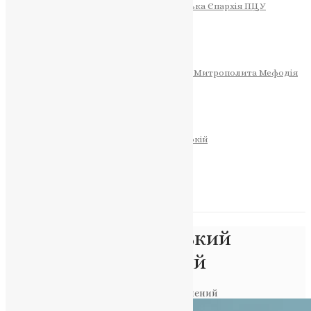
Тернопільсько-Теребовлянська Єпархія ПЦУ
СОБОР РІЗДВА ХРИСТОВОГО
Розклад Богослужінь
Тернопільська Матір Божа
Святині
МИТРОПОЛИТ МЕФОДІЙ
Фонд Пам’яті Блаженнішого Митрополита Мефодія
Історія
ЦЕРКОВНИЙ КАЛЕНДАР
МОЛИТВА
Молитви
ОНЛАЙН ПОСЛУГИ
Записки за здоров’я та за упокій
Запалити свічку
НОВИНИ
Позначка:
Український
військовополонений
Головна
>
Український військовополонений