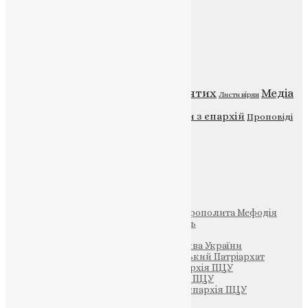
Категорії
Відео
ENG - News
Житія святих
Медіа
Діти
Листи вірян
Новини
Молитва
Новини з єпархій
Проповіді
Фото
Свята
Інші
Фонд Пам’яті Блаженнішого Митрополита Мефодія
Парафія Святих Жон-Мироносиць
Патріархія ПЦУ (УАПЦ)
Офіційна сторінка – Помісна Церква України
Вселенський Константинопольський Патріархат
Тернопільсько-Кременецька єпархія ПЦУ
Тернопільсько-Бучацька єпархія ПЦУ
Тернопільсько-Теребовлянська єпархія ПЦУ
Щедрик – Церковна Лавка