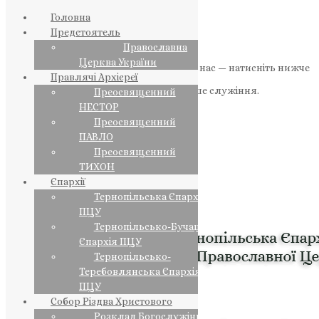
Головна
Предстоятель
Православна
Церква України
Якщо маєте можливість, підтримайте нас — натисніть нижче
Правлячі Архієреї
«Пожертва».
Ваша допомога зміцнює наше служіння.
Преосвященний
НЕСТОР
ПОЖЕРТВА
Преосвященний
ПАВЛО
НАШ ТЕЛЕГРАМ
Преосвященний
ТИХОН
Єпархії
Тернопільська Єпархія
ПЦУ
Тернопільсько-Бучацька
Єпархія ПЦУ
Тернопільсько-
Теребовлянська Єпархія
ПЦУ
Собор Різдва Христового
Розклад Богослужінь